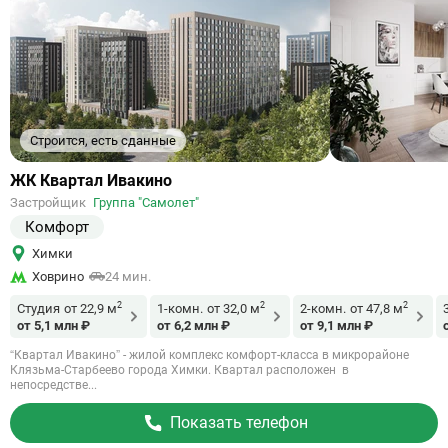
Строится, есть сданные
Ссылка
ЖК Квартал Ивакино
на
Застройщик
Группа "Самолет"
объект
Комфорт
Химки
Ховрино
24 мин.
2
2
2
Студия
от 22,9 м
1-комн.
от 32,0 м
2-комн.
от 47,8 м
от 5,1 млн ₽
от 6,2 млн ₽
от 9,1 млн ₽
“Квартал Ивакино” - жилой комплекс комфорт-класса в микрорайоне
Клязьма-Старбеево города Химки. Квартал расположен в
непосредстве...
Показать телефон