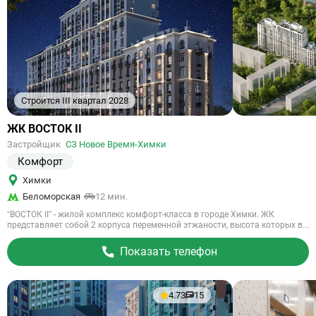
Строится III квартал 2028
Ссылка
ЖК ВОСТОК II
на
Застройщик
СЗ Новое Время-Химки
объект
Комфорт
Химки
Беломорская
12 мин.
“ВОСТОК II” - жилой комплекс комфорт-класса в городе Химки. ЖК
представляет собой 2 корпуса переменной этжаности, высота которых в...
Показать телефон
4.73
15