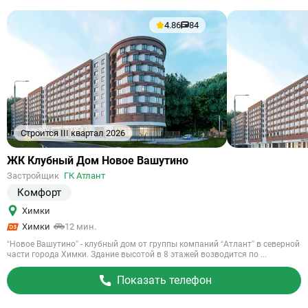
4.86
84
Строится III квартал 2026
Ссылка
ЖК Клубный Дом Новое Вашутино
на
Застройщик
ГК Атлант
объект
Комфорт
Химки
Химки
12 мин.
“Новое Вашутино” - клубный дом от группы компаний “Атлант” в северной
части города Химки. Здание высотой в 8 этажей возводится по ...
Показать телефон