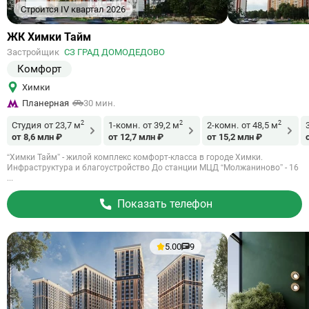
Строится IV квартал 2026
Ссылка
ЖК Химки Тайм
на
Застройщик
СЗ ГРАД ДОМОДЕДОВО
объект
Комфорт
Химки
Планерная
30 мин.
2
2
2
Студия
от 23,7 м
1-комн.
от 39,2 м
2-комн.
от 48,5 м
от 8,6 млн ₽
от 12,7 млн ₽
от 15,2 млн ₽
“Химки Тайм” - жилой комплекс комфорт-класса в городе Химки.
Инфраструктура и благоустройство До станции МЦД “Молжаниново” - 16
...
Показать телефон
5.00
9