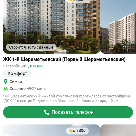
Строится, есть сданные
Ссылка
ЖК 1-й Шереметьевский (Первый Шереметьевский)
на
Застройщик
ДСК №1
объект
Комфорт
Химки
Ховрино
27 мин.
“1-й Шереметьевский” - жилой комплекс комфорт-класса от застройщика
“ДСК-1” в центре Подрезково в Московской области, в городе Хим...
Показать телефон
4.00
2