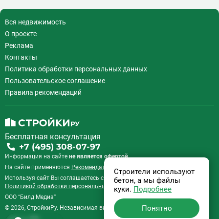
Вся недвижимость
О проекте
Реклама
Контакты
Политика обработки персональных данных
Пользовательское соглашение
Правила рекомендаций
Бесплатная консультация
+7 (495) 308-07-97
Информация на сайте
не является офертой.
На сайте применяются
Рекомендательные технологии
.
Строители используют
Используя сайт Вы соглашаетесь с
Пользовательским соглашением
и
бетон, а мы файлы
Политикой обработки персональных данных
.
куки.
Подробнее
ООО “Билд Медиа”
Понятно
© 2026, СтройкиРу. Независимая витрина недвижимости России.