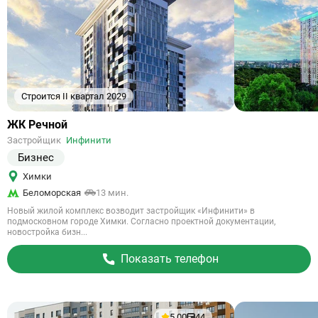
Строится II квартал 2029
Ссылка
ЖК Речной
на
Застройщик
Инфинити
объект
Бизнес
Химки
Беломорская
13 мин.
Новый жилой комплекс возводит застройщик «Инфинити» в
подмосковном городе Химки. Согласно проектной документации,
новостройка бизн...
Показать телефон
5.00
44