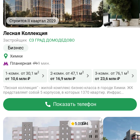
Строится II квартал 2029
Ссылка
Лесная Коллекция
на
Застройщик
СЗ ГРАД ДОМОДЕДОВО
объект
Бизнес
Химки
Планерная
9 мин.
2
2
2
1-комн.
от 30,1 м
2-комн.
от 47,1 м
3-комн.
от 76,1 м
от 10,6 млн ₽
от 16,9 млн ₽
от 23,6 млн ₽
“Лесная коллекция” - жилой комплекс бизнес-класса в городе Химки. ЖК
представляет собой 5 корпусов, в которых 1370 квартир. Инфрас...
Показать телефон
5.00
4