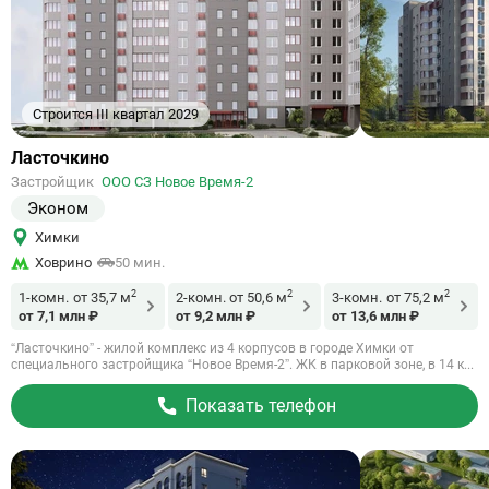
Строится III квартал 2029
Ссылка
Ласточкино
на
Застройщик
ООО СЗ Новое Время-2
объект
Эконом
Химки
Ховрино
50 мин.
2
2
2
1-комн.
от 35,7 м
2-комн.
от 50,6 м
3-комн.
от 75,2 м
от 7,1 млн ₽
от 9,2 млн ₽
от 13,6 млн ₽
“Ласточкино” - жилой комплекс из 4 корпусов в городе Химки от
специального застройщика “Новое Время-2”. ЖК в парковой зоне, в 14 к...
Показать телефон