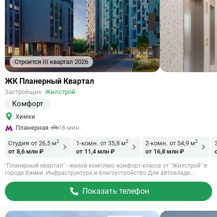
Строится III квартал 2026
Ссылка
ЖК Планерный Квартал
на
Застройщик
Жилстрой
объект
Комфорт
Химки
Планерная
16 мин.
2
2
2
Студия
от 26,5 м
1-комн.
от 35,8 м
2-комн.
от 54,9 м
от 8,6 млн ₽
от 11,4 млн ₽
от 16,8 млн ₽
“Планерный квартал” - жилой комплекс комфорт-класса от “Жилстрой” в
городе Химки. Инфраструктура и благоустройство Для автовладе...
Показать телефон