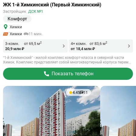
Ссылка
ЖК 1-й Химкинский (Первый Химкинский)
на
Застройщик
ДСК №1
объект
Комфорт
Химки
Химки
11 мин.
2
2
3-комн.
от 69,5 м
4+ комн.
от 83,6 м
20,9 млн ₽
от 18,4 млн ₽
“1-й Химкинский” - жилой комплекс комфорт-класса в северной части
Химок. Комплекс представляет собой многоквартирный корпуса перем...
Показать телефон
4.45
11