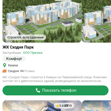
Строится, есть сданные
Ссылка
ЖК Сходня Парк
на
Застройщик
ООО Призма
объект
Комфорт
Химки
Сходня
10 мин.
ЖК «Сходня Парк» строится в Химках на Первомайской улице. Комплекс
состоит из 5 девятиэтажных зданий, возводящихся по монолитно-ки...
Показать телефон
3.63
19