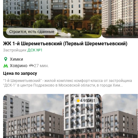
Строится, есть сданные
ЖК 1-й Шереметьевский (Первый Шереметьевский)
Застройщик
ДСК №1
Химки
Ховрино
27 мин.
Цена по запросу
“1-й Шереметьевский” - жилой комплекс комфорт-класса от застройщика
“ДСК-1” в центре Подрезково в Московской области, в городе Хим...
4.95
81