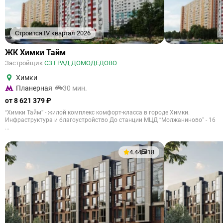
Строится IV квартал 2026
ЖК Химки Тайм
Застройщик
СЗ ГРАД ДОМОДЕДОВО
Химки
Планерная
30 мин.
от 8 621 379 ₽
“Химки Тайм” - жилой комплекс комфорт-класса в городе Химки.
Инфраструктура и благоустройство До станции МЦД “Молжаниново” - 16
...
4.44
18