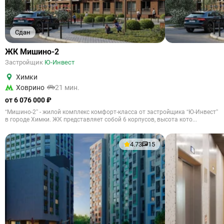
Сдан
ЖК Мишино-2
Застройщик
Ю-Инвест
Химки
Ховрино
21 мин.
от 6 076 000 ₽
“Мишино-2” - жилой комплекс комфорт-класса от застройщика “Ю-Инвест”
в городе Химки. ЖК представляет собой 6 корпусов, высота кото...
4.73
15