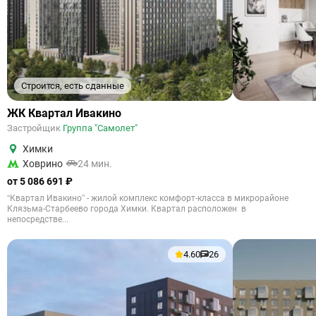
Строится, есть сданные
ЖК Квартал Ивакино
Застройщик
Группа "Самолет"
Химки
Ховрино
24 мин.
от 5 086 691 ₽
“Квартал Ивакино” - жилой комплекс комфорт-класса в микрорайоне
Клязьма-Старбеево города Химки. Квартал расположен в
непосредстве...
4.60
26