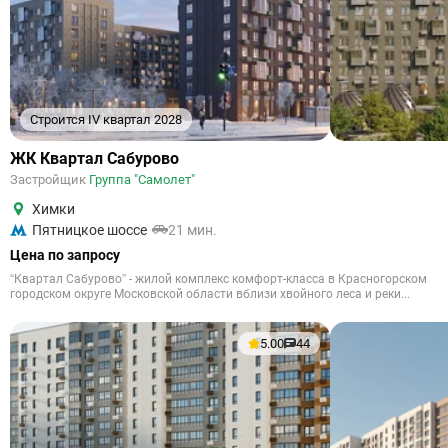
Строится IV квартал 2028
ЖК Квартал Сабурово
Застройщик
Группа "Самолет"
Химки
Пятницкое шоссе
21 мин.
Цена по запросу
“Квартал Сабурово” - жилой комплекс комфорт-класса в Красногорском
городском округе Московской области вблизи хвойного леса и реки...
5.00
44