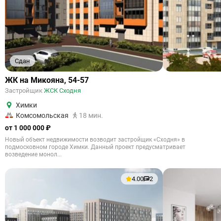
Сдан
ЖК на Микояна, 54-57
Застройщик
ЖСК Сходня
Химки
Комсомольская
18 мин.
от 1 000 000 ₽
Новый объект недвижимости возводит застройщик «Сходня» в
подмосковном городе Химки. Данный проект предусматривает
возведение монол...
4.00
2