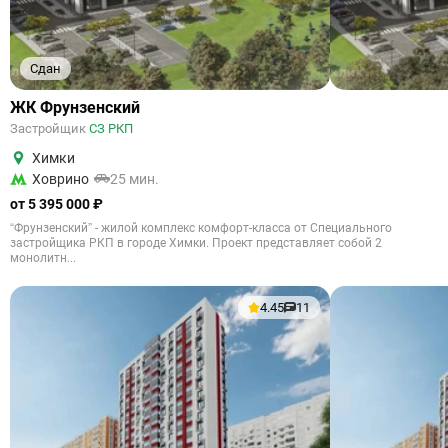
Сдан
ЖК Фрунзенский
Застройщик
СЗ РКП
Химки
Ховрино
25 мин.
от 5 395 000 ₽
“Фрунзенский” - жилой комплекс комфорт-класса от Специального
застройщика РКП в городе Химки. Проект представляет собой 2
монолитн...
4.45
11