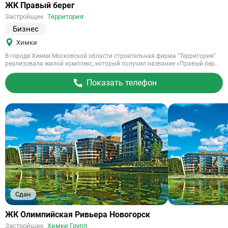
Ссылка
ЖК Правый берег
на
Застройщик
Территория
объект
Бизнес
Химки
В городе Химки Московской области строительная фирма "Территория"
реализовала жилой комплекс, который получил название «Правый бер...
Показать телефон
Сдан
Ссылка
ЖК Олимпийская Ривьера Новогорск
на
Застройщик
Химки Групп
объект