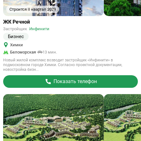
Строится II квартал 2029
Ссылка
ЖК Речной
на
Застройщик
Инфинити
объект
Бизнес
Химки
Беломорская
13 мин.
Новый жилой комплекс возводит застройщик «Инфинити» в
подмосковном городе Химки. Согласно проектной документации,
новостройка бизн...
Показать телефон