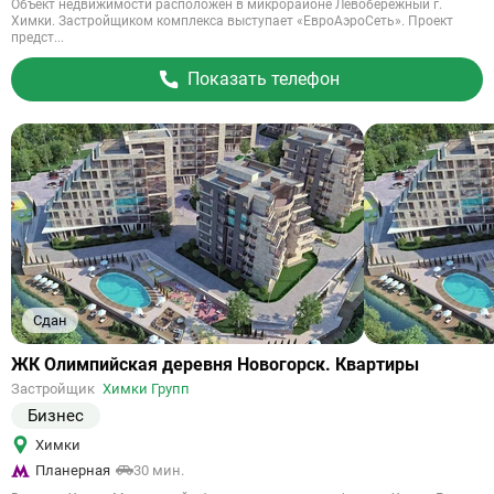
Объект недвижимости расположен в микрорайоне Левобережный г.
Химки. Застройщиком комплекса выступает «ЕвроАэроСеть». Проект
предст...
Показать телефон
Сдан
Ссылка
ЖК Олимпийская деревня Новогорск. Квартиры
на
Застройщик
Химки Групп
объект
Бизнес
Химки
Планерная
30 мин.