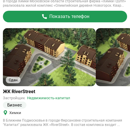
В городе Химки Московской области строительная фирма «Химки Групп»
реализовала жилой комплекс «Олимпийская деревня Новогорск. Квар...
Показать телефон
Сдан
Ссылка
ЖК RiverStreet
на
Застройщик
Недвижимость-капитал
объект
Бизнес
Химки
В Ближнем Подмосковье в городе Фирсановке строительная компания
"Капитал" реализовала ЖК «RiverStreet». В состав комплекса входит ...