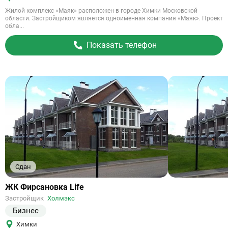
Жилой комплекс «Маяк» расположен в городе Химки Московской
области. Застройщиком является одноименная компания «Маяк». Проект
обла...
Показать телефон
Сдан
Ссылка
ЖК Фирсановка Life
на
Застройщик
Холмэкс
объект
Бизнес
Химки