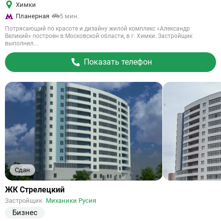
Химки
Планерная
5 мин.
Потрясающий по красоте и дизайну жилой комплекс «Александр
Великий» построен в Московской области, в г. Химки. Застройщик
выполнил...
Показать телефон
Сдан
Ссылка
ЖК Стрелецкий
на
Застройщик
Миханики Русия
объект
Бизнес