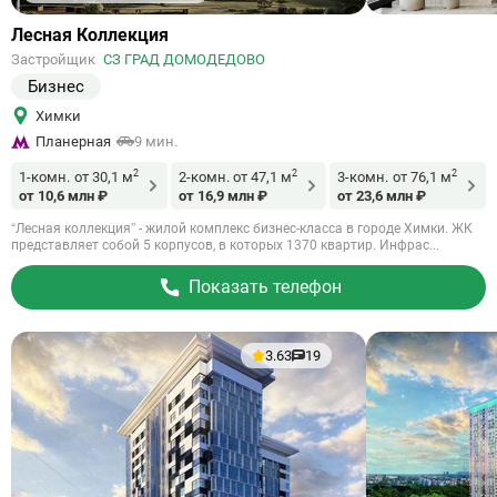
Ссылка
Лесная Коллекция
на
Застройщик
СЗ ГРАД ДОМОДЕДОВО
объект
Бизнес
Химки
Планерная
9 мин.
2
2
2
1-комн.
от 30,1 м
2-комн.
от 47,1 м
3-комн.
от 76,1 м
от 10,6 млн ₽
от 16,9 млн ₽
от 23,6 млн ₽
“Лесная коллекция” - жилой комплекс бизнес-класса в городе Химки. ЖК
представляет собой 5 корпусов, в которых 1370 квартир. Инфрас...
Показать телефон
3.63
19