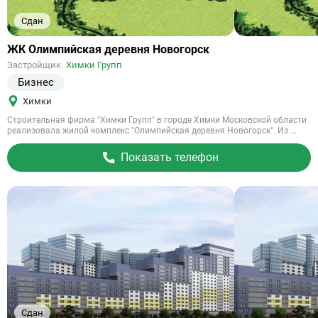
Сдан
Ссылка
ЖК Олимпийская деревня Новогорск
на
Застройщик
Химки Групп
объект
Бизнес
Химки
Строительная фирма "Химки Групп" в городе Химки Московской области
реализовала жилой комплекс "Олимпийская деревня Новогорск". Из ...
Показать телефон
Сдан