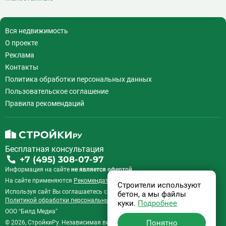
Вся недвижимость
О проекте
Реклама
Контакты
Политика обработки персональных данных
Пользовательское соглашение
Правила рекомендаций
Бесплатная консультация
+7 (495) 308-07-97
Информация на сайте
не является офертой.
На сайте применяются
Рекомендательные технологии
.
Строители используют
Используя сайт Вы соглашаетесь с
Пользовательским соглашением
и
бетон, а мы файлы
Политикой обработки персональных данных
.
куки.
Подробнее
ООО “Билд Медиа”
Понятно
© 2026, СтройкиРу. Независимая витрина недвижимости России.