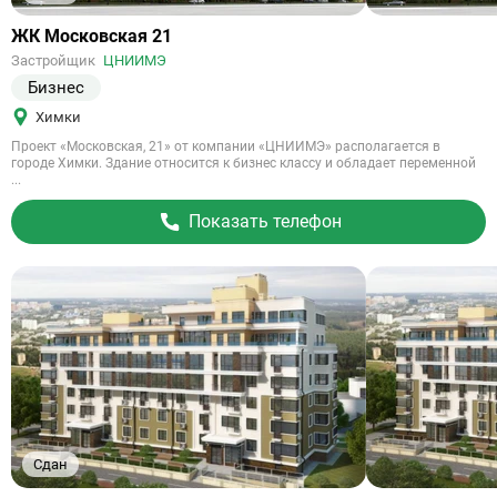
Ссылка
ЖК Московская 21
на
Застройщик
ЦНИИМЭ
объект
Бизнес
Химки
Проект «Московская, 21» от компании «ЦНИИМЭ» располагается в
городе Химки. Здание относится к бизнес классу и обладает переменной
...
Показать телефон
Сдан