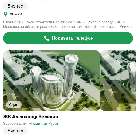
Бизнес
Химки
В конце 2016 года строительная фирма "Химки Групп" в городе Химки
Московской области реализовала жилой комплекс «Олимпийская Ривье...
Показать телефон
Сдан
Ссылка
ЖК Александр Великий
на
Застройщик
Миханики Русия
объект
Бизнес