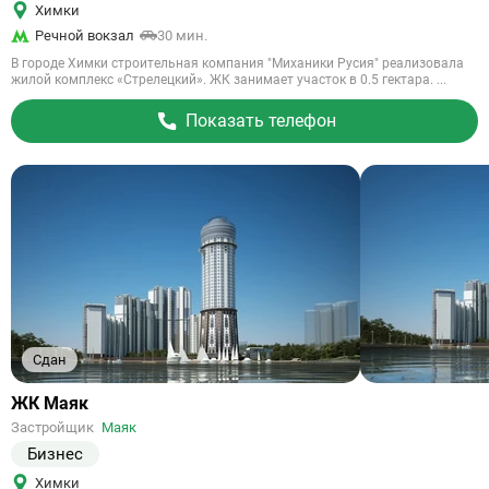
Химки
Речной вокзал
30 мин.
В городе Химки строительная компания "Миханики Русия" реализовала
жилой комплекс «Стрелецкий». ЖК занимает участок в 0.5 гектара. ...
Показать телефон
Сдан
Ссылка
ЖК Маяк
на
Застройщик
Маяк
объект
Бизнес
Химки