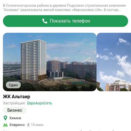
В Солнечногорском районе в деревне Подолино строительная компания
"Холмэкс" реализовала жилой комплекс «Фирсановка Life». В состав...
Показать телефон
Сдан
Ссылка
ЖК Альтаир
на
Застройщик
ЕвроАэроСеть
объект
Бизнес
Химки
Ховрино
15 мин.