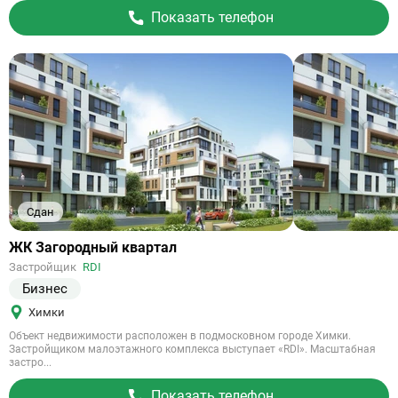
Показать телефон
Сдан
Ссылка
ЖК Загородный квартал
на
Застройщик
RDI
объект
Бизнес
Химки
Объект недвижимости расположен в подмосковном городе Химки.
Застройщиком малоэтажного комплекса выступает «RDI». Масштабная
застро...
Показать телефон