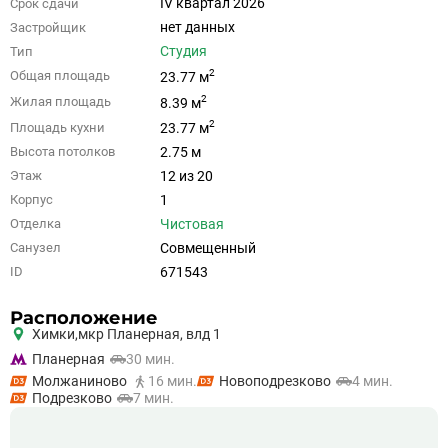
IV квартал 2026
Срок сдачи
нет данных
Застройщик
Студия
Тип
2
Общая площадь
23.77 м
2
Жилая площадь
8.39 м
2
Площадь кухни
23.77 м
2.75 м
Высота потолков
12 из 20
Этаж
1
Корпус
Чистовая
Отделка
Совмещенный
Санузел
671543
ID
Расположение
Химки,
мкр Планерная, влд 1
Планерная
30 мин.
Молжаниново
16 мин.
Новоподрезково
4 мин.
Подрезково
7 мин.