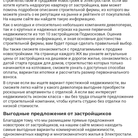
строительством и продажей новостроек в Электростали. Если вы
хотите купить недорогую квартиру от застройщика, вам может
помочь подробное описание строительной фирмы, из которого вы
можете узнать о ее репутации на рынке и рейтинге от покупателей.
На нашем сайте вы найдете такую информацию.
Как о молодых и относительно небольших компаниях девелоперах,
так и о крупных и надежных игроках на рынке первичной
недвижимости из топ 10 застройщиков Подмосковья. Оценив
представленную информацию, и зная основные достоинства
строительной фирмы, вам будет проще сделать правильный выбор.
Вы также сможете ознакомиться с предлагаемыми к продаже
новостройками. На странице каждого ЖК вы узнаете актуальные
цены от застройщика на дешевое и дорогое жилье, ознакомитесь с
датой старта продаж для домов, строительство которых только
начинается на котловане, сможете узнать о доступных способах
оплаты, вариантах ипотеки и рассчитать размер первоначального
взноса.
В случае если вы ищете вариант престижной недвижимости, вы
сможете легко найти у какого девелопера выгоднее приобрести
роскошные апартаменты с отделкой. А если вас интересует
недвижимость эконом класса – вы без труда отыщете предложение
от строительной компании, чтобы купить
студию
без отделки по
низкой стоимости.
Выгодные предложения от застройщиков
Благодаря тому, что мы размещаем прямые предложения
новостроек от застройщиков, на нашем сайте можно находить
самые выгодные варианты коммерческой недвижимости,
однокомнатных квартир и многокомнатного жилья в Электростали.