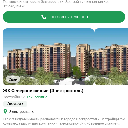
Подмосковном городе Электросталь. Застройщик выполнил все
необходимые...
Показать телефон
Сдан
Ссылка
ЖК Северное сияние (Электросталь)
на
Застройщик
Технополис
объект
Эконом
Электросталь
Объект недвижимости расположен в городе Электросталь. Застройщиком
комплекса выступает компания «Технополис». ЖК «Северное сияние»...