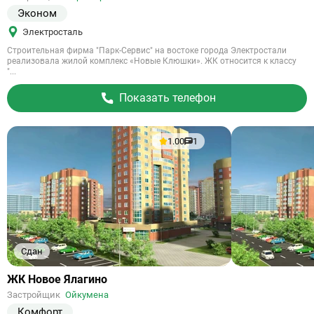
Эконом
Электросталь
Строительная фирма "Парк-Сервис" на востоке города Электростали
реализовала жилой комплекс «Новые Клюшки». ЖК относится к классу
"...
Показать телефон
1.00
1
Сдан
Ссылка
ЖК Новое Ялагино
на
Застройщик
Ойкумена
объект
Комфорт