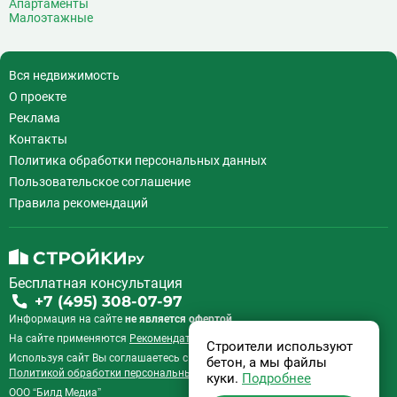
Апартаменты
Малоэтажные
Вся недвижимость
О проекте
Реклама
Контакты
Политика обработки персональных данных
Пользовательское соглашение
Правила рекомендаций
Бесплатная консультация
+7 (495) 308-07-97
Информация на сайте
не является офертой.
На сайте применяются
Рекомендательные технологии
.
Строители используют
Используя сайт Вы соглашаетесь с
Пользовательским соглашением
и
бетон, а мы файлы
Политикой обработки персональных данных
.
куки.
Подробнее
ООО “Билд Медиа”