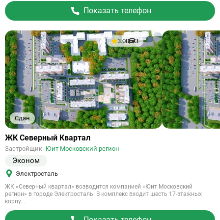
Показать телефон
3.00
3
Сдан
Ссылка
ЖК Северный Квартал
на
Застройщик
Юит Московский регион
объект
Эконом
Электросталь
ЖК «Северный квартал» возводится компанией «Юит Московский
регион» в городе Электросталь. В комплекс входит шесть 17-этажных
корпу...
Показать телефон