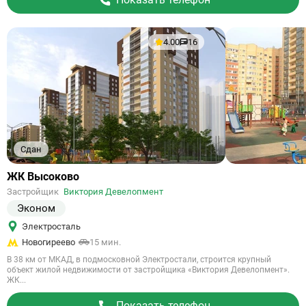
4.00
16
Сдан
Ссылка
ЖК Высоково
на
Застройщик
Виктория Девелопмент
объект
Эконом
Электросталь
Новогиреево
15 мин.
В 38 км от МКАД, в подмосковной Электростали, строится крупный
объект жилой недвижимости от застройщика «Виктория Девелопмент».
ЖК...
Показать телефон