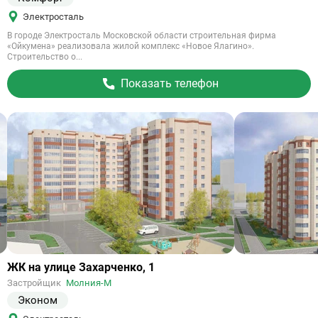
Электросталь
В городе Электросталь Московской области строительная фирма
«Ойкумена» реализовала жилой комплекс «Новое Ялагино».
Строительство о...
Показать телефон
Ссылка
ЖК на улице Захарченко, 1
на
Застройщик
Молния-М
объект
Эконом