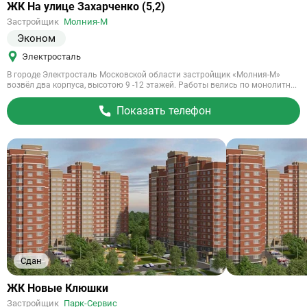
Ссылка
ЖК На улице Захарченко (5,2)
на
Застройщик
Молния-М
объект
Эконом
Электросталь
В городе Электросталь Московской области застройщик «Молния-М»
возвёл два корпуса, высотою 9 -12 этажей. Работы велись по монолитн...
Показать телефон
Сдан
Ссылка
ЖК Новые Клюшки
на
Застройщик
Парк-Сервис
объект