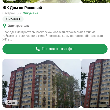
Ссылка
ЖК Дом на Расковой
на
Застройщик
Ойкумена
объект
Эконом
Электросталь
В городе Электросталь Московской области строительная фирма
"Ойкумена" реализовала жилой комплекс «Дом на Расковой». В состав
ЖК в...
Показать телефон
Сдан