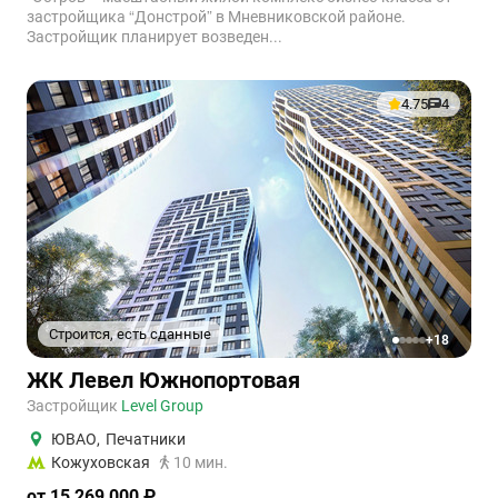
застройщика “Донстрой” в Мневниковской районе.
Застройщик планирует возведен...
4.75
4
Строится, есть сданные
+18
1
2
3
4
5
ЖК Левел Южнопортовая
Застройщик
Level Group
ЮВАО
,
Печатники
Кожуховская
10 мин.
от 15 269 000 ₽