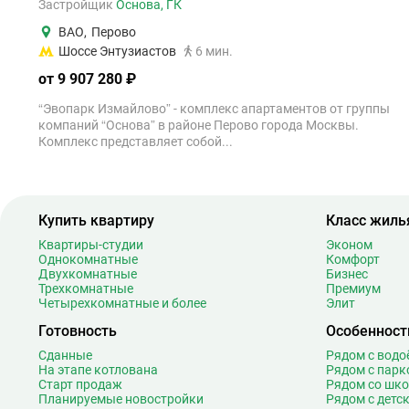
Застройщик
Основа, ГК
ВАО
,
Перово
Шоссе Энтузиастов
6 мин.
от 9 907 280 ₽
“Эвопарк Измайлово” - комплекс апартаментов от группы
компаний “Основа” в районе Перово города Москвы.
Комплекс представляет собой...
Купить квартиру
Класс жиль
Квартиры-студии
Эконом
Однокомнатные
Комфорт
Двухкомнатные
Бизнес
Трехкомнатные
Премиум
Четырехкомнатные и более
Элит
Готовность
Особенност
Сданные
Рядом с вод
На этапе котлована
Рядом с парк
Старт продаж
Рядом со шк
Планируемые новостройки
Рядом с детс