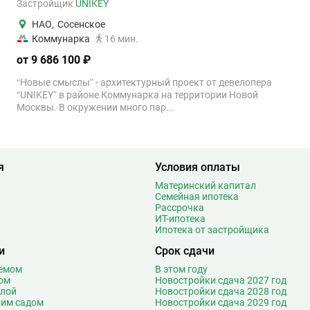
Застройщик
UNIKEY
НАО
,
Сосенское
Коммунарка
16 мин.
от 9 686 100 ₽
“Новые смыслы” - архитектурный проект от девелопера
“UNIKEY” в районе Коммунарка на территории Новой
Москвы. В окружении много пар...
я
Условия оплаты
Материнский капитал
Семейная ипотека
Рассрочка
ИТ-ипотека
Ипотека от застройщика
и
Срок сдачи
оёмом
В этом году
ом
Новостройки сдача 2027 год
олой
Новостройки сдача 2028 год
ким садом
Новостройки сдача 2029 год