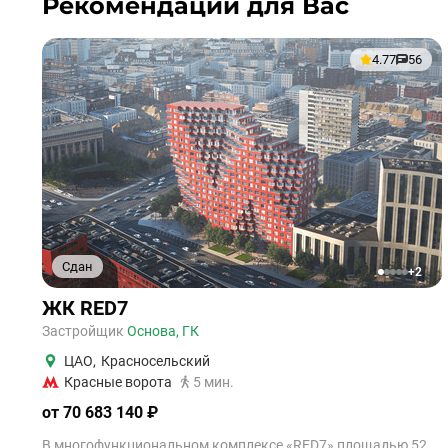
Рекомендации для Вас
4.77
56
Сдан
+2
1
2
3
4
5
ЖК RED7
Застройщик
Основа, ГК
ЦАО
,
Красносельский
Красные ворота
5 мин.
от 70 683 140 ₽
В многофункциональном комплексе «RED7» площадью 52