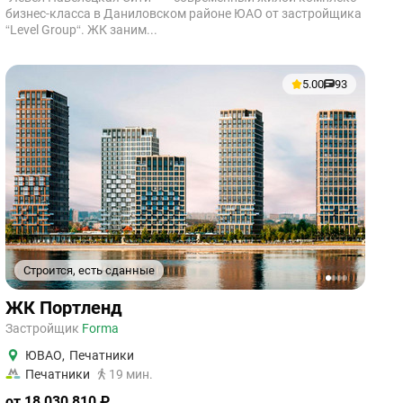
бизнес-класса в Даниловском районе ЮАО от застройщика
“Level Group“. ЖК заним...
5.00
93
Строится, есть сданные
1
2
3
4
ЖК Портленд
Застройщик
Forma
ЮВАО
,
Печатники
Печатники
19 мин.
от 18 030 810 ₽