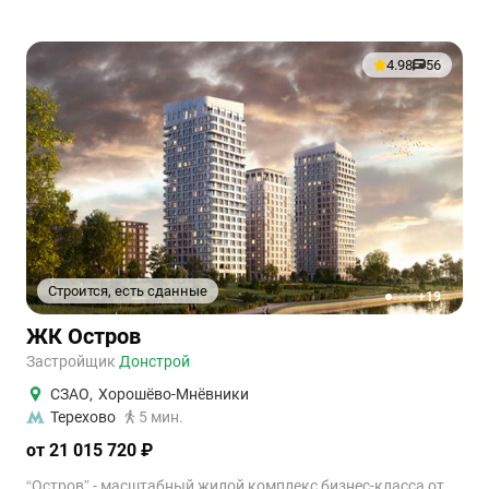
4.98
56
Строится, есть сданные
+19
1
2
3
4
5
ЖК Остров
Застройщик
Донстрой
СЗАО
,
Хорошёво-Мнёвники
Терехово
5 мин.
от 21 015 720 ₽
“Остров” - масштабный жилой комплекс бизнес-класса от