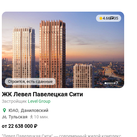
4.66
35
Строится, есть сданные
+7
1
2
3
4
5
ЖК Левел Павелецкая Сити
Застройщик
Level Group
ЮАО
,
Даниловский
Тульская
10 мин.
от 22 638 000 ₽
"Левел Павелецкая Сити” — современный жилой комплекс