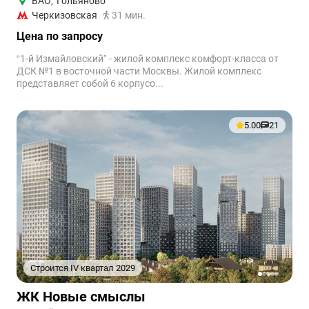
ВАО
,
Гольяново
Черкизовская
31 мин.
Цена по запросу
“1-й Измайловский” - жилой комплекс комфорт-класса от
ДСК №1 в восточной части Москвы. Жилой комплекс
представляет собой 6 корпусо...
5.00
21
Строится IV квартал 2029
1
2
3
4
5
ЖК Новые смыслы