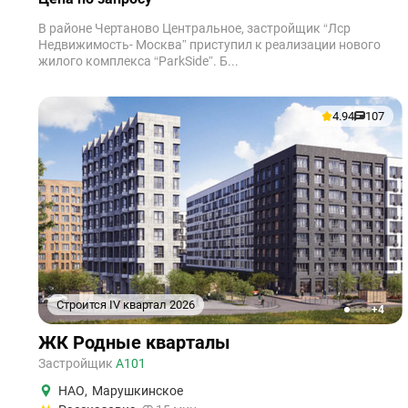
В районе Чертаново Центральное, застройщик “Лср
Недвижимость- Москва” приступил к реализации нового
жилого комплекса “ParkSide”. Б...
4.94
107
Строится IV квартал 2026
+4
1
2
3
4
5
ЖК Родные кварталы
Застройщик
А101
НАО
,
Марушкинское