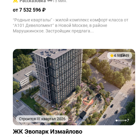
Рассказовка
15 мин.
от 7 532 596 ₽
“Родные кварталы” - жилой комплекс комфорт-класса от
“А101 Девелопмент” в Новой Москве, в районе
Марушкинское. Застройщик предлага...
4.98
49
Строится III квартал 2026
+7
1
2
3
4
5
ЖК Эвопарк Измайлово