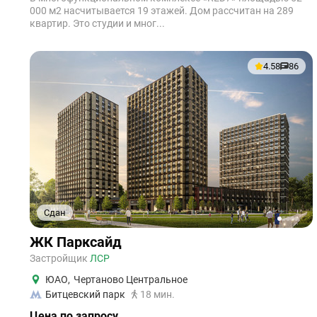
000 м2 насчитывается 19 этажей. Дом рассчитан на 289
квартир. Это студии и мног...
4.58
86
Сдан
1
2
3
4
5
ЖК Парксайд
Застройщик
ЛСР
ЮАО
,
Чертаново Центральное
Битцевский парк
18 мин.
Цена по запросу