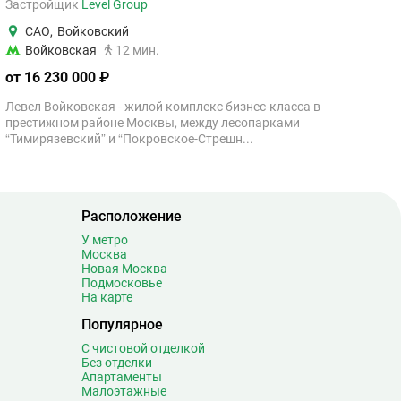
Застройщик
Level Group
САО
,
Войковский
Войковская
12 мин.
от 16 230 000 ₽
Левел Войковская - жилой комплекс бизнес-класса в
престижном районе Москвы, между лесопарками
“Тимирязевский” и “Покровское-Стрешн...
Расположение
У метро
Москва
Новая Москва
Подмосковье
На карте
Популярное
С чистовой отделкой
Без отделки
Апартаменты
Малоэтажные