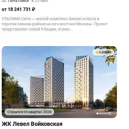
Печатники
25 мин.
от 18 241 731 ₽
УЛЬТИМА Сити — жилой комплекс бизнес-класса в
перспективном районе на юго-востоке Москвы. Проект
представляет собой 9 башен, этажн...
4.88
8
Строится III квартал 2028
+15
1
2
3
4
5
ЖК Левел Войковская