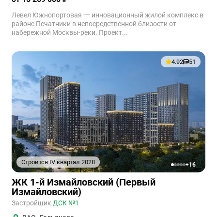
Левел Южнопортовая 一 инновационный жилой комплекс в
районе Печатники в непосредственной близости от
набережной Москвы-реки. Проект...
4.92
51
Строится IV квартал 2028
+16
1
2
3
4
5
ЖК 1-й Измайловский (Первый
Измайловский)
Застройщик
ДСК №1