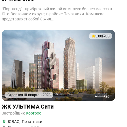
“Портленд” - прибрежный жилой комплекс бизнес-класса в
Юго-Восточном округе, в районе Печатники. Комплекс
представляет собой 8 жил...
5.00
35
Строится III квартал 2028
+26
1
2
3
4
5
ЖК УЛЬТИМА Сити
Застройщик
Кортрос
ЮВАО
,
Печатники