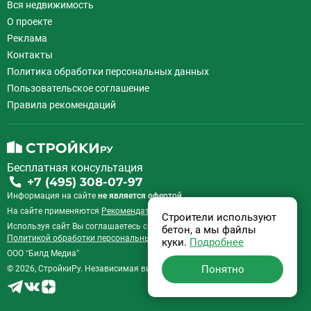
Вся недвижимость
О проекте
Реклама
Контакты
Политика обработки персональных данных
Пользовательское соглашение
Правила рекомендаций
Бесплатная консультация
+7 (495) 308-07-97
Информация на сайте
не является офертой.
На сайте применяются
Рекомендательные технологии
.
Строители используют
Используя сайт Вы соглашаетесь с
Пользовательским соглашением
и
бетон, а мы файлы
Политикой обработки персональных данных
.
куки.
Подробнее
ООО “Билд Медиа”
Понятно
© 2026, СтройкиРу. Независимая витрина недвижимости России.