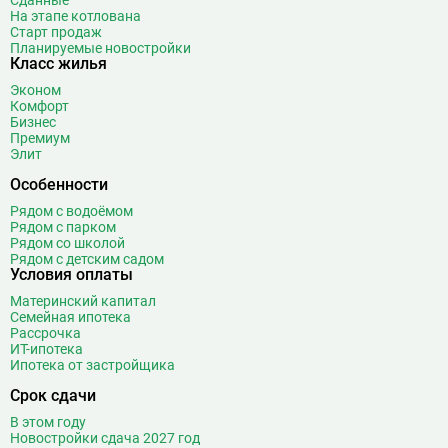
Сданные
Битцевский парк
3
На этапе котлована
Старт продаж
Борисово
3
Планируемые новостройки
Класс жилья
Боровицкая
15
Боровское шоссе
12
Эконом
Комфорт
Ботанический сад
20
Бизнес
Братиславская
12
Премиум
Элит
Бульвар Адмирала Ушакова
5
Особенности
Бульвар Дмитрия Донского
20
Бульвар Рокоссовского
22
Рядом с водоёмом
Рядом с парком
Бунинская аллея
15
Рядом со школой
Бутырская
13
Рядом с детским садом
Условия оплаты
В
Вавиловская
1
Материнский капитал
Варшавская
2
Семейная ипотека
Рассрочка
ВДНХ
31
ИТ-ипотека
Верхние Лихоборы
18
Ипотека от застройщика
Владыкино
15
Срок сдачи
Водный стадион
28
В этом году
Войковская
26
Новостройки сдача 2027 год