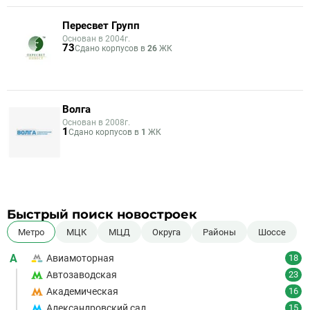
Пересвет Групп
Основан в 2004г.
73
Сдано корпусов в
26
ЖК
Волга
Основан в 2008г.
1
Сдано корпусов в
1
ЖК
Быстрый поиск новостроек
Метро
МЦК
МЦД
Округа
Районы
Шоссе
А
Авиамоторная
18
Автозаводская
23
Академическая
16
Александровский сад
15