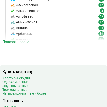
Алексеевская
17
Алма-Атинская
2
Алтуфьево
33
Аминьевская
17
Аннино
24
Арбатская
30
Аэропорт
16
Показать все
Аэропорт Внуково
7
Б
Бабушкинская
49
Багратионовская
16
Баррикадная
21
Бауманская
25
Купить квартиру
Беговая
11
Квартиры-студии
Однокомнатные
Беломорская
24
Двухкомнатные
Белорусская
23
Трехкомнатные
Четырехкомнатные и более
Беляево
11
Бибирево
19
Готовность
Библиотека имени Ленина
14