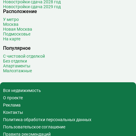
Новостройки сдача 2028 год
Волгоградский проспект
11
Новостройки сдача 2029 год
Волжская
12
Расположение
Волоколамская
28
У метро
Москва
Волхонка
0
Новая Москва
Воробьёвы горы
10
Подмосковье
На карте
Воронцовская
6
Выставочная
16
Популярное
Выставочный центр
17
С чистовой отделкой
Без отделки
Выхино
20
Апартаменты
Малоэтажные
Г
Генерала Тюленева
0
Говорово
14
Д
Давыдково
14
Вся недвижимость
Деловой центр
26
О проекте
Динамо
20
Реклама
Дмитровская
16
Контакты
Добрынинская
17
Политика обработки персональных данных
Домодедовская
37
Пользовательское соглашение
Дорогомиловская
0
Правила рекомендаций