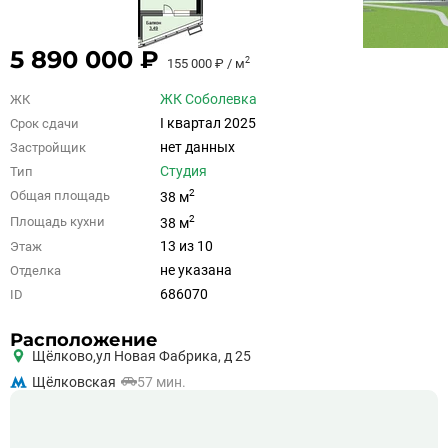
5 890 000 ₽
2
155 000 ₽ / м
ЖК Соболевка
ЖК
I квартал 2025
Срок сдачи
нет данных
Застройщик
Студия
Тип
2
Общая площадь
38 м
2
Площадь кухни
38 м
13 из 10
Этаж
не указана
Отделка
686070
ID
Расположение
Щёлково,
ул Новая Фабрика, д 25
Щёлковская
57 мин.