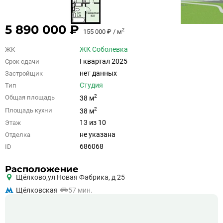
5 890 000 ₽
2
155 000 ₽ / м
ЖК Соболевка
ЖК
I квартал 2025
Срок сдачи
нет данных
Застройщик
Студия
Тип
2
Общая площадь
38 м
2
Площадь кухни
38 м
13 из 10
Этаж
не указана
Отделка
686068
ID
Расположение
Щёлково,
ул Новая Фабрика, д 25
Щёлковская
57 мин.