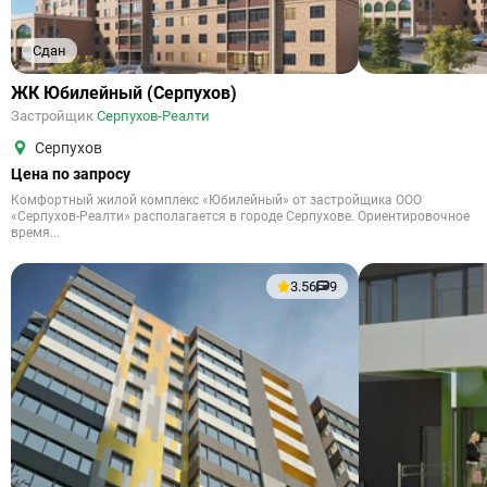
Сдан
ЖК Юбилейный (Серпухов)
Застройщик
Серпухов-Реалти
Серпухов
Цена по запросу
Комфортный жилой комплекс «Юбилейный» от застройщика ООО
«Серпухов-Реалти» располагается в городе Серпухове. Ориентировочное
время...
3.56
9