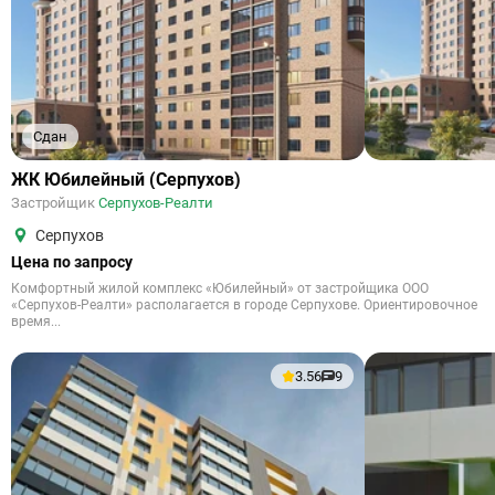
Сдан
ЖК Юбилейный (Серпухов)
Застройщик
Серпухов-Реалти
Серпухов
Цена по запросу
Комфортный жилой комплекс «Юбилейный» от застройщика ООО
«Серпухов-Реалти» располагается в городе Серпухове. Ориентировочное
время...
3.56
9