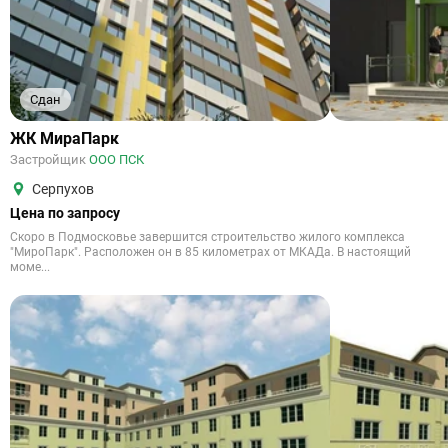
Сдан
ЖК МираПарк
Застройщик
ООО ПСК
Серпухов
Цена по запросу
Скоро в Подмосковье завершится строительство жилого комплекса
"МироПарк". Расположен он в 85 километрах от МКАДа. В настоящий
моме...