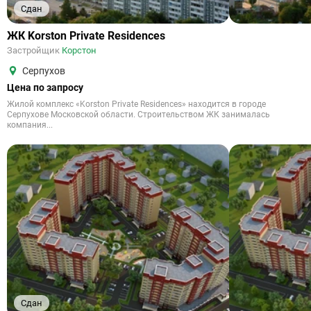
Сдан
ЖК Korston Private Residences
Застройщик
Корстон
Серпухов
Цена по запросу
Жилой комплекс «Korston Private Residences» находится в городе
Серпухове Московской области. Строительством ЖК занималась
компания...
Сдан