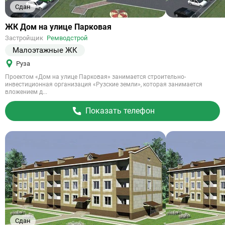
Сдан
Ссылка
ЖК Дом на улице Парковая
на
Застройщик
Ремводстрой
объект
Малоэтажные ЖК
Руза
Проектом «Дом на улице Парковая» занимается строительно-
инвестиционная организация «Рузские земли», которая занимается
вложением д...
Показать телефон
Сдан