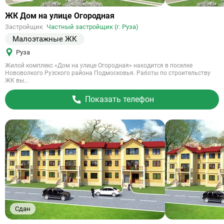
Ссылка
ЖК Дом на улице Огородная
на
Застройщик
Частный застройщик (г. Руза)
объект
Малоэтажные ЖК
Руза
Жилой комплекс «Дом на улице Огородная» находится в поселке
Нововолкого Рузского района Подмосковья. Работы по строительству
ЖК вы...
Показать телефон
Сдан