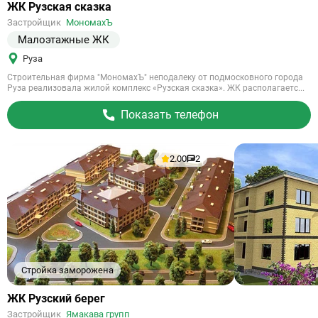
Ссылка
ЖК Рузская сказка
на
Застройщик
МономахЪ
объект
Малоэтажные ЖК
Руза
Строительная фирма "МономахЪ" неподалеку от подмосковного города
Руза реализовала жилой комплекс «Рузская сказка». ЖК располагаетс...
Показать телефон
2.00
2
Стройка заморожена
Ссылка
ЖК Рузский берег
на
Застройщик
Ямакава групп
объект