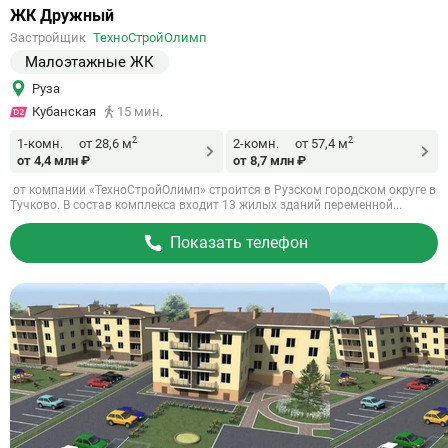
Ссылка
ЖК Дружный
на
Застройщик
ТехноСтройОлимп
объект
Малоэтажные ЖК
Руза
Кубанская
15 мин.
2
2
1-комн.
от 28,6 м
2-комн.
от 57,4 м
от 4,4 млн ₽
от 8,7 млн ₽
от компании «ТехноСтройОлимп» строится в Рузском городском округе в
Тучково. В состав комплекса входит 13 жилых зданий переменной...
Показать телефон