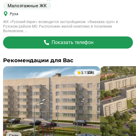
Малоэтажные ЖК
Руза
ЖК «Рузский берег» возводится застройщиком «Ямакава груп» в
Рузском районе МО. Расположен жилой комплекс в поселении
Волковское. ...
Показать телефон
Рекомендации для Вас
3.13
8
Сдан