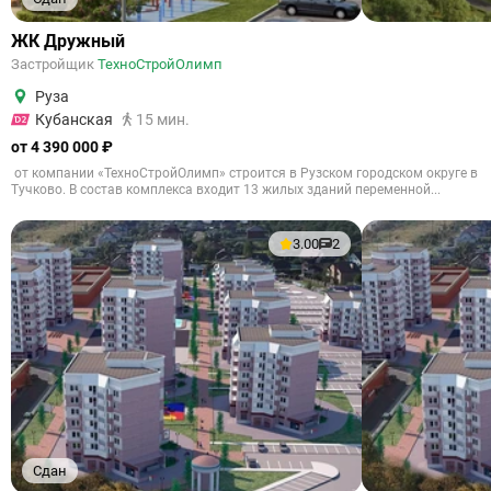
ЖК Дружный
Застройщик
ТехноСтройОлимп
Руза
Кубанская
15 мин.
от 4 390 000 ₽
от компании «ТехноСтройОлимп» строится в Рузском городском округе в
Тучково. В состав комплекса входит 13 жилых зданий переменной...
3.00
2
Сдан