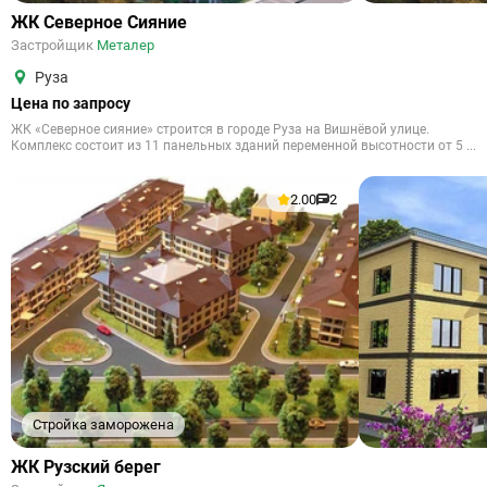
ЖК Северное Сияние
Застройщик
Металер
Руза
Цена по запросу
ЖК «Северное сияние» строится в городе Руза на Вишнёвой улице.
Комплекс состоит из 11 панельных зданий переменной высотности от 5 ...
2.00
2
Стройка заморожена
ЖК Рузский берег