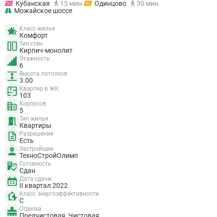
Кубанская
15 мин.
Одинцово
30 мин.
Можайское шоссе
Класс жилья
Комфорт
Тип стен
Кирпич-монолит
Этажность
6
Высота потолков
3.00
Квартир в ЖК
103
Корпусов
5
Тип жилья
Квартиры
Разрешение
Есть
Застройщик
ТехноСтройОлимп
Готовность
Сдан
Дата сдачи
II квартал 2022
Класс энергоэффективности
C
Отделка
Предчистовая, Чистовая