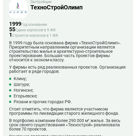
Застройщик
ТехноСтройОлимп
1999
Год основания
55
Сдано корпусов в 9 ЖК
1
Строится корпусов в 1 ЖК
В 1999 году была основана фирма «ТехноСтройОлимп».
Приоритетным направлением организации является
строительство жилья и архитектурно-строительное
проектирование. Большая часть проектов фирмы
относится к эконом-классу.
У фирмы есть ряд реализованных проектов. Организация
работает в ряде городов:
Клину;
Шатуре;
Ногинске;
Егорьевске;
Рязани и прочих городах РФ.
Стоит отметить, что фирма является участником
программы по ликвидации старого жилищного фонда.
В портфолио компании более 290 000 м² жилья. За весь
срок своего существования «Технострой» реализовала
более 70 проектов.