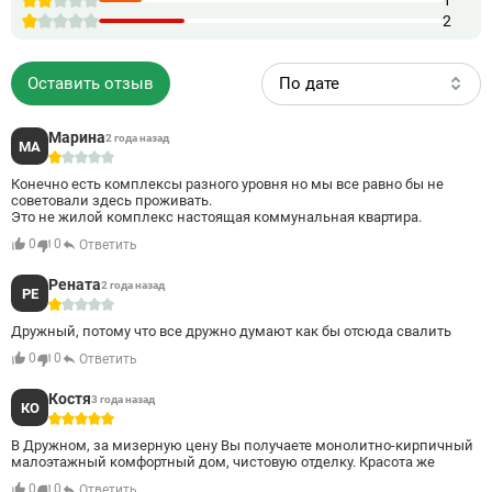
1
2
Оставить отзыв
По дате
Марина
2 года назад
МА
1
Конечно есть комплексы разного уровня но мы все равно бы не
советовали здесь проживать.
Это не жилой комплекс настоящая коммунальная квартира.
0
0
Ответить
Рената
2 года назад
РЕ
1
Дружный, потому что все дружно думают как бы отсюда свалить
0
0
Ответить
Костя
3 года назад
КО
5
В Дружном, за мизерную цену Вы получаете монолитно-кирпичный
малоэтажный комфортный дом, чистовую отделку. Красота же
0
0
Ответить