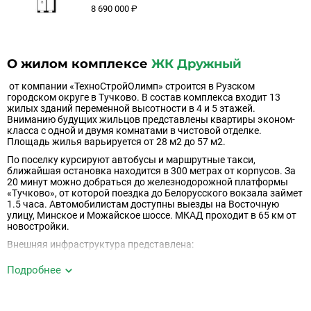
8 690 000 ₽
О жилом комплексе
ЖК Дружный
от компании «ТехноСтройОлимп» строится в Рузском
городском округе в Тучково. В состав комплекса входит 13
жилых зданий переменной высотности в 4 и 5 этажей.
Вниманию будущих жильцов представлены квартиры эконом-
класса с одной и двумя комнатами в чистовой отделке.
Площадь жилья варьируется от 28 м2 до 57 м2.
По поселку курсируют автобусы и маршрутные такси,
ближайшая остановка находится в 300 метрах от корпусов. За
20 минут можно добраться до железнодорожной платформы
«Тучково», от которой поездка до Белорусского вокзала займет
1.5 часа. Автомобилистам доступны выезды на Восточную
улицу, Минское и Можайское шоссе. МКАД проходит в 65 км от
новостройки.
Внешняя инфраструктура представлена:
Детскими садами;
Подробнее
Школами;
Больницей и поликлиникой;
Супермаркетами «Пятерочка», «Дикси»;