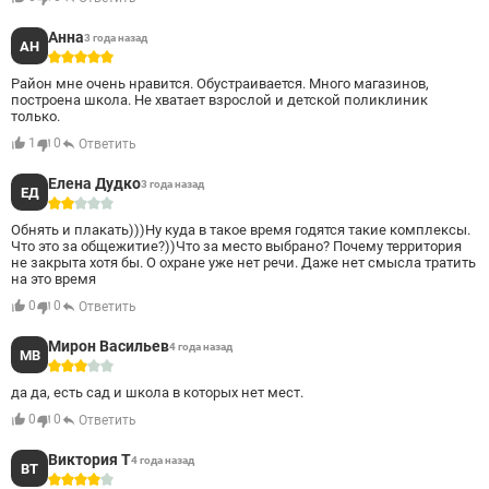
Анна
3 года назад
АН
5
Район мне очень нравится. Обустраивается. Много магазинов,
построена школа. Не хватает взрослой и детской поликлиник
только.
1
0
Ответить
Елена Дудко
3 года назад
ЕД
2
Обнять и плакать)))Ну куда в такое время годятся такие комплексы.
Что это за общежитие?))Что за место выбрано? Почему территория
не закрыта хотя бы. О охране уже нет речи. Даже нет смысла тратить
на это время
0
0
Ответить
Мирон Васильев
4 года назад
МВ
3
да да, есть сад и школа в которых нет мест.
0
0
Ответить
Виктория Т
4 года назад
ВТ
4