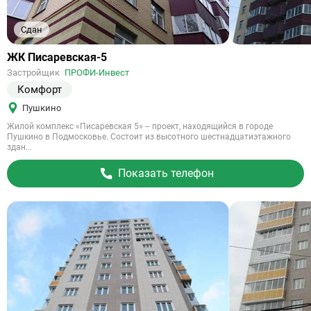
Сдан
Ссылка
ЖК Писаревская-5
на
Застройщик
ПРОФИ-Инвест
объект
Комфорт
Пушкино
Жилой комплекс «Писаревская 5» – проект, находящийся в городе
Пушкино в Подмосковье. Состоит из высотного шестнадцатиэтажного
здан...
Показать телефон