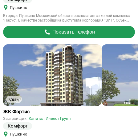
Пушкино
В городе Пушкино Московской области располагается жилой комплекс
"Парус". В качестве застройщика выступила корпорация "ВИТ". Объек...
Показать телефон
Сдан
Ссылка
ЖК Фортис
на
Застройщик
Капитал Инвест Групп
объект
Комфорт
Пушкино