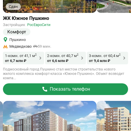
Сдан
Ссылка
ЖК Южное Пушкино
на
Застройщик
РосЕвроСити
объект
Комфорт
Пушкино
Медведково
59 мин.
2
2
2
1-комн.
от 41,1 м
2-комн.
от 40,7 м
3-комн.
от 60,4 м
от 6,7 млн ₽
от 6,6 млн ₽
от 9,4 млн ₽
Подмосковный город Пушкино стал местом строительства нового
жилого комплекса комфорт-класса «Южное Пушкино». Объект возводит
компа...
Показать телефон