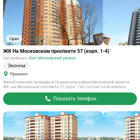
Сдан
Ссылка
ЖК На Московском проспекте 57 (корп. 1-4)
на
Застройщик
Юит Московский регион
объект
Эконом
Пушкино
Жилой комплекс возведён в Пушкинском районе Московской области.
ЖК «на Московском проспекте, 57 (корп. 1-4)» состоит из 4х корпусо...
Показать телефон