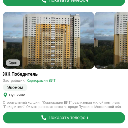
Показать телефон
Сдан
Ссылка
ЖК Победитель
на
Застройщик
Корпорация ВИТ
объект
Эконом
Пушкино
Строительный холдинг "Корпорация ВИТ" реализовал жилой комплекс
"Победитель". Объект располагается в городе Пушкино Московской обл...
Показать телефон