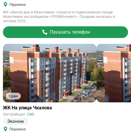
Пушкино
ЖК «Жилой дом в Ивантеевке» строится в подмосковном городе
Ивантеевка застройщиком «ПРОФИ-инвест». Продажи начались в
октябре 2020...
Показать телефон
Сдан
Ссылка
ЖК На улице Чкалова
на
Застройщик
САС
объект
Эконом
Пушкино