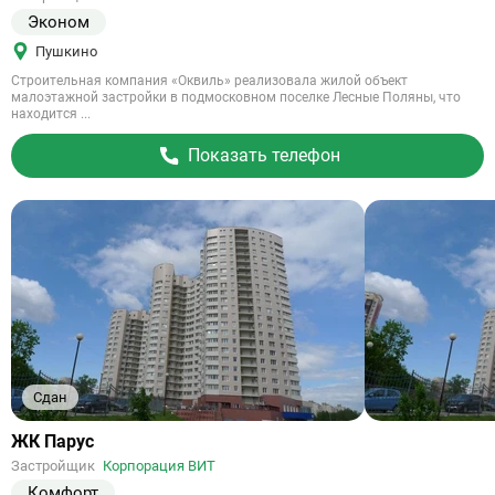
Эконом
Пушкино
Строительная компания «Оквиль» реализовала жилой объект
малоэтажной застройки в подмосковном поселке Лесные Поляны, что
находится ...
Показать телефон
Сдан
Ссылка
ЖК Парус
на
Застройщик
Корпорация ВИТ
объект
Комфорт