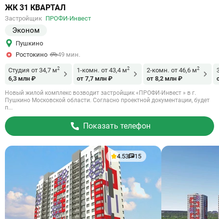
Ссылка
ЖК 31 КВАРТАЛ
на
Застройщик
ПРОФИ-Инвест
объект
Эконом
Пушкино
Ростокино
49 мин.
2
2
2
Студия
от 34,7 м
1-комн.
от 43,4 м
2-комн.
от 46,6 м
6,3 млн ₽
от 7,7 млн ₽
от 8,2 млн ₽
Новый жилой комплекс возводит застройщик «ПРОФИ-Инвест » в г.
Пушкино Московской области. Согласно проектной документации, будет
п...
Показать телефон
4.53
15