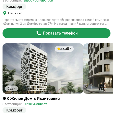
Застройщик
ЕвроСибСпецСтрой
объект
Комфорт
Пушкино
Строительная фирма «Евросибспецстрой» реализовала жилой комплекс
«Дом на ул. 2-ая Домбровская 27». На сегодняшний день строительст...
Показать телефон
3.57
7
Сдан
Ссылка
ЖК Жилой Дом в Ивантеевке
на
Застройщик
ПРОФИ-Инвест
объект
Комфорт