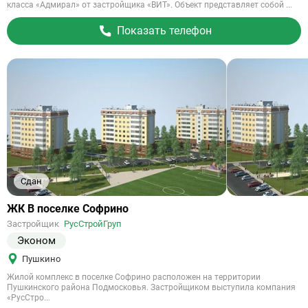
класса «Адмирал» от застройщика «ВИТ». Объект представляет собой ...
Показать телефон
Сдан
Ссылка
ЖК В поселке Софрино
на
Застройщик
РусСтройГруп
объект
Эконом
Пушкино
Жилой комплекс в поселке Софрино расположен на территории
Пушкинского района Подмосковья. Застройщиком выступила компания
«РусСтро...