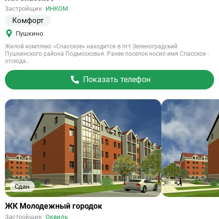
на
Застройщик
ИНКОМ
объект
Комфорт
Пушкино
Жилой комплекс «Спасское» находится в пгт Зеленоградский
Пушкинского района Подмосковья. Ранее поселок носил имя Спасское -
отсюда...
Показать телефон
Сдан
Ссылка
ЖК Молодежный городок
на
Застройщик
Оквиль
объект