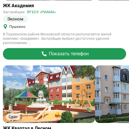
Ссылка
ЖК Академия
на
Застройщик
ФГБОУ «РИАМА»
объект
Эконом
Пушкино
В Пушкинском районе Московской области располагается жилой
комплекс «Академия». Застройщик выбрал достаточно удачное
расположение ...
Показать телефон
Сдан
Ссылка
ЖК Квартал в Лесном