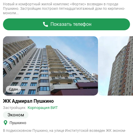
Новый и комфортный жилой комплекс «Фортис» возведен в городе
Пушкино. Застройщик построил пятнадцатиэтажный дом по кирпично-
моноли...
Показать телефон
Сдан
Ссылка
ЖК Адмирал Пушкино
на
Застройщик
Корпорация ВИТ
объект
Эконом
Пушкино
В подмосковном Пушкино, на улице Институтской возведен ЖК эконом-