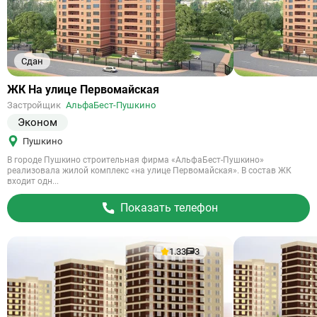
Сдан
Ссылка
ЖК На улице Первомайская
на
Застройщик
АльфаБест-Пушкино
объект
Эконом
Пушкино
В городе Пушкино строительная фирма «АльфаБест-Пушкино»
реализовала жилой комплекс «на улице Первомайская». В состав ЖК
входит одн...
Показать телефон
1.33
3