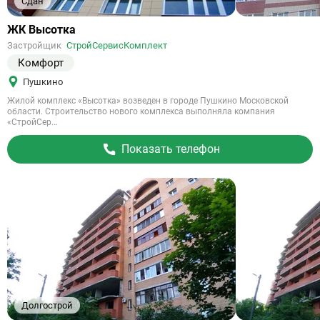
Сдан
Ссылка
ЖК Высотка
на
Застройщик
СтройСервисКомплект
объект
Комфорт
Пушкино
Жилой комплекс «Высотка» возведен в городе Пушкино Московской
области. Строительство нового комплекса выполняла компания
«СтройСер...
Показать телефон
Долгострой