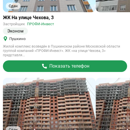
Сдан
Ссылка
ЖК На улице Чехова, 3
на
Застройщик
ПРОФИ-Инвест
объект
Эконом
Пушкино
Жилой комплекс возведён в Пушкинском районе Московской области
группой компаний «ПРОФИ-Инвест». ЖК «на улице Чехова, 3»
представля...
Показать телефон
Сдан