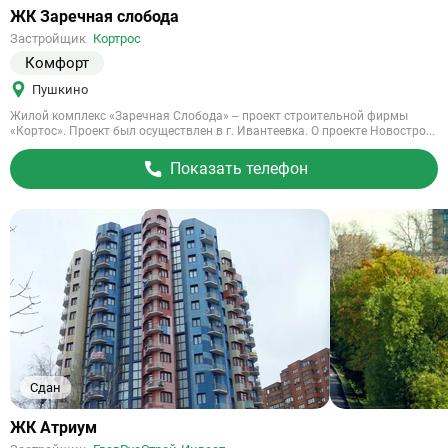
Ссылка
ЖК Заречная слобода
на
Застройщик
Кортрос
объект
Комфорт
Пушкино
Жилой комплекс «Заречная Слобода» – проект строительной фирмы
«Кортос». Проект был осуществлен в г. Ивантеевка. О проекте Новостро...
Показать телефон
Сдан
Ссылка
ЖК Атриум
на