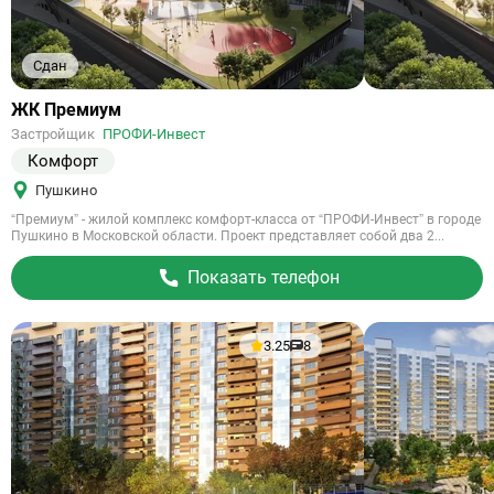
Сдан
Ссылка
ЖК Премиум
на
Застройщик
ПРОФИ-Инвест
объект
Комфорт
Пушкино
“Премиум” - жилой комплекс комфорт-класса от “ПРОФИ-Инвест” в городе
Пушкино в Московской области. Проект представляет собой два 2...
Показать телефон
3.25
8