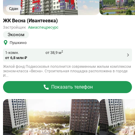
Сдан
Ссылка
ЖК Весна (Ивантеевка)
на
Застройщик
Авиаспецресурс
объект
Эконом
Пушкино
2
1-комн.
от 38,9 м
от 6,8 млн ₽
Жилой фонд Подмосковья пополнится современным жилым комплексом
эконом-класса «Весна». Строительная площадка расположена в городе
И...
Показать телефон