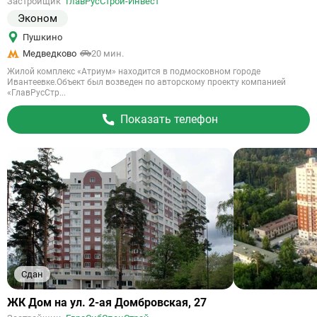
Застройщик
ГлавРусСтрой-Инвест
объект
Эконом
Пушкино
Медведково
20 мин.
Жилой комплекс «Атриум» находится в подмосковном городе
Ивантеевке.Объект был возведен по авторскому проекту компанией
«ГлавРусСтр...
Показать телефон
Сдан
Ссылка
ЖК Дом на ул. 2-ая Домбровская, 27
на