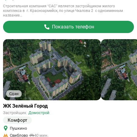
Строительная компания “САС” является застройщиком жилого
комплекса в г. Красноармейск, по улице Чкалова 2 с одноименным
название...
Показать телефон
Сдан
Ссылка
ЖК Зелёный Город
на
Застройщик
Домострой
объект
Комфорт
Пушкино
Свиблово
40 мин.