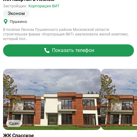
на
Застройщик
Корпорация ВИТ
объект
Эконом
Пушкино
В посёлке Лесном Пушкинского района Московской области
строительная фирма «Корпорация ВИТ» реализовала жилой комплекс,
который пол...
Показать телефон
Сдан
Ссылка
ЖК Спасское