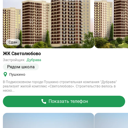
Сдан
Ссылка
ЖК Светолюбово
на
Застройщик
Дубрава
объект
Рядом школа
Пушкино
В Подмосковном городе Пушкино строительная компания "Дубрава"
реализует жилой комплекс «Светолюбово». Строительство велось в
неско...
Показать телефон