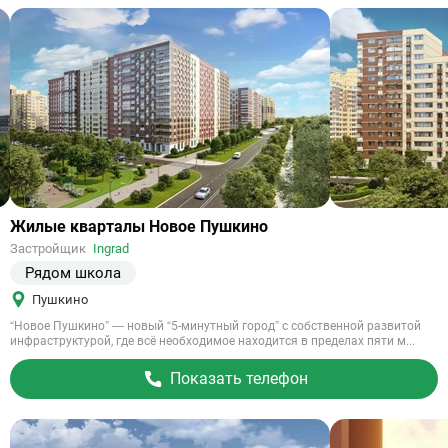
Ссылка
Жилые кварталы Новое Пушкино
на
Застройщик
Ingrad
объект
Рядом школа
Пушкино
“Новое Пушкино” — новый “5-минутный город” с собственной развитой
инфраструктурой, где всё необходимое находится в пределах пяти м...
Показать телефон