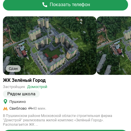
Показать телефон
Сдан
Ссылка
ЖК Зелёный Город
на
Застройщик
Домострой
объект
Рядом школа
Пушкино
Свиблово
40 мин.
В Пушкинском районе Московской области строительная фирма
"Домстрой" реализовала жилой комплекс «Зелёный Город».
Располагается ЖК ...