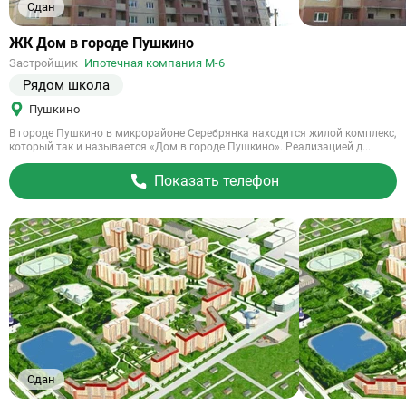
Сдан
Ссылка
ЖК Дом в городе Пушкино
на
Застройщик
Ипотечная компания М-6
объект
Рядом школа
Пушкино
В городе Пушкино в микрорайоне Серебрянка находится жилой комплекс,
который так и называется «Дом в городе Пушкино». Реализацией д...
Показать телефон
Сдан