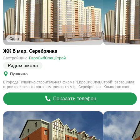
Сдан
Ссылка
ЖК В мкр. Серебрянка
на
Застройщик
ЕвроСибСпецСтрой
объект
Рядом школа
Пушкино
В городе Пушкино строительная фирма "ЕвроСибСпецСтрой" завершила
строительство жилого комплекса «в мкр. Серебрянка». Комплекс сост...
Показать телефон