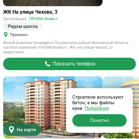
Ссылка
ЖК На улице Чехова, 3
на
Застройщик
ПРОФИ-Инвест
объект
Рядом школа
Пушкино
Жилой комплекс возведён в Пушкинском районе Московской области
группой компаний «ПРОФИ-Инвест». ЖК «на улице Чехова, 3»
представля...
Показать телефон
Строители используют
бетон, а мы файлы
куки.
Подробнее
Понятно
На карте
Сдан