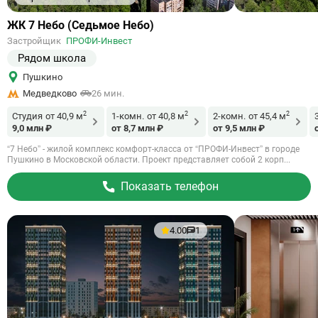
Ссылка
ЖК 7 Небо (Седьмое Небо)
на
Застройщик
ПРОФИ-Инвест
объект
Рядом школа
Пушкино
Медведково
26 мин.
2
2
2
Студия
от 40,9 м
1-комн.
от 40,8 м
2-комн.
от 45,4 м
9,0 млн ₽
от 8,7 млн ₽
от 9,5 млн ₽
“7 Небо” - жилой комплекс комфорт-класса от “ПРОФИ-Инвест” в городе
Пушкино в Московской области. Проект представляет собой 2 корп...
Показать телефон
4.00
1