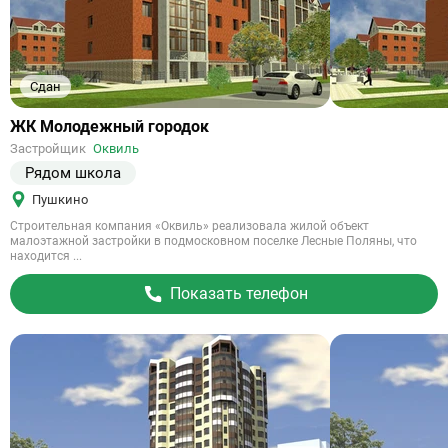
Сдан
Ссылка
ЖК Молодежный городок
на
Застройщик
Оквиль
объект
Рядом школа
Пушкино
Строительная компания «Оквиль» реализовала жилой объект
малоэтажной застройки в подмосковном поселке Лесные Поляны, что
находится ...
Показать телефон