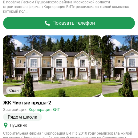
В посёлке Лесном Пушкинского района Московской области
строительная фирма «Корпорация ВИТ» реализовала жилой комплекс,
который пол...
Показать телефон
Сдан
Ссылка
ЖК Чистые пруды-2
на
Застройщик
Корпорация ВИТ
объект
Рядом школа
Пушкино
Строительная фирма "Корпорация ВИТ" в 2010 году реализовала жилой