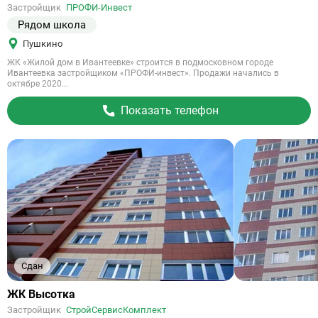
на
Застройщик
ПРОФИ-Инвест
объект
Рядом школа
Пушкино
ЖК «Жилой дом в Ивантеевке» строится в подмосковном городе
Ивантеевка застройщиком «ПРОФИ-инвест». Продажи начались в
октябре 2020...
Показать телефон
Сдан
Ссылка
ЖК Высотка
на
Застройщик
СтройСервисКомплект
объект