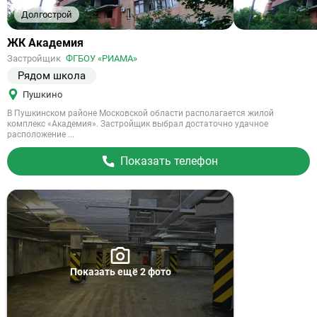
Долгострой
Ссылка
ЖК Академия
на
Застройщик
ФГБОУ «РИАМА»
объект
Рядом школа
Пушкино
В Пушкинском районе Московской области располагается жилой
комплекс «Академия». Застройщик выбрал достаточно удачное
расположение ...
Показать телефон
Сдан