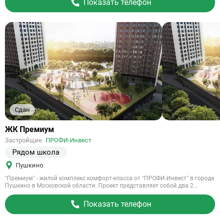
Показать телефон
Сдан
Ссылка
ЖК Премиум
на
Застройщик
ПРОФИ-Инвест
объект
Рядом школа
Пушкино
“Премиум” - жилой комплекс комфорт-класса от “ПРОФИ-Инвест” в городе
Пушкино в Московской области. Проект представляет собой два 2...
Показать телефон