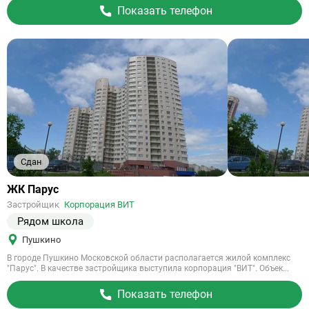
Показать телефон
Сдан
Ссылка
ЖК Парус
на
Застройщик
Корпорация ВИТ
объект
Рядом школа
Пушкино
В городе Пушкино Московской области располагается жилой комплекс
"Парус". В качестве застройщика выступила корпорация "ВИТ". Объек...
Показать телефон