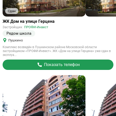
Сдан
Ссылка
ЖК Дом на улице Герцена
на
Застройщик
ПРОФИ-Инвест
объект
Рядом школа
Пушкино
Комплекс возведён в Пушкинском районе Московской области
застройщиком «ПРОФИ-Инвест». ЖК «Дом на улице Герцена» уже сдан в
эксплуа...
Показать телефон