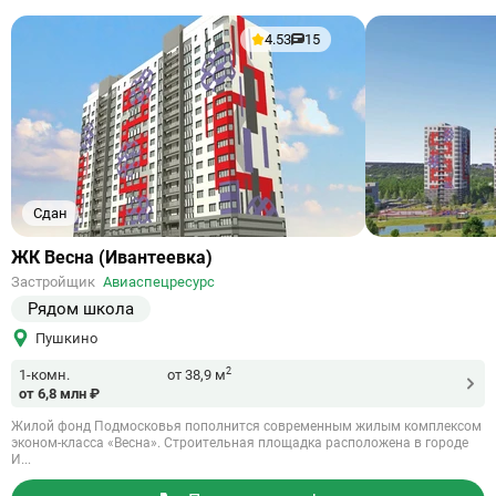
4.53
15
Сдан
Ссылка
ЖК Весна (Ивантеевка)
на
Застройщик
Авиаспецресурс
объект
Рядом школа
Пушкино
2
1-комн.
от 38,9 м
от 6,8 млн ₽
Жилой фонд Подмосковья пополнится современным жилым комплексом
эконом-класса «Весна». Строительная площадка расположена в городе
И...