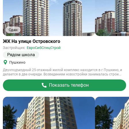
Сдан
Ссылка
ЖК На улице Островского
на
Застройщик
ЕвроСибСпецСтрой
объект
Рядом школа
Пушкино
Двухподъездный 25-этажный жилой комплекс находится в г Пушкино, и
делается в две очереди. Возведением новостройки занималась строи...
Показать телефон