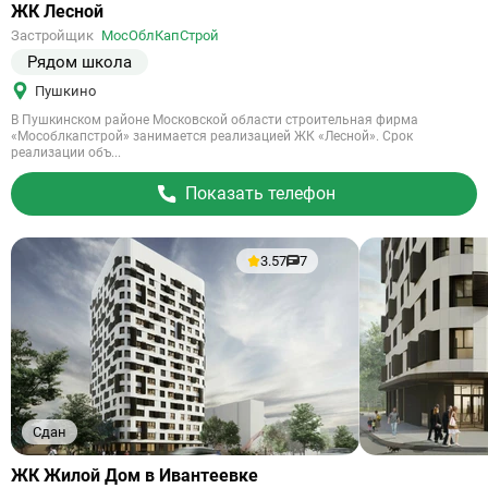
Ссылка
ЖК Лесной
на
Застройщик
МосОблКапСтрой
объект
Рядом школа
Пушкино
В Пушкинском районе Московской области строительная фирма
«Мособлкапстрой» занимается реализацией ЖК «Лесной». Срок
реализации объ...
Показать телефон
3.57
7
Сдан
Ссылка
ЖК Жилой Дом в Ивантеевке