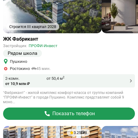
Строится III квартал 2028
Ссылка
ЖК Фабрикант
на
Застройщик
ПРОФИ-Инвест
объект
Рядом школа
Пушкино
Ростокино
45 мин.
2
2-комн.
от 50,4 м
от 10,9 млн ₽
“Фабрикант” - жилой комплекс комфорт-класса от группы компаний
“ПРОФИ-Инвест” в городе Пушкино. Комплекс представляет собой 9
моно...
Показать телефон
3.25
8