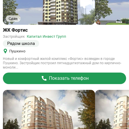
Сдан
Ссылка
ЖК Фортис
на
Застройщик
Капитал Инвест Групп
объект
Рядом школа
Пушкино
Новый и комфортный жилой комплекс «Фортис» возведен в городе
Пушкино. Застройщик построил пятнадцатиэтажный дом по кирпично-
моноли...
Показать телефон