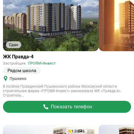
Сдан
Ссылка
ЖК Правда-4
на
Застройщик
ПРОФИ-Инвест
объект
Рядом школа
Пушкино
В посёлке Правдинский Пушкинского района Московской области
строительная фирма «ПРОФИ-Инвест» реализовала ЖК «Правда-4».
Строитель...
Показать телефон
1.33
3