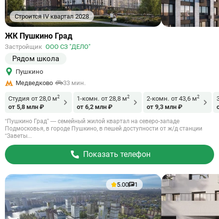
Строится IV квартал 2028
Ссылка
ЖК Пушкино Град
на
Застройщик
ООО СЗ "ДЕЛО"
объект
Рядом школа
Пушкино
Медведково
33 мин.
2
2
2
Студия
от 28,0 м
1-комн.
от 28,8 м
2-комн.
от 43,6 м
от 5,8 млн ₽
от 6,2 млн ₽
от 9,3 млн ₽
“Пушкино Град” — семейный жилой квартал на северо-западе
Подмосковья, в городе Пушкино, в пешей доступности от ж/д станции
“Заветы...
Показать телефон
5.00
1