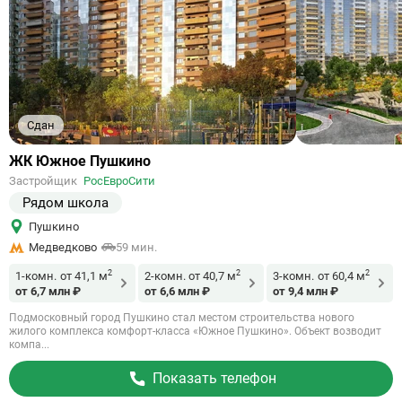
Сдан
Ссылка
ЖК Южное Пушкино
на
Застройщик
РосЕвроСити
объект
Рядом школа
Пушкино
Медведково
59 мин.
2
2
2
1-комн.
от 41,1 м
2-комн.
от 40,7 м
3-комн.
от 60,4 м
от 6,7 млн ₽
от 6,6 млн ₽
от 9,4 млн ₽
Подмосковный город Пушкино стал местом строительства нового
жилого комплекса комфорт-класса «Южное Пушкино». Объект возводит
компа...
Показать телефон