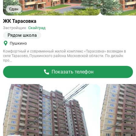
Сдан
Ссылка
ЖК Тарасовка
на
Застройщик
Скайград
объект
Рядом школа
Пушкино
Комфортный и современный жилой комплекс «Тарасовка» возведен в
селе Тарасово, Пушкинского района Московской области. По дизайн
про...
Показать телефон