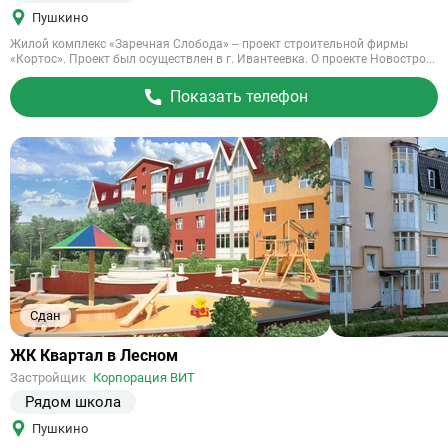
Пушкино
Жилой комплекс «Заречная Слобода» – проект строительной фирмы
«Кортос». Проект был осуществлен в г. Ивантеевка. О проекте Новостро...
Показать телефон
Сдан
Ссылка
ЖК Квартал в Лесном
на
Застройщик
Корпорация ВИТ
объект
Рядом школа
Пушкино