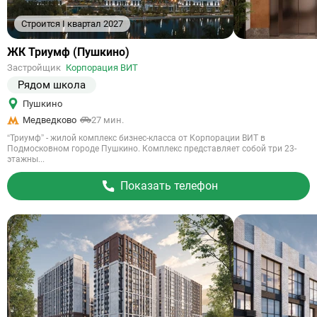
Строится I квартал 2027
Ссылка
ЖК Триумф (Пушкино)
на
Застройщик
Корпорация ВИТ
объект
Рядом школа
Пушкино
Медведково
27 мин.
“Триумф” - жилой комплекс бизнес-класса от Корпорации ВИТ в
Подмосковном городе Пушкино. Комплекс представляет собой три 23-
этажны...
Показать телефон