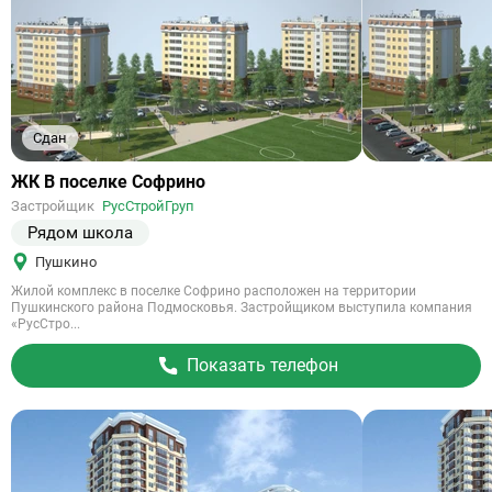
Сдан
Ссылка
ЖК В поселке Софрино
на
Застройщик
РусСтройГруп
объект
Рядом школа
Пушкино
Жилой комплекс в поселке Софрино расположен на территории
Пушкинского района Подмосковья. Застройщиком выступила компания
«РусСтро...
Показать телефон