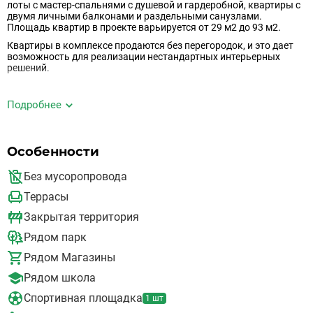
лоты с мастер-спальнями с душевой и гардеробной, квартиры с
двумя личными балконами и раздельными санузлами.
Площадь квартир в проекте варьируется от 29 м2 до 93 м2.
Квартиры в комплексе продаются без перегородок, и это дает
возможность для реализации нестандартных интерьерных
решений.
Инфраструктура и благоустройство
Подробнее
В 10 минутах ходьбы от автостанции “Шаховская” находится
одноименная железнодорожная станция. Для удобства
Особенности
жителей предусмотрена автобусная остановка в минуте
пешком. Автовладельцы смогут легко выехать к МКАД по
Новорижскому шоссе. До Москвы на автомобиле 1,5 часа
Без мусоропровода
В шаговой доступности расположены детская школа
Террасы
искусств, Шаховская гимназия, школа №1 и 3 детских сада
На территории проекта предусмотрена огороженная детская
Закрытая территория
площадка для детей разных возрастов с песочницей,
канатным комплексом и зоной для игр
Рядом парк
Для любителей активного образа жизни будет спортивная
Рядом Магазины
площадка с теннисным столом, турниками и тренажёрами
На территории ЖК предусмотрена удобная плоскостная
Рядом школа
парковка для удобства автовладельцев
Спортивная площадка
1 шт
Входные группы на уровне земли.