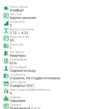
Класс жилья
Комфорт
Тип стен
Кирпич-монолит
Этажность
5
Высота потолков
2.72 — 4.22
Квартир в ЖК
95
Корпусов
1
Тип жилья
Квартиры
Разрешение
Есть
Застройщик
Садовое кольцо
Готовность
Строится, На стадии котлована
Дата сдачи
II квартал 2027
Класс энергоэффективности
A
Отделка
Черновая
Паркинг
Придомовой
8 м/м