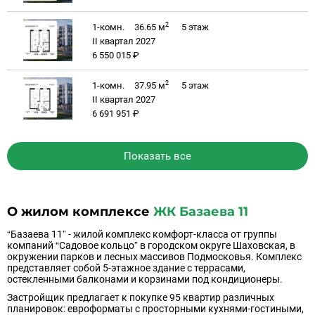
2
1-комн.
36.65 м
5
этаж
II квартал 2027
6 550 015 ₽
2
1-комн.
37.95 м
5
этаж
II квартал 2027
6 691 951 ₽
Показать все
О жилом комплексе
ЖК Базаева 11
“Базаева 11” - жилой комплекс комфорт-класса от группы
компаний “Садовое кольцо” в городском округе Шаховская, в
окружении парков и лесных массивов Подмосковья. Комплекс
представляет собой 5-этажное здание с террасами,
остекленными балконами и корзинами под кондиционеры.
Застройщик предлагает к покупке 95 квартир различных
планировок: евроформаты с просторными кухнями-гостиными,