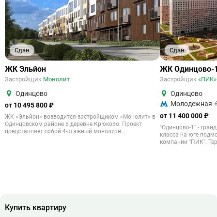
Сдан
Сдан
ЖК Эльйон
ЖК Одинцово-
Застройщик
Монолит
Застройщик
«ПИК»
Одинцово
Одинцово
Молодежная
от 10 495 800 ₽
от 11 400 000 ₽
ЖК «Эльйон» возводится застройщиком «Монолит» в
Одинцовском районе в деревне Крюково. Проект
“Одинцово-1” - гра
представляет собой 4-этажный монолитн...
класса на юге подм
компании “ПИК”. Тер
Купить квартиру