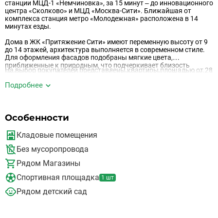
станции МЦД-1 «Немчиновка», за 15 минут – до инновационного
центра «Сколково» и МЦД «Москва-Сити». Ближайшая от
комплекса станция метро «Молодежная» расположена в 14
минутах езды.
Дома в ЖК «Притяжение Сити» имеют переменную высоту от 9
до 14 этажей, архитектура выполняется в современном стиле.
Для оформления фасадов подобраны мягкие цвета,
приближенные к природным, что подчеркивает близость
На выбор покупателей представлены квартиры площадью от 28
проекта к лесу. Угловые окна добавляют визуальной легкости, а
кв. м с высокими потолками, просторными спальнями,
также гарантируют красивые виды и большое количество
Подробнее
гардеробными и гостиными. Каждая квартира будет с
естественного света в квартирах.
увеличенными окнами, самый широкий обзор откроется из
угловых лотов, а вид на лесной пейзаж можно будет
запечатлеть не только с верхних этажей. Функциональные
Особенности
гардеробные помещения можно адаптировать под рабочую
зону или кладовую.
Кладовые помещения
Лоты в проекте «Притяжение Сити» сдаются без отделки. Гибкие
планировки дают возможность для создания любого дизайна.
Без мусоропровода
Высота потолков в типовых планировках – 2,8 метра.
Рядом Магазины
Лицом проекта «Притяжение Сити» станут входные группы.
Спортивная площадка
1 шт
Лобби с авторским дизайном интерьера будут оформлены в
неоклассическом стиле, дополнены мягкой мебелью,
Рядом детский сад
различным декором и витражными окнами. Для удобства
жителей продуманы современные лифты с отделкой кабин,
колясочные, лапомойки для собак, также у резидентов будет