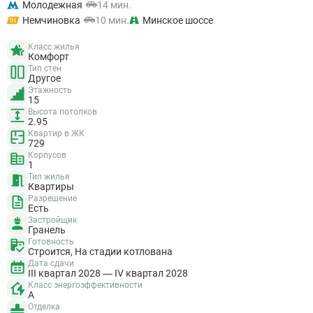
Молодежная
14 мин.
Немчиновка
10 мин.
Минское шоссе
Класс жилья
Комфорт
Тип стен
Другое
Этажность
15
Высота потолков
2.95
Квартир в ЖК
729
Корпусов
1
Тип жилья
Квартиры
Разрешение
Есть
Застройщик
Гранель
Готовность
Строится, На стадии котлована
Дата сдачи
III квартал 2028 — IV квартал 2028
Класс энергоэффективности
A
Отделка