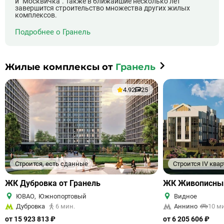
и "Москвичка". Также в ближайшие несколько лет
завершится строительство множества других жилых
комплексов.
Подробнее о Гранель
Жилые комплексы от
Гранель
4.92
25
Строится, есть сданные
Строится IV квар
ЖК Дубровка от Гранель
ЖК Живописны
ЮВАО
,
Южнопортовый
Видное
Дубровка
6 мин.
Аннино
10 м
от 15 923 813 ₽
от 6 205 606 ₽