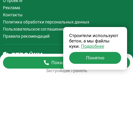
О проекте
Реклама
Контакты
Политика обработки персональных данных
Пользовательское соглашение
Строители используют
Правила рекомендаций
бетон, а мы файлы
куки.
Подробнее
Понятно
Показать телефон
Бесплатная консультация
+7 (495) 308-07-97
Застройщик
Гранель
Информация на сайте
не является офертой.
На сайте применяются
Рекомендательные технологии
.
Используя сайт Вы соглашаетесь с
Пользовательским соглашением
и
Политикой обработки персональных данных
.
ООО “Билд Медиа”
© 2026, СтройкиРу. Независимая витрина недвижимости России.