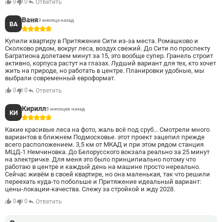
0
0
Ответить
Ваня
3 месяца назад
ВА
5
Купили квартиру в Притяжение Сити из-за места. Ромашково и
Сколково рядом, вокруг леса, воздух свежий. До Сити по проспекту
Багратиона долетаем минут за 15, это вообще супер. Гранель строит
активно, корпуса растут на глазах. Лудший вариант для тех, кто хочет
жить на природе, но работать в центре. Планировки удобные, мы
выбрали современный евроформат.
0
0
Ответить
Кирилл
5 месяцев назад
КИ
5
Какие красивые леса на фото, жаль всё под сруб... Смотрели много
вариантов в ближнем Подмосковье. этот проект зацепил прежде
всего расположением. 3,5 км от МКАД и при этом рядом станция
МЦД-1 Немчиновка. До Белорусского вокзала реально за 25 минут
на электричке. Для меня это было принципиально потому что
работаю в центре и каждый день на машине просто нереально.
Сейчас живём в своей квартире, но она маленькая, так что решили
переехать куда-то побольше и Притяжение идеальный вариант:
цены-локации-качества. Слежу за стройкой и жду 2028.
0
0
Ответить