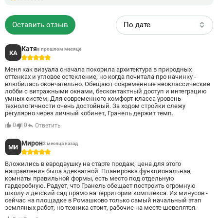
линии метро и скоро
Оставить отзыв
По дате
Катя
в прошлом месяце
КА
5
Меня как визуала сначала покорила архитектура в природных
оттенках и угловое остекление, но когда почитала про начинку -
влюбилась окончательно. Обещают современные неоклассические
лобби с витражными окнами, бесконтактный доступ и интеграцию
умных систем. Для современного комфорт-класса уровень
технологичности очень достойный. За ходом стройки слежу
регулярно через личный кобинет, Гранель держит темп.
0
0
Ответить
Мирон
2 месяца назад
МИ
5
Вложились в евродвушку на старте продаж, цена для этого
направления была адекватной. Планировка функциональная,
комнаты правильной формы, есть место под отдельную
гардеробную. Радует, что Гранель обещает построить огромную
школу и детский сад прямо на территории комплекса. Из минусов -
сейчас на площадке в Ромашково только самый начальный этап
земляных работ, но техника стоит, рабочие на месте шевелятся.