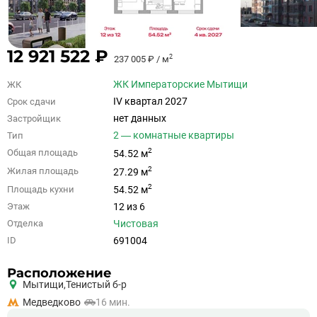
12 921 522 ₽
2
237 005 ₽ / м
ЖК Императорские Мытищи
ЖК
IV квартал 2027
Срок сдачи
нет данных
Застройщик
2 — комнатные квартиры
Тип
2
Общая площадь
54.52 м
2
Жилая площадь
27.29 м
2
Площадь кухни
54.52 м
12 из 6
Этаж
Чистовая
Отделка
691004
ID
Расположение
Мытищи,
Тенистый б-р
Медведково
16 мин.