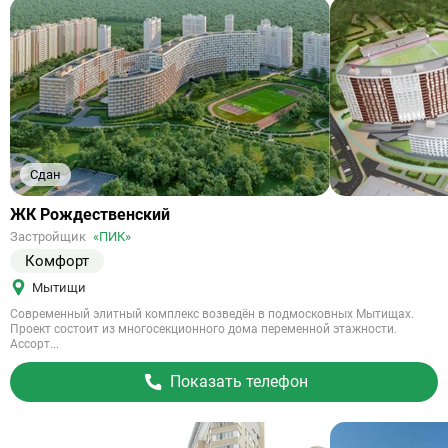
Сдан
Ссылка
ЖК Рождественский
на
Застройщик
«ПИК»
объект
Комфорт
Мытищи
Современный элитный комплекс возведён в подмосковных Мытищах.
Проект состоит из многосекционного дома переменной этажности.
Ассорт...
Показать телефон