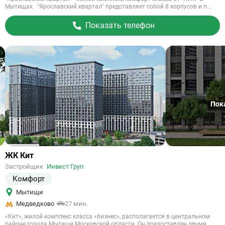
Мытищах. “Ярославский квартал” представляет собой 8 корпусов и п...
Показать телефон
Пок
Ссылка
ЖК Кит
на
Застройщик
Инвест Груп
объект
Комфорт
Мытищи
Медведково
27 мин.
«Кит», жилой комплекс класса «бизнес», располагается в центральном
районе города Мытищи Московской области. Он предоставлен двумя ...