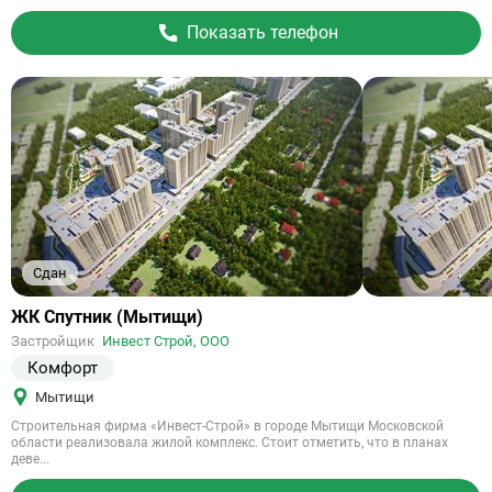
Показать телефон
Сдан
Ссылка
ЖК Спутник (Мытищи)
на
Застройщик
Инвест Строй, ООО
объект
Комфорт
Мытищи
Строительная фирма «Инвест-Строй» в городе Мытищи Московской
области реализовала жилой комплекс. Стоит отметить, что в планах
деве...