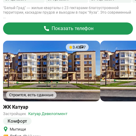
“Белый Град” — жилые кварталы с 23 гектарами благоустроенной
территории, каскадом прудов и выходом в парк “Яуза”. Это современный
...
Показать телефон
3.43
7
Строится, есть сданные
Ссылка
ЖК Катуар
на
Застройщик
Катуар Девелопмент
объект
Комфорт
Мытищи