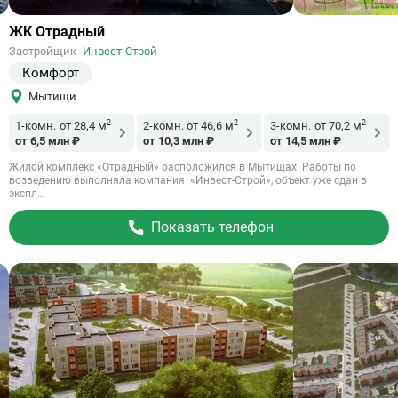
Ссылка
ЖК Отрадный
на
Застройщик
Инвест-Строй
объект
Комфорт
Мытищи
2
2
2
1-комн.
от 28,4 м
2-комн.
от 46,6 м
3-комн.
от 70,2 м
от 6,5 млн ₽
от 10,3 млн ₽
от 14,5 млн ₽
Жилой комплекс «Отрадный» расположился в Мытищах. Работы по
возведению выполняла компания «Инвест-Строй», объект уже сдан в
экспл...
Показать телефон