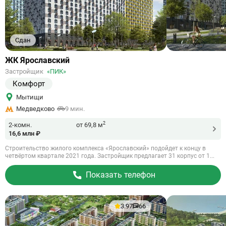
Сдан
Ссылка
ЖК Ярославский
на
Застройщик
«ПИК»
объект
Комфорт
Мытищи
Медведково
9 мин.
2
2-комн.
от 69,8 м
16,6 млн ₽
Строительство жилого комплекса «Ярославский» подойдет к концу в
четвёртом квартале 2021 года. Застройщик предлагает 31 корпус от 1...
Показать телефон
3.97
66