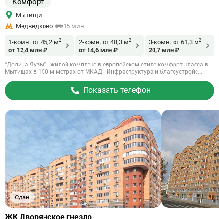
Комфорт
Мытищи
Медведково
15 мин.
2
2
2
1-комн.
от 45,2 м
2-комн.
от 48,3 м
3-комн.
от 61,3 м
от 12,4 млн ₽
от 14,6 млн ₽
20,7 млн ₽
“Долина Яузы” - жилой комплекс в европейском стиле комфорт-класса в
Мытищах в 150 м метрах от МКАД. Инфраструктура и благоустройс...
Показать телефон
Сдан
Ссылка
ЖК Дворянское гнездо