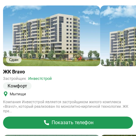
Сдан
Ссылка
ЖК Bravo
на
Застройщик
Инвестстрой
объект
Комфорт
Мытищи
Компания Инвестстрой является застройщиком жилого комплекса
«Bravo!», который реализован по монолитно-кирпичной технологии. ЖК
пре...
Показать телефон