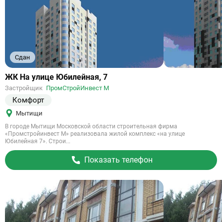
Сдан
Ссылка
ЖК На улице Юбилейная, 7
на
Застройщик
ПромСтройИнвест М
объект
Комфорт
Мытищи
В городе Мытищи Московской области строительная фирма
«Промстройинвест М» реализовала жилой комплекс «на улице
Юбилейная 7». Строи...
Показать телефон