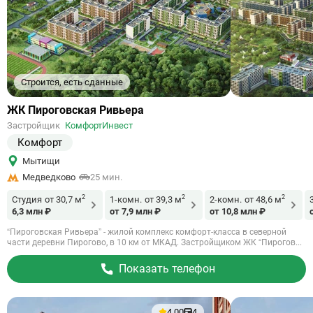
Строится, есть сданные
Ссылка
ЖК Пироговская Ривьера
на
Застройщик
КомфортИнвест
объект
Комфорт
Мытищи
Медведково
25 мин.
2
2
2
Студия
от 30,7 м
1-комн.
от 39,3 м
2-комн.
от 48,6 м
6,3 млн ₽
от 7,9 млн ₽
от 10,8 млн ₽
“Пироговская Ривьера” - жилой комплекс комфорт-класса в северной
части деревни Пирогово, в 10 км от МКАД. Застройщиком ЖК “Пирогов...
Показать телефон
4.00
4