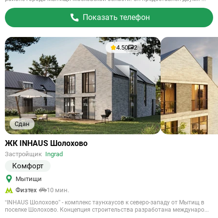
Показать телефон
4.50
2
Сдан
Ссылка
ЖК INHAUS Шолохово
на
Застройщик
Ingrad
объект
Комфорт
Мытищи
Физтех
10 мин.
“INHAUS Шолохово” - комплекс таунхаусов к северо-западу от Мытищ в
поселке Шолохово. Концепция строительства разработана междунаро...