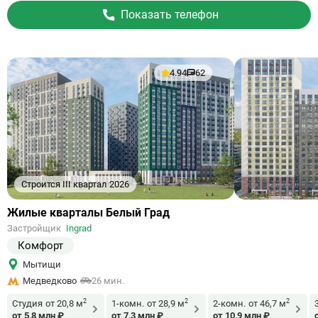
Показать телефон
4.94
62
Строится III квартал 2026
Ссылка
Жилые кварталы Белый Град
на
Застройщик
Ingrad
объект
Комфорт
Мытищи
Медведково
26 мин.
2
2
2
Студия
от 20,8 м
1-комн.
от 28,9 м
2-комн.
от 46,7 м
от 5,8 млн ₽
от 7,3 млн ₽
от 10,9 млн ₽