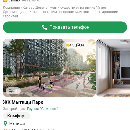
Лобня
12 мин.
Компания «Катуар Девелопмент» существует на рынке 15 лет.
Организация работает по таким направлениям как: проектирование,
строител...
Показать телефон
4.35
34
Сдан
Ссылка
ЖК Мытищи Парк
на
Застройщик
Группа "Самолет"
объект
Комфорт
Мытищи