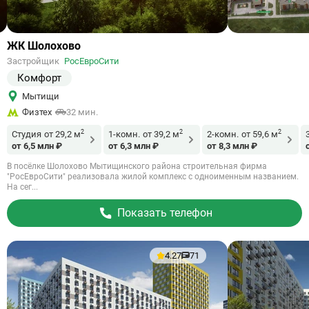
Ссылка
ЖК Шолохово
на
Застройщик
РосЕвроСити
объект
Комфорт
Мытищи
Физтех
32 мин.
2
2
2
Студия
от 29,2 м
1-комн.
от 39,2 м
2-комн.
от 59,6 м
от 6,5 млн ₽
от 6,3 млн ₽
от 8,3 млн ₽
В посёлке Шолохово Мытищинского района строительная фирма
"РосЕвроСити" реализовала жилой комплекс с одноименным названием.
На сег...
Показать телефон
4.27
71