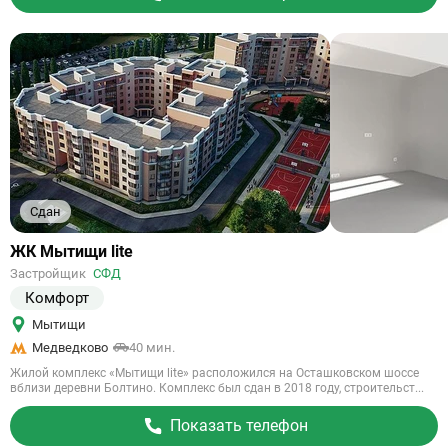
Сдан
Ссылка
ЖК Мытищи lite
на
Застройщик
СФД
объект
Комфорт
Мытищи
Медведково
40 мин.
Жилой комплекс «Мытищи lite» расположился на Осташковском шоссе
вблизи деревни Болтино. Комплекс был сдан в 2018 году, строительст...
Показать телефон