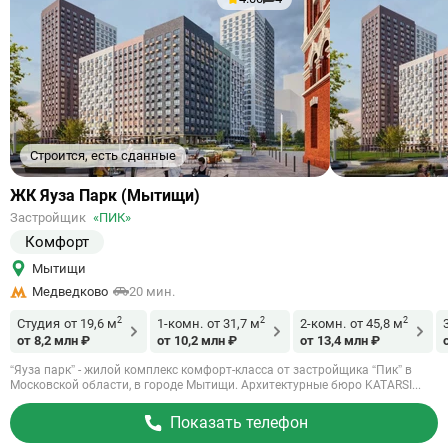
Строится, есть сданные
Ссылка
ЖК Яуза Парк (Мытищи)
на
Застройщик
«ПИК»
объект
Комфорт
Мытищи
Медведково
20 мин.
2
2
2
Студия
от 19,6 м
1-комн.
от 31,7 м
2-комн.
от 45,8 м
от 8,2 млн ₽
от 10,2 млн ₽
от 13,4 млн ₽
“Яуза парк” - жилой комплекс комфорт-класса от застройщика “Пик” в
Московской области, в городе Мытищи. Архитектурные бюро KATARSI...
Показать телефон