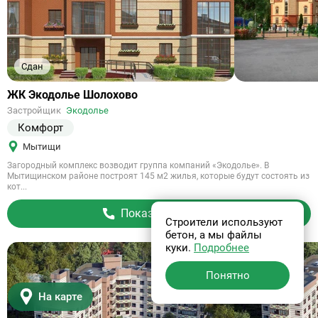
Сдан
Ссылка
ЖК Экодолье Шолохово
на
Застройщик
Экодолье
объект
Комфорт
Мытищи
Загородный комплекс возводит группа компаний «Экодолье». В
Мытищинском районе построят 145 м2 жилья, которые будут состоять из
кот...
Показать телефон
Строители используют
бетон, а мы файлы
куки.
Подробнее
Понятно
На карте