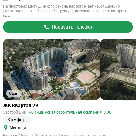
На просторах Мытищинского района вас встречает небольшой, но
достаточно плотный по своей структуре, поселок Нагорное, в котором
ид...
Показать телефон
Сдан
Ссылка
ЖК Квартал 29
на
Застройщик
Мытищинская строительная компания, ООО
объект
Комфорт
Мытищи
В городе Мытищи Московской области строительная фирма