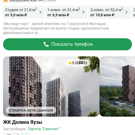
Бабушкинская
25 мин.
2
2
2
Студия
от 21,8 м
1-комн.
от 31,4 м
2-комн.
от 52,4 м
от 5,0 млн ₽
от 6,9 млн ₽
от 10,8 млн ₽
“Мытищи парк” - жилой комплекс на 7 корпусов в Мытищах.
Застройщиком предлагает на выбор студии, однокомнатные,
двухкомнатные и тр...
Показать телефон
5.00
33
Строится, есть сданные
Ссылка
ЖК Долина Яузы
на
Застройщик
Группа "Самолет"
объект