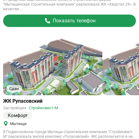
"Мытищинская строительная компания" реализовала ЖК «Квартал 29». В
качестве ...
Показать телефон
Сдан
Ссылка
ЖК Рупасовский
на
Застройщик
Стройинвест-М
объект
Комфорт
Мытищи
В Подмосковном городе Мытищи строительная компания "Стройинвест-
М" реализовала жилой комплекс «Рупасовский». ЖК располагается в не...