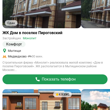
Сдан
Ссылка
ЖК Дом в поселке Пироговский
на
Застройщик
Монолит
объект
Комфорт
Мытищи
Медведково
30 мин.
Строительная фирма «Монолит» реализовала жилой комплекс «Дом в
поселке Пироговский». ЖК располагается в Мытищинском районе
Московс...
Показать телефон
4.80
5