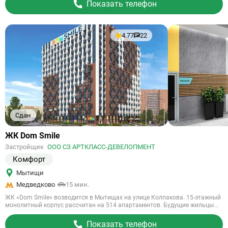
Показать телефон
4.77
22
Сдан
Ссылка
ЖК Dom Smile
на
Застройщик
ООО СЗ АРТКЛАСС-ДЕВЕЛОПМЕНТ
объект
Комфорт
Мытищи
Медведково
15 мин.
ЖК «Dom Smile» возводится в Мытищах на улице Колпакова. 15-этажный
монолитный корпус рассчитан на 514 апартаментов. Будущие жильцы...
Показать телефон