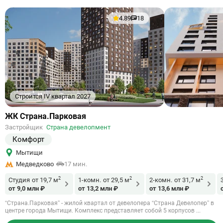
4.89
18
Строится IV квартал 2027
Ссылка
ЖК Страна.Парковая
на
Застройщик
Страна девелопмент
объект
Комфорт
Мытищи
Медведково
17 мин.
2
2
2
Студия
от 19,7 м
1-комн.
от 29,5 м
2-комн.
от 31,7 м
от 9,0 млн ₽
от 13,2 млн ₽
от 13,6 млн ₽
“Страна.Парковая” - жилой квартал от девелопера “Страна Девелопер” в
центре города Мытищи. Комплекс представляет собой 5 корпусов ...