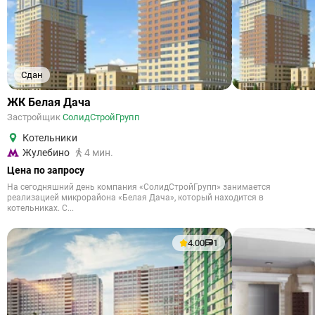
Сдан
ЖК Белая Дача
Застройщик
СолидСтройГрупп
Котельники
Жулебино
4 мин.
Цена по запросу
На сегодняшний день компания «СолидСтройГрупп» занимается
реализацией микрорайона «Белая Дача», который находится в
котельниках. С...
4.00
1