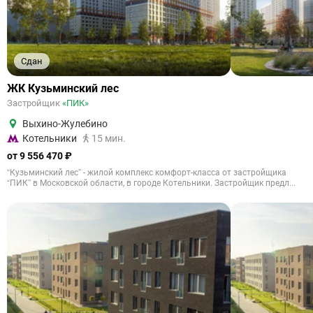
Сдан
ЖК Кузьминский лес
Застройщик
«ПИК»
Выхино-Жулебино
Котельники
15 мин.
от 9 556 470 ₽
“Кузьминский лес” - жилой комплекс комфорт-класса от застройщика
“ПИК” в Московской области, в городе Котельники. Застройщик предл...