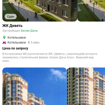
Сдан
ЖК Девять
Застройщик
Белая Дача
Котельники
Котельники
5 мин.
Цена по запросу
В Котельниках МО располагается ЖК «Девять», реализацией которого
занималась строительная фирма «Белая Дача Агро». Внешний вид
ново...