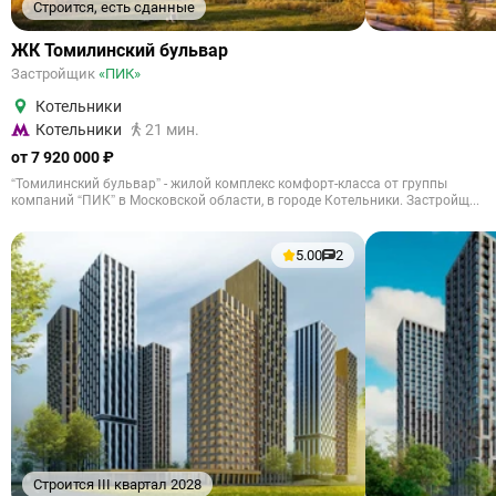
Строится, есть сданные
ЖК Томилинский бульвар
Застройщик
«ПИК»
Котельники
Котельники
21 мин.
от 7 920 000 ₽
“Томилинский бульвар” - жилой комплекс комфорт-класса от группы
компаний “ПИК” в Московской области, в городе Котельники. Застройщ...
5.00
2
Строится III квартал 2028