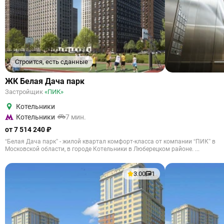
Строится, есть сданные
ЖК Белая Дача парк
Застройщик
«ПИК»
Котельники
Котельники
7 мин.
от 7 514 240 ₽
“Белая Дача парк” - жилой квартал комфорт-класса от компании “ПИК” в
Московской области, в городе Котельники в Люберецком районе. ...
3.00
1