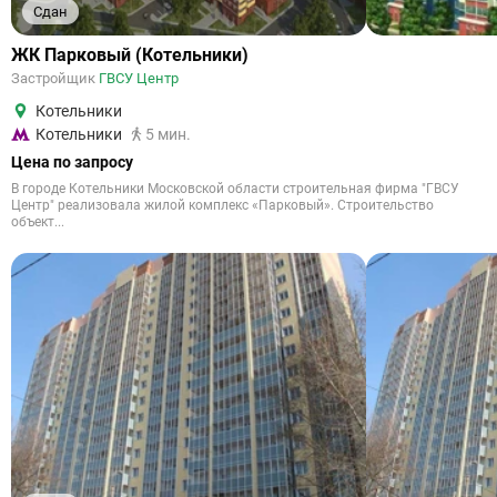
Сдан
ЖК Парковый (Котельники)
Застройщик
ГВСУ Центр
Котельники
Котельники
5 мин.
Цена по запросу
В городе Котельники Московской области строительная фирма "ГВСУ
Центр" реализовала жилой комплекс «Парковый». Строительство
объект...