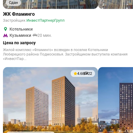
Сдан
ЖК Фламинго
Застройщик
ИнвестПартнерГрупп
Котельники
Кузьминки
20 мин.
Цена по запросу
Жилой комплекс «Фламинго» возведен в поселке Котельники
Люберецкого района Подмосковья. Застройщиком выступила компания
«ИнвестПар...
4.68
22