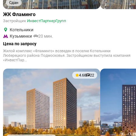
Сдан
ЖК Фламинго
Застройщик
ИнвестПартнерГрупп
Котельники
Кузьминки
20 мин.
Цена по запросу
Жилой комплекс «Фламинго» возведен в поселке Котельники
Люберецкого района Подмосковья. Застройщиком выступила компания
«ИнвестПар...
4.68
22