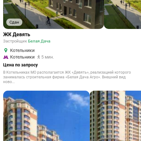
Сдан
ЖК Девять
Застройщик
Белая Дача
Котельники
Котельники
5 мин.
Цена по запросу
В Котельниках МО располагается ЖК «Девять», реализацией которого
занималась строительная фирма «Белая Дача Агро». Внешний вид
ново...