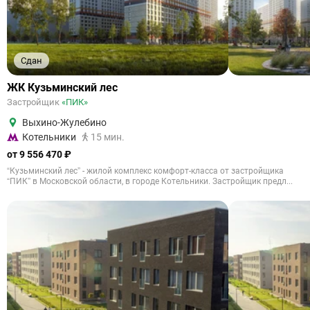
Сдан
ЖК Кузьминский лес
Застройщик
«ПИК»
Выхино-Жулебино
Котельники
15 мин.
от 9 556 470 ₽
“Кузьминский лес” - жилой комплекс комфорт-класса от застройщика
“ПИК” в Московской области, в городе Котельники. Застройщик предл...