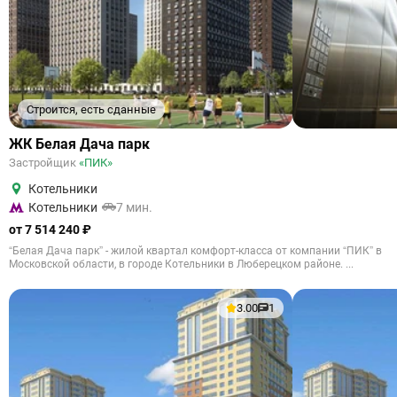
Строится, есть сданные
ЖК Белая Дача парк
Застройщик
«ПИК»
Котельники
Котельники
7 мин.
от 7 514 240 ₽
“Белая Дача парк” - жилой квартал комфорт-класса от компании “ПИК” в
Московской области, в городе Котельники в Люберецком районе. ...
3.00
1