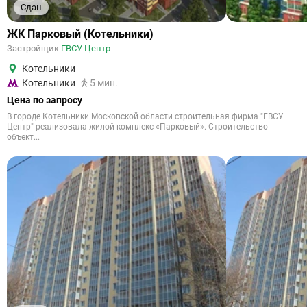
Сдан
ЖК Парковый (Котельники)
Застройщик
ГВСУ Центр
Котельники
Котельники
5 мин.
Цена по запросу
В городе Котельники Московской области строительная фирма "ГВСУ
Центр" реализовала жилой комплекс «Парковый». Строительство
объект...