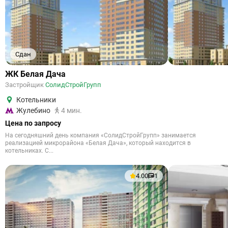
Сдан
ЖК Белая Дача
Застройщик
СолидСтройГрупп
Котельники
Жулебино
4 мин.
Цена по запросу
На сегодняшний день компания «СолидСтройГрупп» занимается
реализацией микрорайона «Белая Дача», который находится в
котельниках. С...
4.00
1