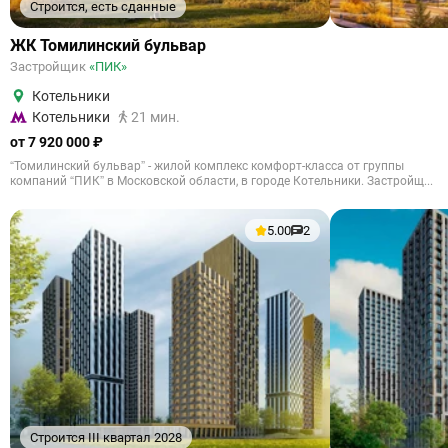
Строится, есть сданные
ЖК Томилинский бульвар
Застройщик
«ПИК»
Котельники
Котельники
21 мин.
от 7 920 000 ₽
“Томилинский бульвар” - жилой комплекс комфорт-класса от группы
компаний “ПИК” в Московской области, в городе Котельники. Застройщ...
5.00
2
Строится III квартал 2028