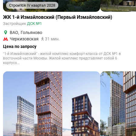
Строится IV квартал 2028
ЖК 1-й Измайловский (Первый Измайловский)
Застройщик
ДСК №1
ВАО
,
Гольяново
Черкизовская
31 мин.
Цена по запросу
“1-й Измайловский” - жилой комплекс комфорт-класса от ДСК №1 в
восточной части Москвы. Жилой комплекс представляет собой 6
корпусо...