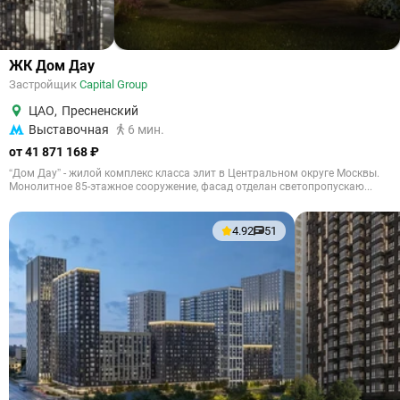
ЖК Дом Дау
Застройщик
Capital Group
ЦАО
,
Пресненский
Выставочная
6 мин.
от 41 871 168 ₽
“Дом Дау” - жилой комплекс класса элит в Центральном округе Москвы.
Монолитное 85-этажное сооружение, фасад отделан светопропускаю...
4.92
51