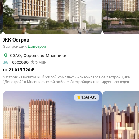
ЖК Остров
Застройщик
Донстрой
СЗАО
,
Хорошёво-Мнёвники
Терехово
5 мин.
от 21 015 720 ₽
“Остров” - масштабный жилой комплекс бизнес-класса от застройщика
“Донстрой” в Мневниковской районе. Застройщик планирует возведен...
4.66
35