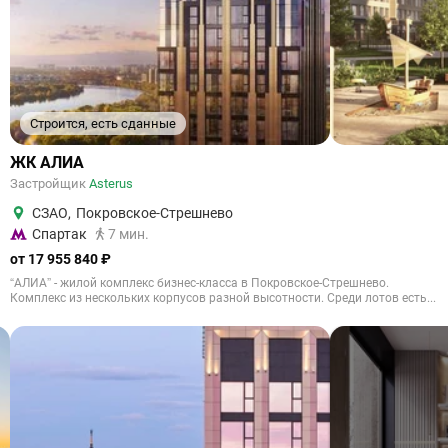
Строится, есть сданные
ЖК АЛИА
Застройщик
Asterus
СЗАО
,
Покровское-Стрешнево
Спартак
7 мин.
от 17 955 840 ₽
“АЛИА” - жилой комплекс бизнес-класса в Покровское-Стрешнево.
Комплекс из нескольких корпусов разной высотности. Среди лотов есть...