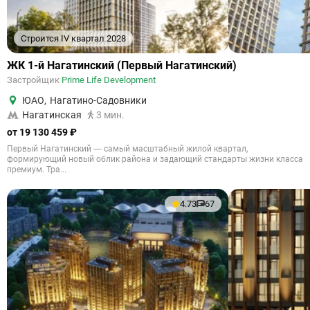
Строится IV квартал 2028
ЖК 1-й Нагатинский (Первый Нагатинский)
Застройщик
Prime Life Development
ЮАО
,
Нагатино-Садовники
Нагатинская
3 мин.
от 19 130 459 ₽
Первый Нагатинский — самый масштабный жилой квартал,
формирующий новый облик района и задающий стандарты жизни класса
премиум. Тра...
4.73
67