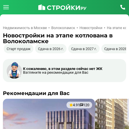
Недвижимость в Москве
Волоколамск
Новостройки
На этапе ко
Новостройки на этапе котлована в
Волоколамске
Старт продаж
Сдача в 2026 г.
Сдача в 2027 г.
Сдача в 2028 г
К сожалению, в этом разделе сейчас нет ЖК
Взгляните на рекомендации для Вас
Рекомендации для Вас
4.91
120