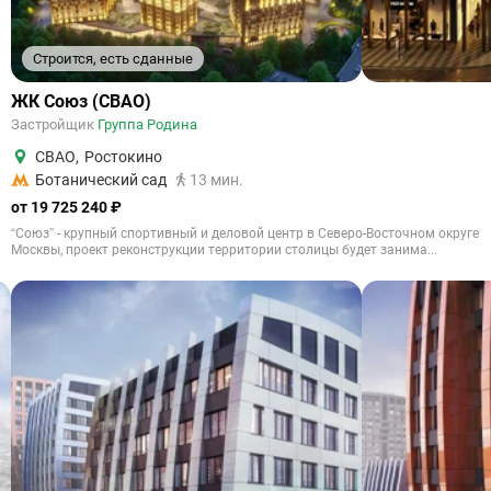
Строится, есть сданные
ЖК Союз (СВАО)
Застройщик
Группа Родина
СВАО
,
Ростокино
Ботанический сад
13 мин.
от 19 725 240 ₽
“Союз” - крупный спортивный и деловой центр в Северо-Восточном округе
Москвы, проект реконструкции территории столицы будет занима...