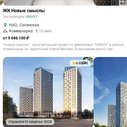
ЖК Новые смыслы
Застройщик
UNIKEY
НАО
,
Сосенское
Коммунарка
16 мин.
от 9 686 100 ₽
“Новые смыслы” - архитектурный проект от девелопера “UNIKEY” в районе
Коммунарка на территории Новой Москвы. В окружении много пар...
4.88
8
Строится III квартал 2028