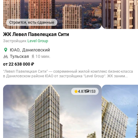
Строится, есть сданные
ЖК Левел Павелецкая Сити
Застройщик
Level Group
ЮАО
,
Даниловский
Тульская
10 мин.
от 22 638 000 ₽
"Левел Павелецкая Сити” — современный жилой комплекс бизнес-класса
в Даниловском районе ЮАО от застройщика “Level Group“. ЖК заним...
4.87
153