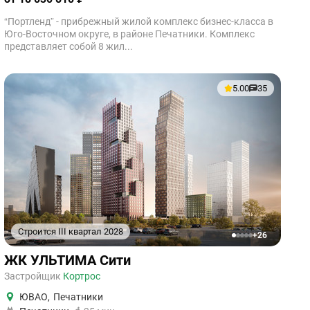
“Портленд” - прибрежный жилой комплекс бизнес-класса в
Юго-Восточном округе, в районе Печатники. Комплекс
представляет собой 8 жил...
5.00
35
Строится III квартал 2028
+26
1
2
3
4
5
ЖК УЛЬТИМА Сити
Застройщик
Кортрос
ЮВАО
,
Печатники