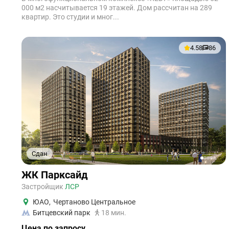
000 м2 насчитывается 19 этажей. Дом рассчитан на 289
квартир. Это студии и мног...
4.58
86
Сдан
1
2
3
4
5
ЖК Парксайд
Застройщик
ЛСР
ЮАО
,
Чертаново Центральное
Битцевский парк
18 мин.
Цена по запросу