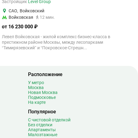
Застройщик
Level Group
САО
,
Войковский
Войковская
12 мин.
от 16 230 000 ₽
Левел Войковская - жилой комплекс бизнес-класса в
престижном районе Москвы, между лесопарками
“Тимирязевский” и “Покровское-Стрешн...
Расположение
У метро
Москва
Новая Москва
Подмосковье
На карте
Популярное
С чистовой отделкой
Без отделки
Апартаменты
Малоэтажные