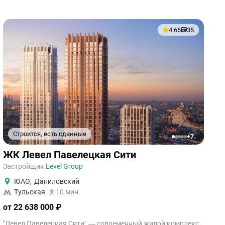
4.66
35
Строится, есть сданные
+7
1
2
3
4
5
ЖК Левел Павелецкая Сити
Застройщик
Level Group
ЮАО
,
Даниловский
Тульская
10 мин.
от 22 638 000 ₽
"Левел Павелецкая Сити” — современный жилой комплекс