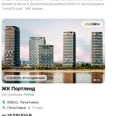
бизнес-класса в Даниловском районе ЮАО от застройщика
“Level Group“. ЖК заним...
5.00
94
Строится, есть сданные
1
2
3
4
ЖК Портленд
Застройщик
Forma
ЮВАО
,
Печатники
Печатники
19 мин.
от 18 030 810 ₽