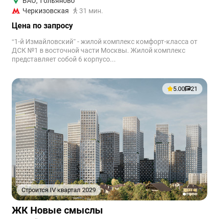
ВАО
,
Гольяново
Черкизовская
31 мин.
Цена по запросу
“1-й Измайловский” - жилой комплекс комфорт-класса от
ДСК №1 в восточной части Москвы. Жилой комплекс
представляет собой 6 корпусо...
5.00
21
Строится IV квартал 2029
1
2
3
4
5
ЖК Новые смыслы