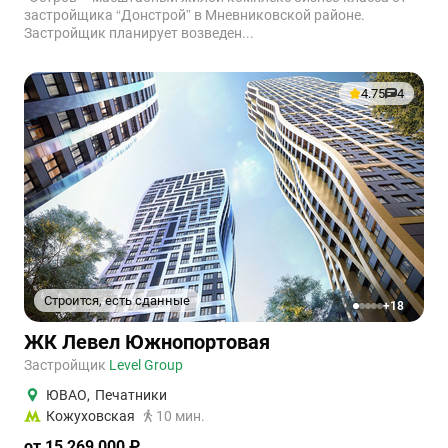
застройщика “Донстрой” в Мневниковской районе.
Застройщик планирует возведен...
4.75
4
Строится, есть сданные
+18
1
2
3
4
5
ЖК Левел Южнопортовая
Застройщик
Level Group
ЮВАО
,
Печатники
Кожуховская
10 мин.
от 15 269 000 ₽