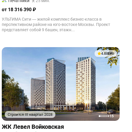
Печатники
25 мин.
от 18 316 390 ₽
УЛЬТИМА Сити — жилой комплекс бизнес-класса в
перспективном районе на юго-востоке Москвы. Проект
представляет собой 9 башен, этажн...
4.88
8
Строится III квартал 2028
+15
1
2
3
4
5
ЖК Левел Войковская