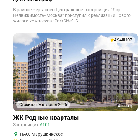
В районе Чертаново Центральное, застройщик “Лср
Недвижимость- Москва” приступил к реализации нового
жилого комплекса “ParkSide”. Б...
4.94
107
Строится IV квартал 2026
+4
1
2
3
4
5
ЖК Родные кварталы
Застройщик
А101
НАО
,
Марушкинское