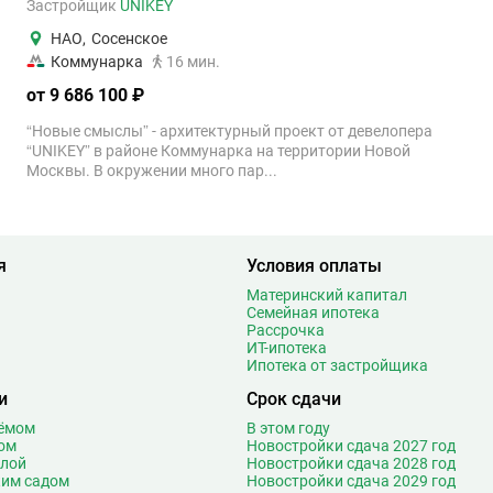
Застройщик
UNIKEY
НАО
,
Сосенское
Коммунарка
16 мин.
от 9 686 100 ₽
“Новые смыслы” - архитектурный проект от девелопера
“UNIKEY” в районе Коммунарка на территории Новой
Москвы. В окружении много пар...
я
Условия оплаты
Материнский капитал
Семейная ипотека
Рассрочка
ИТ-ипотека
Ипотека от застройщика
и
Срок сдачи
оёмом
В этом году
ом
Новостройки сдача 2027 год
олой
Новостройки сдача 2028 год
ким садом
Новостройки сдача 2029 год