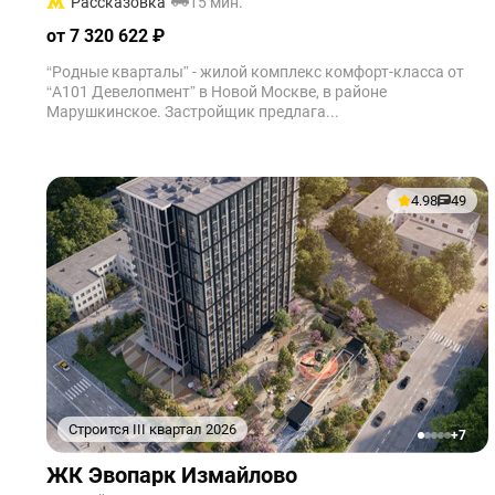
Рассказовка
15 мин.
от 7 320 622 ₽
“Родные кварталы” - жилой комплекс комфорт-класса от
“А101 Девелопмент” в Новой Москве, в районе
Марушкинское. Застройщик предлага...
4.98
49
Строится III квартал 2026
+7
1
2
3
4
5
ЖК Эвопарк Измайлово