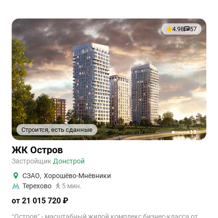
4.98
57
Строится, есть сданные
+19
1
2
3
4
5
ЖК Остров
Застройщик
Донстрой
СЗАО
,
Хорошёво-Мнёвники
Терехово
5 мин.
от 21 015 720 ₽
“Остров” - масштабный жилой комплекс бизнес-класса от