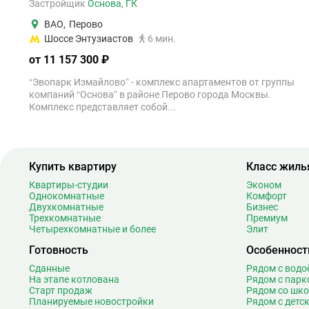
Застройщик
Основа, ГК
ВАО
,
Перово
Шоссе Энтузиастов
6 мин.
от 11 157 300 ₽
“Эвопарк Измайлово” - комплекс апартаментов от группы
компаний “Основа” в районе Перово города Москвы.
Комплекс представляет собой...
Купить квартиру
Класс жиль
Квартиры-студии
Эконом
Однокомнатные
Комфорт
Двухкомнатные
Бизнес
Трехкомнатные
Премиум
Четырехкомнатные и более
Элит
Готовность
Особенност
Сданные
Рядом с вод
На этапе котлована
Рядом с парк
Старт продаж
Рядом со шк
Планируемые новостройки
Рядом с детс