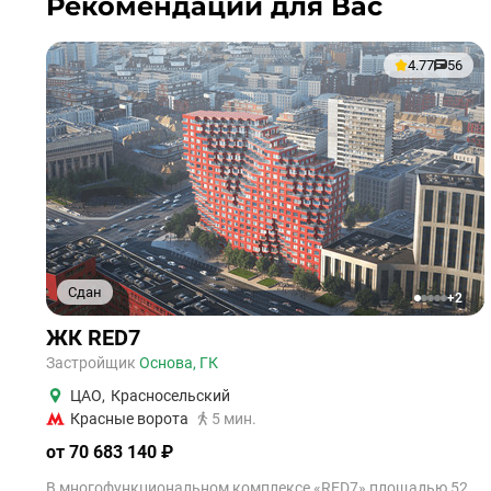
Рекомендации для Вас
4.77
56
Сдан
+2
1
2
3
4
5
ЖК RED7
Застройщик
Основа, ГК
ЦАО
,
Красносельский
Красные ворота
5 мин.
от 70 683 140 ₽
В многофункциональном комплексе «RED7» площадью 52