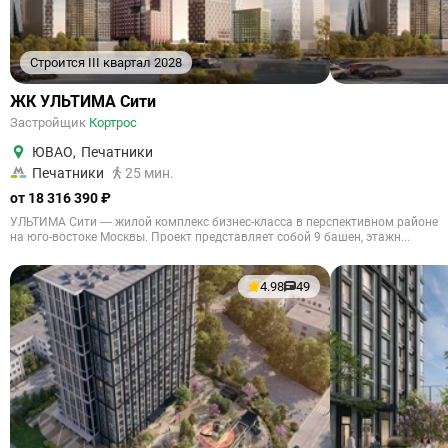
Строится III квартал 2028
ЖК УЛЬТИМА Сити
Застройщик
Кортрос
ЮВАО
,
Печатники
Печатники
25 мин.
от 18 316 390 ₽
УЛЬТИМА Сити — жилой комплекс бизнес-класса в перспективном районе
на юго-востоке Москвы. Проект представляет собой 9 башен, этажн...
4.98
49