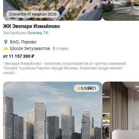
Строится III квартал 2026
ЖК Эвопарк Измайлово
Застройщик
Основа, ГК
ВАО
,
Перово
Шоссе Энтузиастов
6 мин.
от 11 157 300 ₽
“Эвопарк Измайлово” - комплекс апартаментов от группы компаний
“Основа” в районе Перово города Москвы. Комплекс представляет
собой...
5.00
21