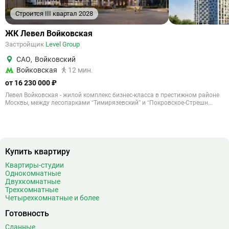
Строится III квартал 2028
ЖК Левел Войковская
Застройщик
Level Group
САО
,
Войковский
Войковская
12 мин.
от 16 230 000 ₽
Левел Войковская - жилой комплекс бизнес-класса в престижном районе
Москвы, между лесопарками “Тимирязевский” и “Покровское-Стрешн...
Купить квартиру
Квартиры-студии
Однокомнатные
Двухкомнатные
Трехкомнатные
Четырехкомнатные и более
Готовность
Сданные