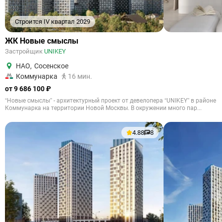
Строится IV квартал 2029
ЖК Новые смыслы
Застройщик
UNIKEY
НАО
,
Сосенское
Коммунарка
16 мин.
от 9 686 100 ₽
“Новые смыслы” - архитектурный проект от девелопера “UNIKEY” в районе
Коммунарка на территории Новой Москвы. В окружении много пар...
4.88
8