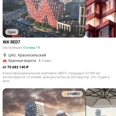
Сдан
ЖК RED7
Застройщик
Основа, ГК
ЦАО
,
Красносельский
Красные ворота
5 мин.
от 70 683 140 ₽
В многофункциональном комплексе «RED7» площадью 52 000 м2
насчитывается 19 этажей. Дом рассчитан на 289 квартир. Это студии и
мног...
4.98
57