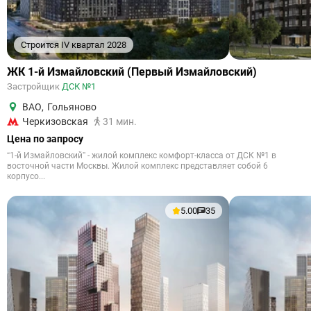
Строится IV квартал 2028
ЖК 1-й Измайловский (Первый Измайловский)
Застройщик
ДСК №1
ВАО
,
Гольяново
Черкизовская
31 мин.
Цена по запросу
“1-й Измайловский” - жилой комплекс комфорт-класса от ДСК №1 в
восточной части Москвы. Жилой комплекс представляет собой 6
корпусо...
5.00
35