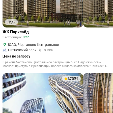
Сдан
ЖК Парксайд
Застройщик
ЛСР
ЮАО
,
Чертаново Центральное
Битцевский парк
18 мин.
Цена по запросу
В районе Чертаново Центральное, застройщик “Лср Недвижимость-
Москва” приступил к реализации нового жилого комплекса “ParkSide”. Б...
4.75
4