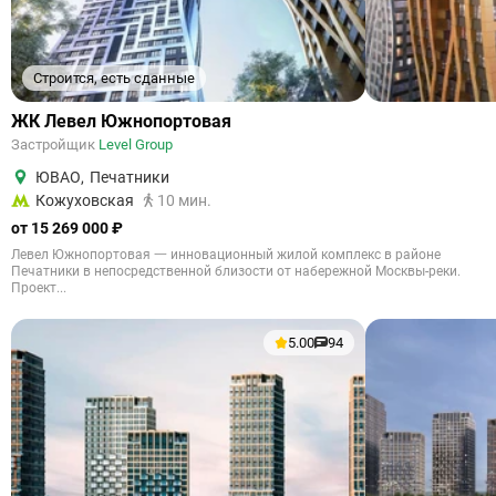
Строится, есть сданные
ЖК Левел Южнопортовая
Застройщик
Level Group
ЮВАО
,
Печатники
Кожуховская
10 мин.
от 15 269 000 ₽
Левел Южнопортовая 一 инновационный жилой комплекс в районе
Печатники в непосредственной близости от набережной Москвы-реки.
Проект...
5.00
94