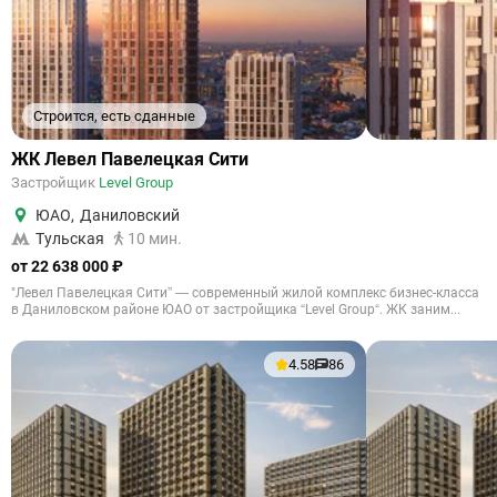
Строится, есть сданные
ЖК Левел Павелецкая Сити
Застройщик
Level Group
ЮАО
,
Даниловский
Тульская
10 мин.
от 22 638 000 ₽
"Левел Павелецкая Сити” — современный жилой комплекс бизнес-класса
в Даниловском районе ЮАО от застройщика “Level Group“. ЖК заним...
4.58
86