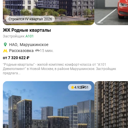
Строится IV квартал 2026
ЖК Родные кварталы
Застройщик
А101
НАО
,
Марушкинское
Рассказовка
15 мин.
от 7 320 622 ₽
“Родные кварталы” - жилой комплекс комфорт-класса от “А101
Девелопмент” в Новой Москве, в районе Марушкинское. Застройщик
предлага...
4.92
51