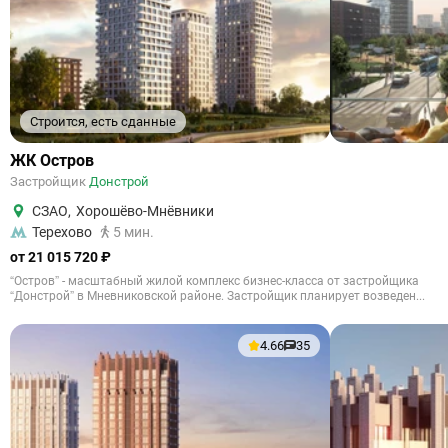
Строится, есть сданные
ЖК Остров
Застройщик
Донстрой
СЗАО
,
Хорошёво-Мнёвники
Терехово
5 мин.
от 21 015 720 ₽
“Остров” - масштабный жилой комплекс бизнес-класса от застройщика
“Донстрой” в Мневниковской районе. Застройщик планирует возведен...
4.66
35