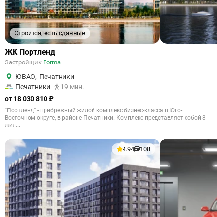
Строится, есть сданные
ЖК Портленд
Застройщик
Forma
ЮВАО
,
Печатники
Печатники
19 мин.
от 18 030 810 ₽
“Портленд” - прибрежный жилой комплекс бизнес-класса в Юго-
Восточном округе, в районе Печатники. Комплекс представляет собой 8
жил...
4.94
108