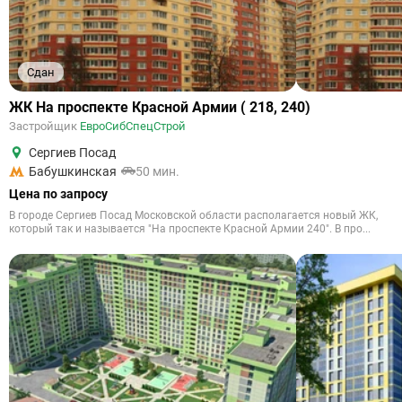
Сдан
ЖК На проспекте Красной Армии ( 218, 240)
Застройщик
ЕвроСибСпецСтрой
Сергиев Посад
Бабушкинская
50 мин.
Цена по запросу
В городе Сергиев Посад Московской области располагается новый ЖК,
который так и называется "На проспекте Красной Армии 240". В про...