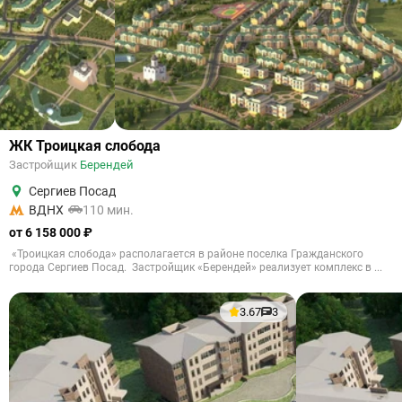
ЖК Троицкая слобода
Застройщик
Берендей
Сергиев Посад
ВДНХ
110 мин.
от 6 158 000 ₽
«Троицкая слобода» располагается в районе поселка Гражданского
города Сергиев Посад. Застройщик «Берендей» реализует комплекс в ...
3.67
3