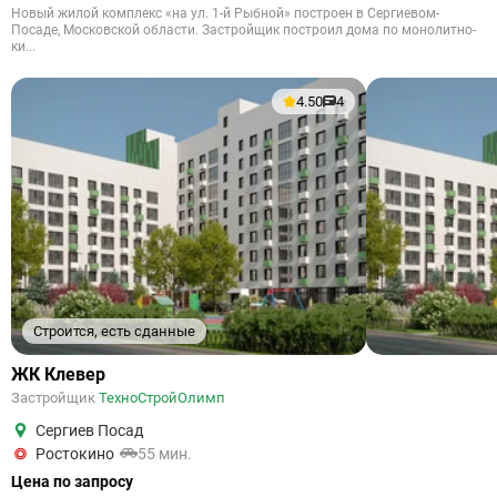
Новый жилой комплекс «на ул. 1-й Рыбной» построен в Сергиевом-
Посаде, Московской области. Застройщик построил дома по монолитно-
ки...
4.50
4
Строится, есть сданные
ЖК Клевер
Застройщик
ТехноСтройОлимп
Сергиев Посад
Ростокино
55 мин.
Цена по запросу