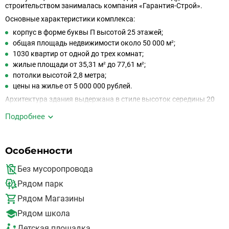
строительством занималась компания «Гарантия-Строй».
Основные характеристики комплекса:
корпус в форме буквы П высотой 25 этажей;
общая площадь недвижимости около 50 000 м²;
1030 квартир от одной до трех комнат;
жилые площади от 35,31 м² до 77,61 м²;
потолки высотой 2,8 метра;
цены на жилье от 5 000 000 рублей.
Архитектура здания выдержана в стиле высоток середины 20
века. Фасад оформлен искусственно выращенным камнем с
гранитной крошкой под названием Grattoni. Дом выполнен в
Подробнее
бежево-персиковых оттенках с темно-коричневыми
элементами.
Инфраструктура района довольно развита. Поблизости
Особенности
расположены школы, детские сады, поликлиники, торговые
комплексы, банки, парикмахерские, развлекательные и
Без мусоропровода
спортивные объекты. Также в пешей доступности расположен
парк, кафе и кинотеатр.
Рядом парк
Расстояние до МКАД составляет 25 километров, доехать можно
Рядом Магазины
по Новорязанскому шоссе. Вблизи домов находится остановка
общественного транспорта. Автобусы курсируют как внутри
Рядом школа
района, так и до Москвы к станциям метро «Выхино» и
«Кузьминки». Также в радиусе 1-2 километров от ЖК
Детская площадка