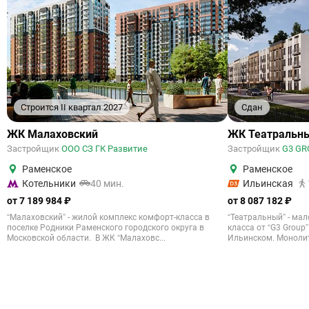
Строится II квартал 2027
Сдан
ЖК Малаховский
ЖК Театральн
Застройщик
ООО СЗ ГК Развитие
Застройщик
G3 GR
Раменское
Раменское
Котельники
40 мин.
Ильинская
от 7 189 984 ₽
от 8 087 182 ₽
“Малаховский” - жилой комплекс комфорт-класса в
“Театральный” - ма
поселке Родники Раменского городского округа в
класса от “G3 Group
Московской области. В ЖК “Малаховс...
Ильинском. Монолит