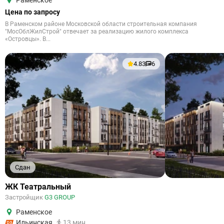
Раменское
Цена по запросу
В Раменском районе Московской области строительная компания
"МосОблЖилСтрой" отвечает за реализацию жилого комплекса
«Островцы». В...
4.83
6
Сдан
ЖК Театральный
Застройщик
G3 GROUP
Раменское
Ильинская
13 мин.