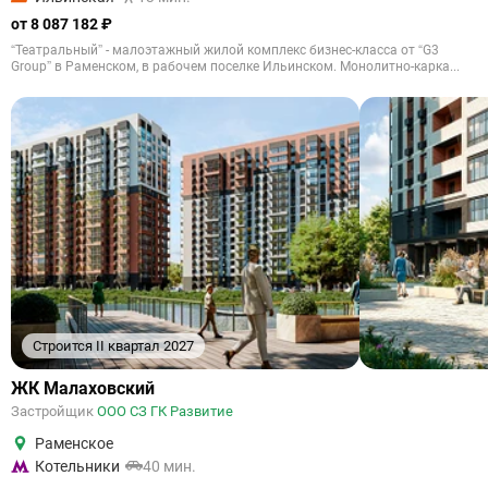
от 8 087 182 ₽
“Театральный” - малоэтажный жилой комплекс бизнес-класса от “G3
Group” в Раменском, в рабочем поселке Ильинском. Монолитно-карка...
Строится II квартал 2027
ЖК Малаховский
Застройщик
ООО СЗ ГК Развитие
Раменское
Котельники
40 мин.