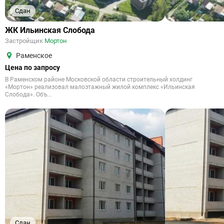
Сдан
ЖК Ильинская Слобода
Застройщик
Мортон
Раменское
Цена по запросу
В Раменском районе Московской области строительный холдинг
«Мортон» реализовал малоэтажный жилой комплекс «Ильинская
Слобода». Объ...
Сдан