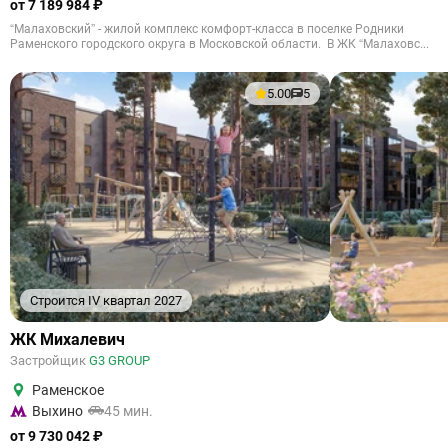
от 7 189 984 ₽
“Малаховский” - жилой комплекс комфорт-класса в поселке Родники
Раменского городского округа в Московской области. В ЖК “Малаховс...
5.00
5
Строится IV квартал 2027
ЖК Михалевич
Застройщик
G3 GROUP
Раменское
Выхино
45 мин.
от 9 730 042 ₽