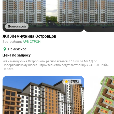
Долгострой
ЖК Жемчужина Островцов
Застройщик
АРВ-СТРОЙ
Раменское
Цена по запросу
ЖК «Жемчужина Островцов» располагается в 14 км от МКАД по
Новорязанскому шоссе. Строительство ведет застройщик «АРВ-СТРОЙ».
Проект...
1.67
3