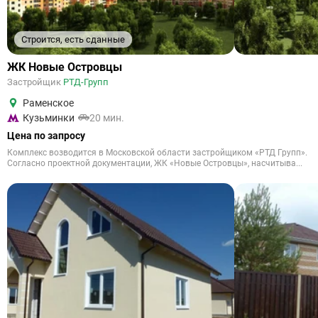
Строится, есть сданные
ЖК Новые Островцы
Застройщик
РТД-Групп
Раменское
Кузьминки
20 мин.
Цена по запросу
Комплекс возводится в Московской области застройщиком «РТД Групп».
Согласно проектной документации, ЖК «Новые Островцы», насчитыва...