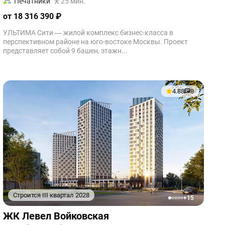
Печатники
25 мин.
от 18 316 390 ₽
УЛЬТИМА Сити — жилой комплекс бизнес-класса в
перспективном районе на юго-востоке Москвы. Проект
представляет собой 9 башен, этажн...
4.88
8
Строится III квартал 2028
+15
1
2
3
4
5
ЖК Левел Войковская