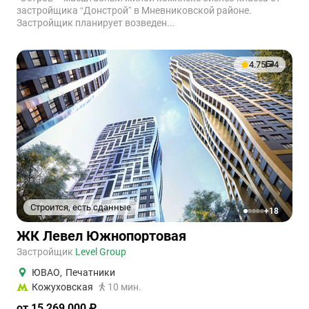
застройщика “Донстрой” в Мневниковской районе.
Застройщик планирует возведен...
4.75
4
Строится, есть сданные
+18
1
2
3
4
5
ЖК Левел Южнопортовая
Застройщик
Level Group
ЮВАО
,
Печатники
Кожуховская
10 мин.
от 15 269 000 ₽