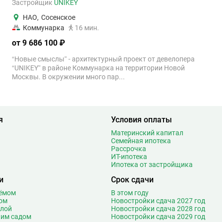
Застройщик
UNIKEY
НАО
,
Сосенское
Коммунарка
16 мин.
от 9 686 100 ₽
“Новые смыслы” - архитектурный проект от девелопера
“UNIKEY” в районе Коммунарка на территории Новой
Москвы. В окружении много пар...
я
Условия оплаты
Материнский капитал
Семейная ипотека
Рассрочка
ИТ-ипотека
Ипотека от застройщика
и
Срок сдачи
оёмом
В этом году
ом
Новостройки сдача 2027 год
олой
Новостройки сдача 2028 год
ким садом
Новостройки сдача 2029 год