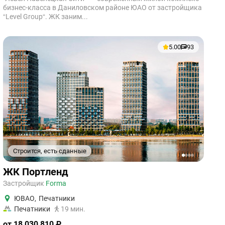
бизнес-класса в Даниловском районе ЮАО от застройщика
“Level Group“. ЖК заним...
5.00
93
Строится, есть сданные
1
2
3
4
ЖК Портленд
Застройщик
Forma
ЮВАО
,
Печатники
Печатники
19 мин.
от 18 030 810 ₽