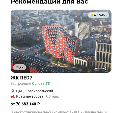
Рекомендации для Вас
4.77
56
Сдан
+2
1
2
3
4
5
ЖК RED7
Застройщик
Основа, ГК
ЦАО
,
Красносельский
Красные ворота
5 мин.
от 70 683 140 ₽
В многофункциональном комплексе «RED7» площадью 52