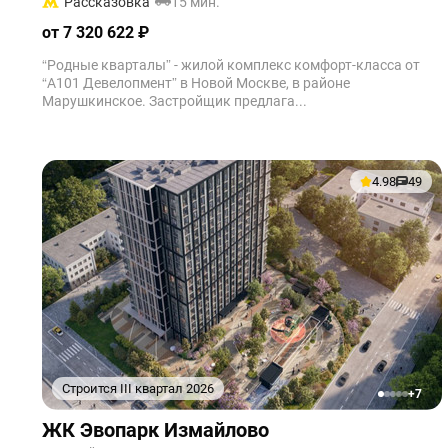
Рассказовка
15 мин.
от 7 320 622 ₽
“Родные кварталы” - жилой комплекс комфорт-класса от
“А101 Девелопмент” в Новой Москве, в районе
Марушкинское. Застройщик предлага...
4.98
49
Строится III квартал 2026
+7
1
2
3
4
5
ЖК Эвопарк Измайлово