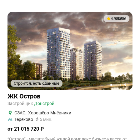
4.98
56
Строится, есть сданные
+19
1
2
3
4
5
ЖК Остров
Застройщик
Донстрой
СЗАО
,
Хорошёво-Мнёвники
Терехово
5 мин.
от 21 015 720 ₽
“Остров” - масштабный жилой комплекс бизнес-класса от