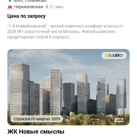
ВАО
,
Гольяново
Черкизовская
31 мин.
Цена по запросу
“1-й Измайловский” - жилой комплекс комфорт-класса от
ДСК №1 в восточной части Москвы. Жилой комплекс
представляет собой 6 корпусо...
5.00
21
Строится IV квартал 2029
1
2
3
4
5
ЖК Новые смыслы