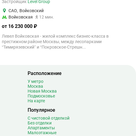
Застройщик
Level Group
САО
,
Войковский
Войковская
12 мин.
от 16 230 000 ₽
Левел Войковская - жилой комплекс бизнес-класса в
престижном районе Москвы, между лесопарками
“Тимирязевский” и “Покровское-Стрешн...
Расположение
У метро
Москва
Новая Москва
Подмосковье
На карте
Популярное
С чистовой отделкой
Без отделки
Апартаменты
Малоэтажные