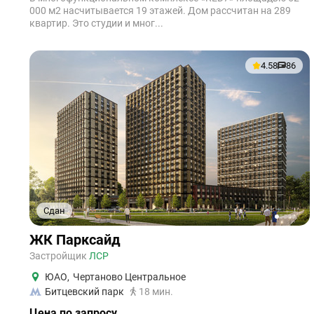
000 м2 насчитывается 19 этажей. Дом рассчитан на 289
квартир. Это студии и мног...
4.58
86
Сдан
1
2
3
4
5
ЖК Парксайд
Застройщик
ЛСР
ЮАО
,
Чертаново Центральное
Битцевский парк
18 мин.
Цена по запросу