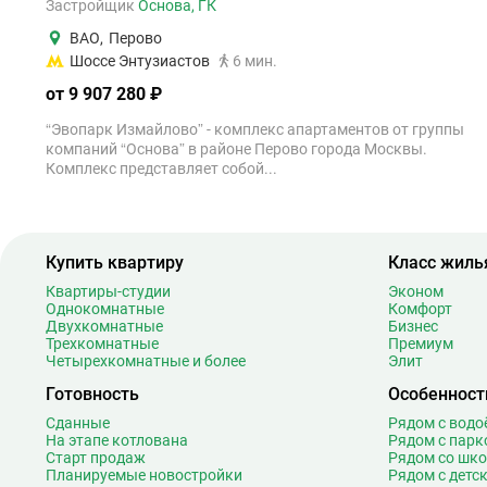
Застройщик
Основа, ГК
ВАО
,
Перово
Шоссе Энтузиастов
6 мин.
от 9 907 280 ₽
“Эвопарк Измайлово” - комплекс апартаментов от группы
компаний “Основа” в районе Перово города Москвы.
Комплекс представляет собой...
Купить квартиру
Класс жиль
Квартиры-студии
Эконом
Однокомнатные
Комфорт
Двухкомнатные
Бизнес
Трехкомнатные
Премиум
Четырехкомнатные и более
Элит
Готовность
Особенност
Сданные
Рядом с вод
На этапе котлована
Рядом с парк
Старт продаж
Рядом со шк
Планируемые новостройки
Рядом с детс