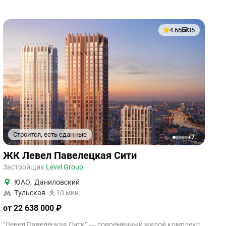
4.66
35
Строится, есть сданные
+7
1
2
3
4
5
ЖК Левел Павелецкая Сити
Застройщик
Level Group
ЮАО
,
Даниловский
Тульская
10 мин.
от 22 638 000 ₽
"Левел Павелецкая Сити” — современный жилой комплекс