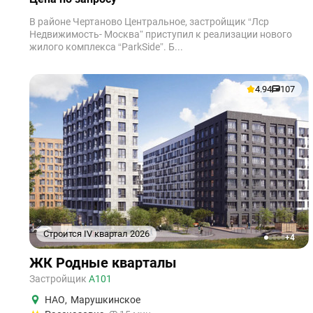
В районе Чертаново Центральное, застройщик “Лср
Недвижимость- Москва” приступил к реализации нового
жилого комплекса “ParkSide”. Б...
4.94
107
Строится IV квартал 2026
+4
1
2
3
4
5
ЖК Родные кварталы
Застройщик
А101
НАО
,
Марушкинское