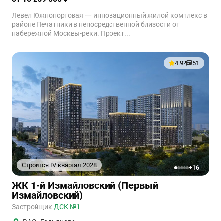
Левел Южнопортовая 一 инновационный жилой комплекс в
районе Печатники в непосредственной близости от
набережной Москвы-реки. Проект...
4.92
51
Строится IV квартал 2028
+16
1
2
3
4
5
ЖК 1-й Измайловский (Первый
Измайловский)
Застройщик
ДСК №1