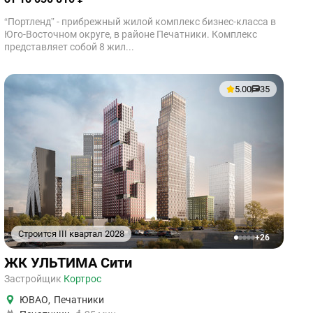
“Портленд” - прибрежный жилой комплекс бизнес-класса в
Юго-Восточном округе, в районе Печатники. Комплекс
представляет собой 8 жил...
5.00
35
Строится III квартал 2028
+26
1
2
3
4
5
ЖК УЛЬТИМА Сити
Застройщик
Кортрос
ЮВАО
,
Печатники