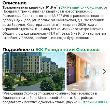
Описание
2
Трехкомнатная квартира, 91.9 м
в
ЖК Резиденции Сколково
от
Продается трехкомнатная квартира в новостройке ЖК
Резиденции Сколково по цене 33 827 896 р, расположенная по
адресу Одинцово, рп Заречье, ул Каштановая, д 1. Застройщик
дома Заречье. Квартира сдается в III квартале 2026 года с
черновой отделкой, в 10 минутах на машине от метро Озерная.
Общая площадь квартиры - 91.9 м². Этаж 6 из 9. ID квартиры на
СтройкиРУ 776358, сообщите его когда будете звонить.
Подробнее о
ЖК Резиденции Сколково
“Резиденции Сколково” - жилой комплекс бизнес-класса в
Одинцовском районе Московской области. Застройщик
предлагает к покупке однокомнатные, двухкомнатные и
Страница ЖК >>
трехкомнатные квартиры свободной планировки, площадь