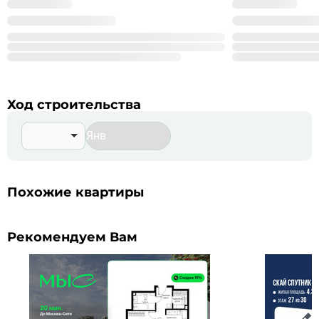
%_YEAR_%
Год основания
99
Сдано корпусов в 9 ЖК
999
Строится корпусов в 99 ЖК
Подробнее о %_NAME_%
Ход строительства
Похожие квартиры
Рекомендуем Вам