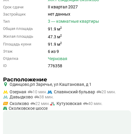
II квартал 2027
Срок сдачи
нет данных
Застройщик
3 — комнатные квартиры
Тип
2
Общая площадь
91.9 м
2
Жилая площадь
47.3 м
2
Площадь кухни
91.9 м
6 из 9
Этаж
Черновая
Отделка
776358
ID
Расположение
Одинцово,
рп Заречье, ул Каштановая, д 1
Озерная
10 мин.
Славянский бульвар
20 мин.
Давыдково
38 мин.
Сколково
22 мин.
Кутузовская
40 мин.
Сколковское шоссе