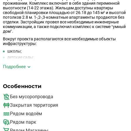
проживании. Комплекс включает в себя здания переменной
высотности (14-22 этажа). Жильцам доступны квартиры
свободной планировки площадью от 26.18 до 145 м² и высотой
потолков 2.8 м. 1-,2-,3-комнатные апартаменты продаются без
отделки. Застройщик провел все необходимые инженерные
коммуникации, а также подключил комплекс к системе “умный
дом”.
Вокруг проекта располагаются все необходимые объекты
инфраструктуры:
школы;
детские сады;
супермаркеты;
Подробнее
бассейн;
стрит-ритейл;
гостевые автостоянки;
Особенности
отдельный подземно-наземный паркинг на 570 машиномест.
В шаговой доступности также есть медицинские центры и ТРЦ.
Без мусоропровода
Экология места благоприятна для жизни, рядом находятся
Закрытая территория
лесные массивы, живописный пруд (приток реки Сетунь),
благоустроенная набережная и маршрут для прогулок.
Рядом водоём
Рядом парк
Всего в 8 километрах от ЖК проходит МКАД, что делает очень
удобной и быстрой дорогу до Москвы — до отдельных округов
Рядом Магазины