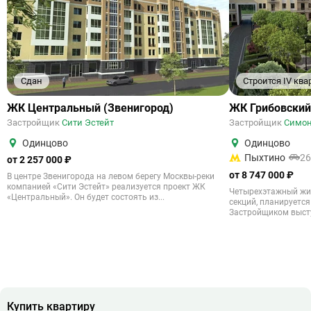
Сдан
Строится IV ква
ЖК Центральный (Звенигород)
ЖК Грибовский
Застройщик
Сити Эстейт
Застройщик
Симон
Одинцово
Одинцово
Пыхтино
26
от 2 257 000 ₽
от 8 747 000 ₽
В центре Звенигорода на левом берегу Москвы-реки
компанией «Сити Эстейт» реализуется проект ЖК
Четырехэтажный жил
«Центральный». Он будет состоять из...
секций, планируется 
Застройщиком высту
Купить квартиру