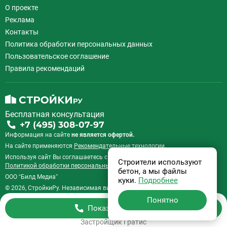
О проекте
Реклама
Контакты
Политика обработки персональных данных
Пользовательское соглашение
Правила рекомендаций
Бесплатная консультация
+7 (495) 308-07-97
Информация на сайте
не является офертой.
На сайте применяются
Рекомендательные технологии
.
Используя сайт Вы соглашаетесь с
Пользовательским соглашением
и
Строители используют
Политикой обработки персональных данных
.
бетон, а мы файлы
ООО “Билд Медиа”
куки.
Подробнее
© 2026, СтройкиРу. Независимая витрина недвижимости России.
Понятно
Показать телефон
Застройщик
Гратис