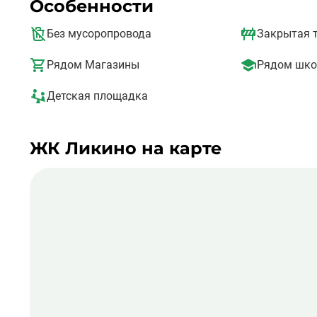
Особенности
ЖК могут пользоваться общественным транспортом: а
Белорусского вокзала курсируют электрички.
Без мусоропровода
Закрытая 
Рядом Магазины
Рядом шко
Детская площадка
ЖК Ликино на карте