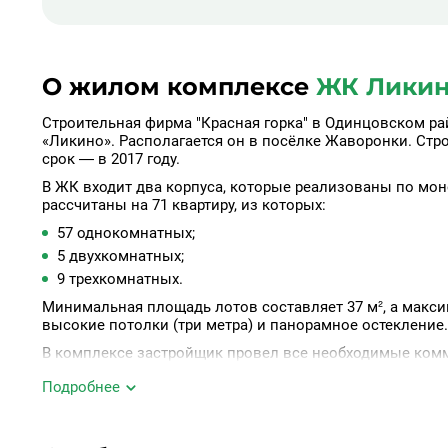
О жилом комплексе
ЖК Лики
Строительная фирма "Красная горка" в Одинцовском р
«Ликино». Располагается он в посёлке Жаворонки. Стро
срок — в 2017 году.
В ЖК входит два корпуса, которые реализованы по мо
рассчитаны на 71 квартиру, из которых:
57 однокомнатных;
5 двухкомнатных;
9 трехкомнатных.
Минимальная площадь лотов составляет 37 м², а макс
высокие потолки (три метра) и панорамное остекление.
В комплексе застройщик провел все необходимые комм
площадки, спортивные корты и открытые автомобильн
Подробнее
В пешей доступности от комплекса находятся все неко
дошкольные образовательные учреждения, стадион и а
Добраться до комплекса от столицы возможно возможн