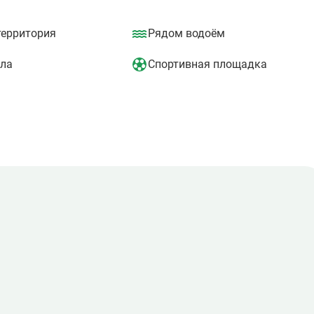
втобусом и маршрутными такси. До платформы "Жаворонки" о
территория
Рядом водоём
ла
Спортивная площадка