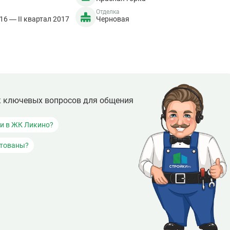
Отделка
016 — II квартал 2017
Черновая
к ключевых вопросов для общения
ки в ЖК Ликино?
итованы?