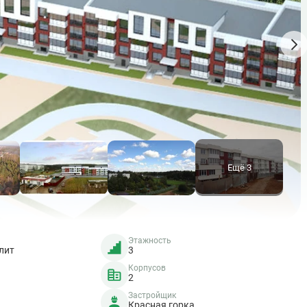
Ещё 3
Этажность
лит
3
Корпусов
2
Застройщик
Красная горка