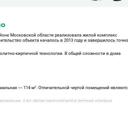
но
айоне Московской области реализовала жилой комплекс
ительство объекта началось в 2013 году и завершилось точно
нолитно-кирпичной технологии. В общей сложности в дома
имальная — 114 м². Отличительной чертой помещений являютс
уникации, а во дворе располагаются детские игровые
ые парковки.
торые объекты социальной инфраструктуры, в том числе школ
мбулатория.
о по Минскому шоссе или платной трассе М1. Также жители