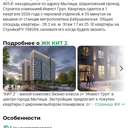
405 ₽, находящаяся по адресу Мытищи, Шараповский проезд.
Строится компанией Инвест Груп. Квартира сдается в 1
квартале 2026 года с черновой отделкой, в 35 минутах на
машине от станции метрополитена Бабушкинская. Общая
площадь квартиры - 28.2 кв. м. Этаж 17 из 25. ID квартиры на
СтройкиРУ 708269, назовите его когда будете звонить.
Подробнее о
ЖК КИТ 2
“КИТ 2” - жилой комплекс бизнес-класса от “Инвест Груп” в
центре города Мытищи. Застройщик предлагает к покупке
квартиры с широким выбором планировок: от эргономичных
Страница ЖК >>
студий до просторных трехкомнатных квартир.
Функциональные классические варианты или евроформат
Особенности
позволят эффективно использовать каждый квадратный метр.
Инфраструктура и благоустройство До станции метро