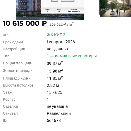
10 615 000 ₽
2
269 622 ₽ / м
ЖК КИТ 2
ЖК
I квартал 2026
Срок сдачи
нет данных
Застройщик
1 — комнатные квартиры
Тип
2
Общая площадь
39.37 м
2
Жилая площадь
13.98 м
2
Площадь кухни
11.85 м
2.82 м
Высота потолков
15 из 25
Этаж
1
Корпус
не указана
Отделка
Раздельный
Санузел
564673
ID