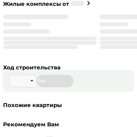
Застройщик
Жилые комплексы от
%_NAME_%
%_YEAR_%
Год основания
99
Сдано корпусов в 9 ЖК
999
Строится корпусов в 99 ЖК
Подробнее о %_NAME_%
Ход строительства
Похожие квартиры
Рекомендуем Вам