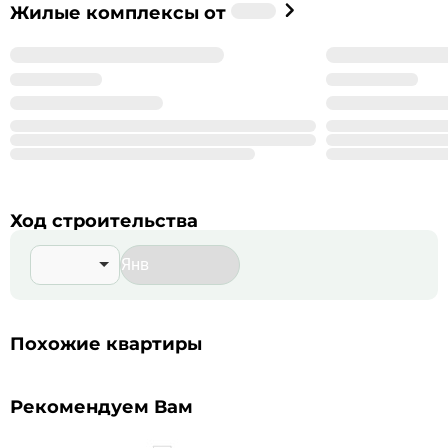
Застройщик
Жилые комплексы от
%_NAME_%
%_YEAR_%
Год основания
99
Сдано корпусов в 9 ЖК
999
Строится корпусов в 99 ЖК
Подробнее о %_NAME_%
Ход строительства
Похожие квартиры
Рекомендуем Вам