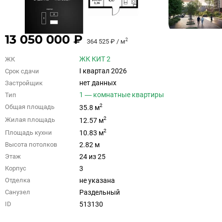
13 050 000 ₽
2
364 525 ₽ / м
ЖК КИТ 2
ЖК
I квартал 2026
Срок сдачи
нет данных
Застройщик
1 — комнатные квартиры
Тип
2
Общая площадь
35.8 м
2
Жилая площадь
12.57 м
2
Площадь кухни
10.83 м
2.82 м
Высота потолков
24 из 25
Этаж
3
Корпус
не указана
Отделка
Раздельный
Санузел
513130
ID