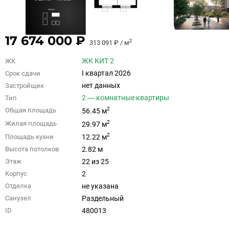
17 674 000 ₽
2
313 091 ₽ / м
ЖК КИТ 2
ЖК
I квартал 2026
Срок сдачи
нет данных
Застройщик
2 — комнатные квартиры
Тип
2
Общая площадь
56.45 м
2
Жилая площадь
29.97 м
2
Площадь кухни
12.22 м
2.82 м
Высота потолков
22 из 25
Этаж
2
Корпус
не указана
Отделка
Раздельный
Санузел
480013
ID