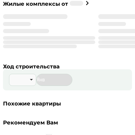
Застройщик
Жилые комплексы от
%_NAME_%
%_YEAR_%
Год основания
99
Сдано корпусов в 9 ЖК
999
Строится корпусов в 99 ЖК
Подробнее о %_NAME_%
Ход строительства
Похожие квартиры
Рекомендуем Вам