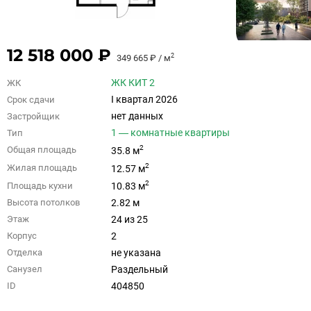
12 518 000 ₽
2
349 665 ₽ / м
ЖК КИТ 2
ЖК
I квартал 2026
Срок сдачи
нет данных
Застройщик
1 — комнатные квартиры
Тип
2
Общая площадь
35.8 м
2
Жилая площадь
12.57 м
2
Площадь кухни
10.83 м
2.82 м
Высота потолков
24 из 25
Этаж
2
Корпус
не указана
Отделка
Раздельный
Санузел
404850
ID