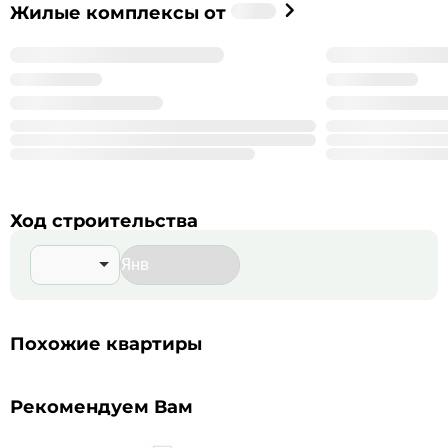
Застройщик
Жилые комплексы от
%_NAME_%
%_YEAR_%
Год основания
99
Сдано корпусов в 9 ЖК
999
Строится корпусов в 99 ЖК
Подробнее о %_NAME_%
Ход строительства
Похожие квартиры
Рекомендуем Вам