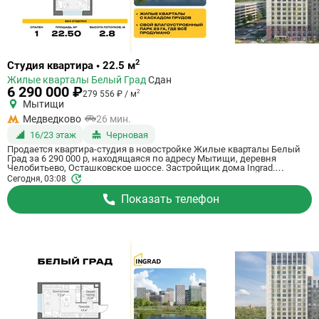
Ссылка
2
Студия квартира • 22.5 м
на
Жилые кварталы Белый Град
Сдан
квартиру
6 290 000 ₽
2
279 556 ₽ / м
Мытищи
Медведково
26 мин.
16/23 этаж
Черновая
Продается квартира-студия в новостройке Жилые кварталы Белый
Град за 6 290 000 р, находящаяся по адресу Мытищи, деревня
Челобитьево, Осташковское шоссе. Застройщик дома Ingrad.
Квартира сдается в III квартале 2026 года с черновой отделкой, в 26
Сегодня, 03:08
минутах на машине от станции метрополитена Медведково. Общая
площадь квартиры - 22.5 м². Этаж 16 из 23. ID квартиры на СтройкиРУ
Показать телефон
759027, назовите его когда будете звонить.