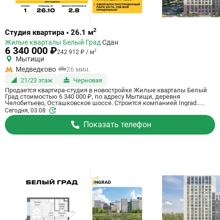
Ссылка
2
Студия квартира • 26.1 м
на
Жилые кварталы Белый Град
Сдан
квартиру
6 340 000 ₽
2
242 912 ₽ / м
Мытищи
Медведково
26 мин.
21/23 этаж
Черновая
Продается квартира-студия в новостройке Жилые кварталы Белый
Град стоимостью 6 340 000 ₽, по адресу Мытищи, деревня
Челобитьево, Осташковское шоссе. Строится компанией Ingrad.
Квартира сдается в 3 квартале 2026 года с черновой отделкой, в 26
Сегодня, 03:08
минутах на машине от станции метро Медведково. Общая площадь
квартиры - 26.1 кв. м. Этаж 21 из 23. ID квартиры на СтройкиРУ
Показать телефон
759087, скажите его когда будете звонить.