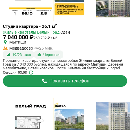
Ссылка
2
Студия квартира • 26.1 м
на
Жилые кварталы Белый Град
Сдан
квартиру
7 040 000 ₽
2
269 732 ₽ / м
Мытищи
Медведково
26 мин.
19/23 этаж
Черновая
Продается квартира-студия в новостройке Жилые кварталы Белый
Град за 7 040 000 рублей, находящаяся по адресу Мытищи, деревня
Челобитьево, Осташковское шоссе. Компания застройщик Ingrad.
Квартира сдается в III квартале 2026 года с черновой отделкой, в 26
Сегодня, 03:08
минутах на машине от станции метрополитена Медведково. Общая
площадь квартиры - 26.1 м². Этаж 19 из 23. ID квартиры на СтройкиРУ
Показать телефон
759080, назовите его когда будете звонить.