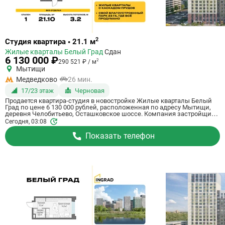
Ссылка
2
Студия квартира • 21.1 м
на
Жилые кварталы Белый Град
Сдан
квартиру
6 130 000 ₽
2
290 521 ₽ / м
Мытищи
Медведково
26 мин.
17/23 этаж
Черновая
Продается квартира-студия в новостройке Жилые кварталы Белый
Град по цене 6 130 000 рублей, расположенная по адресу Мытищи,
деревня Челобитьево, Осташковское шоссе. Компания застройщик
Ingrad. Квартира сдается в III квартале 2026 года с черновой отделкой,
Сегодня, 03:08
в 26 минутах на машине от метро Медведково. Общая площадь
квартиры - 21.1 м². Этаж 17 из 23. ID квартиры на СтройкиРУ 759014,
Показать телефон
сообщите его когда будете звонить.