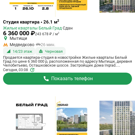
Ссылка
2
Студия квартира • 26.1 м
на
Жилые кварталы Белый Град
Сдан
квартиру
6 360 000 ₽
2
243 678 ₽ / м
Мытищи
Медведково
26 мин.
14/23 этаж
Черновая
Продается квартира-студия в новостройке Жилые кварталы Белый
Град по цене 6 360 000 р, расположенная по адресу Мытищи, деревня
Челобитьево, Осташковское шоссе. Застройщик дома Ingrad.
Квартира сдается в III квартале 2026 года с черновой отделкой, в 26
Сегодня, 03:08
минутах на машине от метро Медведково. Общая площадь квартиры
- 26.1 м². Этаж 14 из 23. ID квартиры на СтройкиРУ 759073, сообщите
Показать телефон
его когда будете звонить.