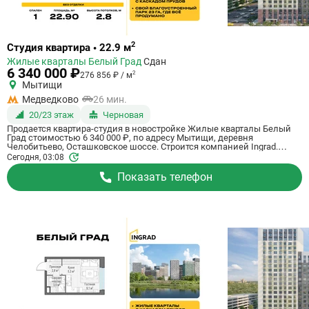
Ссылка
2
Студия квартира • 22.9 м
на
Жилые кварталы Белый Град
Сдан
квартиру
6 340 000 ₽
2
276 856 ₽ / м
Мытищи
Медведково
26 мин.
20/23 этаж
Черновая
Продается квартира-студия в новостройке Жилые кварталы Белый
Град стоимостью 6 340 000 ₽, по адресу Мытищи, деревня
Челобитьево, Осташковское шоссе. Строится компанией Ingrad.
Квартира сдается в 3 квартале 2026 года с черновой отделкой, в 26
Сегодня, 03:08
минутах на машине от станции метро Медведково. Общая площадь
квартиры - 22.9 кв. м. Этаж 20 из 23. ID квартиры на СтройкиРУ
Показать телефон
759078, скажите его когда будете звонить.