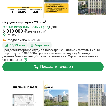
Ссылка
2
Студия квартира • 21.5 м
на
Жилые кварталы Белый Град
Сдан
квартиру
6 310 000 ₽
2
293 488 ₽ / м
Мытищи
Медведково
26 мин.
16/23 этаж
Черновая
Продается квартира-студия в новостройке Жилые кварталы Белый
Град по цене 6 310 000 ₽, расположенная по адресу Мытищи,
деревня Челобитьево, Осташковское шоссе. Строится компанией
Ingrad. Квартира сдается в 3 квартале 2026 года с черновой отделкой,
Сегодня, 03:08
в 26 минутах на машине от метро Медведково. Общая площадь
квартиры - 21.5 кв. м. Этаж 16 из 23. ID квартиры на СтройкиРУ
Показать телефон
759056, сообщите его когда будете звонить.