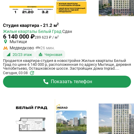
Ссылка
2
Студия квартира • 21.2 м
на
Жилые кварталы Белый Град
Сдан
квартиру
6 140 000 ₽
2
289 623 ₽ / м
Мытищи
Медведково
26 мин.
20/23 этаж
Черновая
Продается квартира-студия в новостройке Жилые кварталы Белый
Град по цене 6 140 000 р, расположенная по адресу Мытищи, деревня
Челобитьево, Осташковское шоссе. Застройщик дома Ingrad.
Квартира сдается в III квартале 2026 года с черновой отделкой, в 26
Сегодня, 03:08
минутах на машине от метро Медведково. Общая площадь квартиры
- 21.2 м². Этаж 20 из 23. ID квартиры на СтройкиРУ 759015, сообщите
Показать телефон
его когда будете звонить.