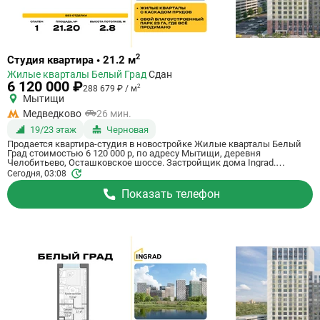
Ссылка
2
Студия квартира • 21.2 м
на
Жилые кварталы Белый Град
Сдан
квартиру
6 120 000 ₽
2
288 679 ₽ / м
Мытищи
Медведково
26 мин.
19/23 этаж
Черновая
Продается квартира-студия в новостройке Жилые кварталы Белый
Град стоимостью 6 120 000 р, по адресу Мытищи, деревня
Челобитьево, Осташковское шоссе. Застройщик дома Ingrad.
Квартира сдается в III квартале 2026 года с черновой отделкой, в 26
Сегодня, 03:08
минутах на машине от станции метро Медведково. Общая площадь
квартиры - 21.2 м². Этаж 19 из 23. ID квартиры на СтройкиРУ 759011,
Показать телефон
скажите его когда будете звонить.