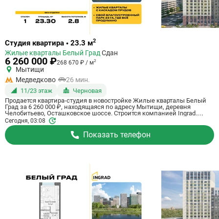
Ссылка
2
Студия квартира • 23.3 м
на
Жилые кварталы Белый Град
Сдан
квартиру
6 260 000 ₽
2
268 670 ₽ / м
Мытищи
Медведково
26 мин.
11/23 этаж
Черновая
Продается квартира-студия в новостройке Жилые кварталы Белый
Град за 6 260 000 ₽, находящаяся по адресу Мытищи, деревня
Челобитьево, Осташковское шоссе. Строится компанией Ingrad.
Квартира сдается в 3 квартале 2026 года с черновой отделкой, в 26
Сегодня, 03:08
минутах на машине от станции метрополитена Медведково. Общая
площадь квартиры - 23.3 кв. м. Этаж 11 из 23. ID квартиры на
Показать телефон
СтройкиРУ 759047, назовите его когда будете звонить.