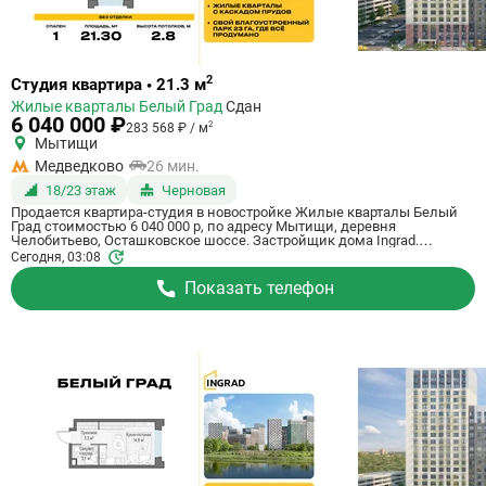
Ссылка
2
Студия квартира • 21.3 м
на
Жилые кварталы Белый Град
Сдан
квартиру
6 040 000 ₽
2
283 568 ₽ / м
Мытищи
Медведково
26 мин.
18/23 этаж
Черновая
Продается квартира-студия в новостройке Жилые кварталы Белый
Град стоимостью 6 040 000 р, по адресу Мытищи, деревня
Челобитьево, Осташковское шоссе. Застройщик дома Ingrad.
Квартира сдается в III квартале 2026 года с черновой отделкой, в 26
Сегодня, 03:08
минутах на машине от станции метро Медведково. Общая площадь
квартиры - 21.3 м². Этаж 18 из 23. ID квартиры на СтройкиРУ 759030,
Показать телефон
скажите его когда будете звонить.