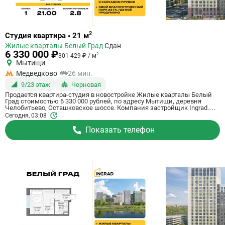
Ссылка
2
Студия квартира • 21 м
на
Жилые кварталы Белый Град
Сдан
квартиру
6 330 000 ₽
2
301 429 ₽ / м
Мытищи
Медведково
26 мин.
9/23 этаж
Черновая
Продается квартира-студия в новостройке Жилые кварталы Белый
Град стоимостью 6 330 000 рублей, по адресу Мытищи, деревня
Челобитьево, Осташковское шоссе. Компания застройщик Ingrad.
Квартира сдается в III квартале 2026 года с черновой отделкой, в 26
Сегодня, 03:08
минутах на машине от станции метро Медведково. Общая площадь
квартиры - 21 м². Этаж 9 из 23. ID квартиры на СтройкиРУ 759039,
Показать телефон
скажите его когда будете звонить.