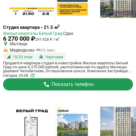
Ссылка
2
Студия квартира • 21.5 м
на
Жилые кварталы Белый Град
Сдан
квартиру
6 270 000 ₽
2
291 628 ₽ / м
Мытищи
Медведково
26 мин.
15/23 этаж
Черновая
Продается квартира-студия в новостройке Жилые кварталы Белый
Град по цене 6 270 000 рублей, расположенная по адресу Мытищи,
деревня Челобитьево, Осташковское шоссе. Компания застройщик
Ingrad. Квартира сдается в III квартале 2026 года с черновой отделкой,
Сегодня, 03:08
в 26 минутах на машине от метро Медведково. Общая площадь
квартиры - 21.5 м². Этаж 15 из 23. ID квартиры на СтройкиРУ 759051,
Показать телефон
сообщите его когда будете звонить.