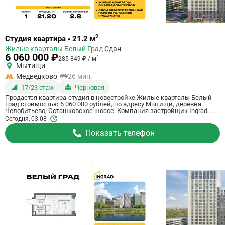
Ссылка
2
Студия квартира • 21.2 м
на
Жилые кварталы Белый Град
Сдан
квартиру
6 060 000 ₽
2
285 849 ₽ / м
Мытищи
Медведково
26 мин.
17/23 этаж
Черновая
Продается квартира-студия в новостройке Жилые кварталы Белый
Град стоимостью 6 060 000 рублей, по адресу Мытищи, деревня
Челобитьево, Осташковское шоссе. Компания застройщик Ingrad.
Квартира сдается в III квартале 2026 года с черновой отделкой, в 26
Сегодня, 03:08
минутах на машине от станции метро Медведково. Общая площадь
квартиры - 21.2 м². Этаж 17 из 23. ID квартиры на СтройкиРУ 759007,
Показать телефон
скажите его когда будете звонить.