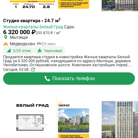
Ссылка
2
Студия квартира • 24.7 м
на
Жилые кварталы Белый Град
Сдан
квартиру
6 320 000 ₽
2
255 870 ₽ / м
Мытищи
Медведково
26 мин.
2/23 этаж
Черновая
Продается квартира-студия в новостройке Жилые кварталы Белый
Град за 6 320 000 рублей, находящаяся по адресу Мытищи, деревня
Челобитьево, Осташковское шоссе. Компания застройщик Ingrad.
Квартира сдается в III квартале 2026 года с черновой отделкой, в 26
Сегодня, 03:08
минутах на машине от станции метрополитена Медведково. Общая
площадь квартиры - 24.7 м². Этаж 2 из 23. ID квартиры на СтройкиРУ
Показать телефон
759054, назовите его когда будете звонить.