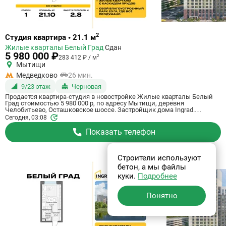
Ссылка
2
Студия квартира • 21.1 м
на
Жилые кварталы Белый Град
Сдан
квартиру
5 980 000 ₽
2
283 412 ₽ / м
Мытищи
Медведково
26 мин.
9/23 этаж
Черновая
Продается квартира-студия в новостройке Жилые кварталы Белый
Град стоимостью 5 980 000 р, по адресу Мытищи, деревня
Челобитьево, Осташковское шоссе. Застройщик дома Ingrad.
Квартира сдается в III квартале 2026 года с черновой отделкой, в 26
Сегодня, 03:08
минутах на машине от станции метро Медведково. Общая площадь
квартиры - 21.1 м². Этаж 9 из 23. ID квартиры на СтройкиРУ 759002,
Показать телефон
скажите его когда будете звонить.
Строители используют
бетон, а мы файлы
куки.
Подробнее
Понятно