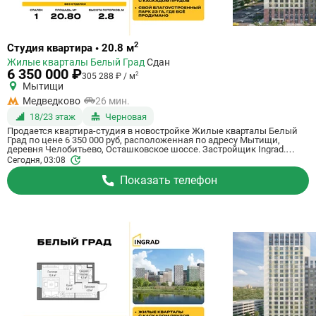
Ссылка
2
Студия квартира • 20.8 м
на
Жилые кварталы Белый Град
Сдан
квартиру
6 350 000 ₽
2
305 288 ₽ / м
Мытищи
Медведково
26 мин.
18/23 этаж
Черновая
Продается квартира-студия в новостройке Жилые кварталы Белый
Град по цене 6 350 000 руб, расположенная по адресу Мытищи,
деревня Челобитьево, Осташковское шоссе. Застройщик Ingrad.
Квартира сдается в 3 квартале 2026 года с черновой отделкой, в 26
Сегодня, 03:08
минутах на машине от метро Медведково. Общая площадь квартиры
- 20.8 кв. м. Этаж 18 из 23. ID квартиры на СтройкиРУ 759061,
Показать телефон
сообщите его когда будете звонить.