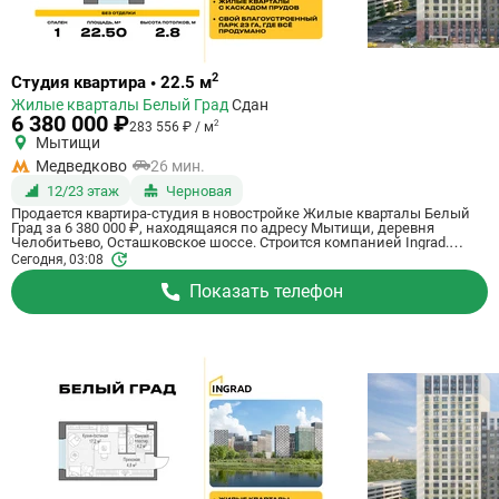
Ссылка
2
Студия квартира • 22.5 м
на
Жилые кварталы Белый Град
Сдан
квартиру
6 380 000 ₽
2
283 556 ₽ / м
Мытищи
Медведково
26 мин.
12/23 этаж
Черновая
Продается квартира-студия в новостройке Жилые кварталы Белый
Град за 6 380 000 ₽, находящаяся по адресу Мытищи, деревня
Челобитьево, Осташковское шоссе. Строится компанией Ingrad.
Квартира сдается в 3 квартале 2026 года с черновой отделкой, в 26
Сегодня, 03:08
минутах на машине от станции метрополитена Медведково. Общая
площадь квартиры - 22.5 кв. м. Этаж 12 из 23. ID квартиры на
Показать телефон
СтройкиРУ 759033, назовите его когда будете звонить.