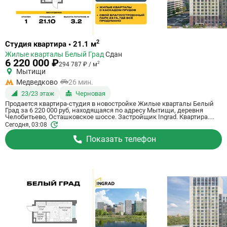
Ссылка
2
Студия квартира • 21.1 м
на
Жилые кварталы Белый Град
Сдан
квартиру
6 220 000 ₽
2
294 787 ₽ / м
Мытищи
Медведково
26 мин.
23/23 этаж
Черновая
Продается квартира-студия в новостройке Жилые кварталы Белый
Град за 6 220 000 руб, находящаяся по адресу Мытищи, деревня
Челобитьево, Осташковское шоссе. Застройщик Ingrad. Квартира
сдается в 3 квартале 2026 года с черновой отделкой, в 26 минутах на
Сегодня, 03:08
машине от станции метрополитена Медведково. Общая площадь
квартиры - 21.1 кв. м. Этаж 23 из 23. ID квартиры на СтройкиРУ
Показать телефон
759020, назовите его когда будете звонить.