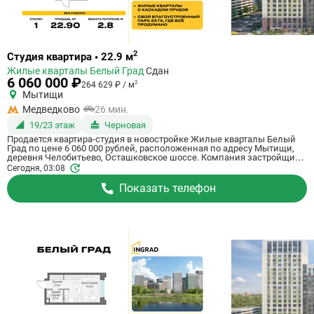
Ссылка
2
Студия квартира • 22.9 м
на
Жилые кварталы Белый Град
Сдан
квартиру
6 060 000 ₽
2
264 629 ₽ / м
Мытищи
Медведково
26 мин.
19/23 этаж
Черновая
Продается квартира-студия в новостройке Жилые кварталы Белый
Град по цене 6 060 000 рублей, расположенная по адресу Мытищи,
деревня Челобитьево, Осташковское шоссе. Компания застройщик
Ingrad. Квартира сдается в III квартале 2026 года с черновой отделкой,
Сегодня, 03:08
в 26 минутах на машине от метро Медведково. Общая площадь
квартиры - 22.9 м². Этаж 19 из 23. ID квартиры на СтройкиРУ 759043,
Показать телефон
сообщите его когда будете звонить.