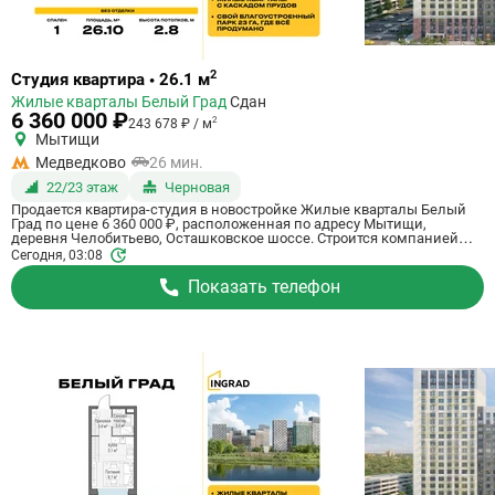
Ссылка
2
Студия квартира • 26.1 м
на
Жилые кварталы Белый Град
Сдан
квартиру
6 360 000 ₽
2
243 678 ₽ / м
Мытищи
Медведково
26 мин.
22/23 этаж
Черновая
Продается квартира-студия в новостройке Жилые кварталы Белый
Град по цене 6 360 000 ₽, расположенная по адресу Мытищи,
деревня Челобитьево, Осташковское шоссе. Строится компанией
Ingrad. Квартира сдается в 3 квартале 2026 года с черновой отделкой,
Сегодня, 03:08
в 26 минутах на машине от метро Медведково. Общая площадь
квартиры - 26.1 кв. м. Этаж 22 из 23. ID квартиры на СтройкиРУ
Показать телефон
759092, сообщите его когда будете звонить.