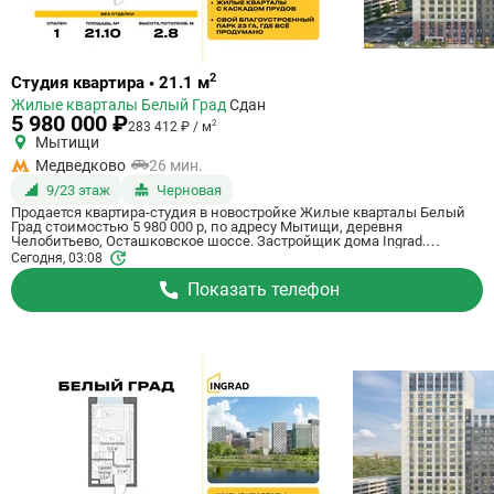
Ссылка
2
Студия квартира • 21.1 м
на
Жилые кварталы Белый Град
Сдан
квартиру
5 980 000 ₽
2
283 412 ₽ / м
Мытищи
Медведково
26 мин.
9/23 этаж
Черновая
Продается квартира-студия в новостройке Жилые кварталы Белый
Град стоимостью 5 980 000 р, по адресу Мытищи, деревня
Челобитьево, Осташковское шоссе. Застройщик дома Ingrad.
Квартира сдается в III квартале 2026 года с черновой отделкой, в 26
Сегодня, 03:08
минутах на машине от станции метро Медведково. Общая площадь
квартиры - 21.1 м². Этаж 9 из 23. ID квартиры на СтройкиРУ 759002,
Показать телефон
скажите его когда будете звонить.