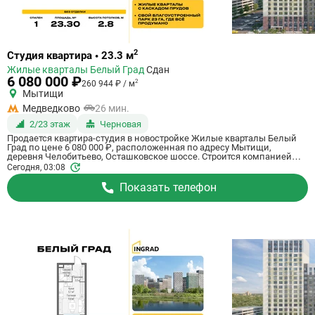
Ссылка
2
Студия квартира • 23.3 м
на
Жилые кварталы Белый Град
Сдан
квартиру
6 080 000 ₽
2
260 944 ₽ / м
Мытищи
Медведково
26 мин.
2/23 этаж
Черновая
Продается квартира-студия в новостройке Жилые кварталы Белый
Град по цене 6 080 000 ₽, расположенная по адресу Мытищи,
деревня Челобитьево, Осташковское шоссе. Строится компанией
Ingrad. Квартира сдается в 3 квартале 2026 года с черновой отделкой,
Сегодня, 03:08
в 26 минутах на машине от метро Медведково. Общая площадь
квартиры - 23.3 кв. м. Этаж 2 из 23. ID квартиры на СтройкиРУ 759032,
Показать телефон
сообщите его когда будете звонить.