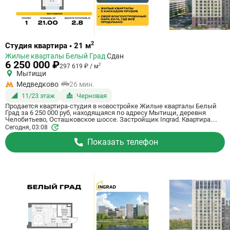
Ссылка
2
Студия квартира • 21 м
на
Жилые кварталы Белый Град
Сдан
квартиру
6 250 000 ₽
2
297 619 ₽ / м
Мытищи
Медведково
26 мин.
11/23 этаж
Черновая
Продается квартира-студия в новостройке Жилые кварталы Белый
Град за 6 250 000 руб, находящаяся по адресу Мытищи, деревня
Челобитьево, Осташковское шоссе. Застройщик Ingrad. Квартира
сдается в 3 квартале 2026 года с черновой отделкой, в 26 минутах на
Сегодня, 03:08
машине от станции метрополитена Медведково. Общая площадь
квартиры - 21 кв. м. Этаж 11 из 23. ID квартиры на СтройкиРУ 759046,
Показать телефон
назовите его когда будете звонить.