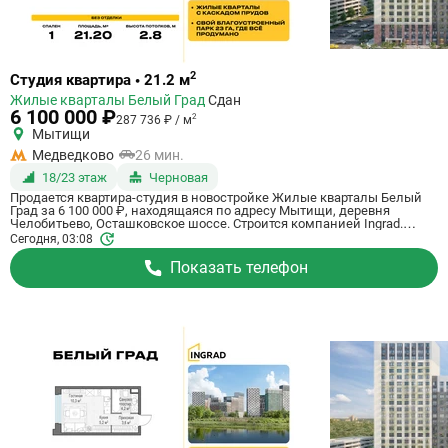
Ссылка
2
Студия квартира • 21.2 м
на
Жилые кварталы Белый Град
Сдан
квартиру
6 100 000 ₽
2
287 736 ₽ / м
Мытищи
Медведково
26 мин.
18/23 этаж
Черновая
Продается квартира-студия в новостройке Жилые кварталы Белый
Град за 6 100 000 ₽, находящаяся по адресу Мытищи, деревня
Челобитьево, Осташковское шоссе. Строится компанией Ingrad.
Квартира сдается в 3 квартале 2026 года с черновой отделкой, в 26
Сегодня, 03:08
минутах на машине от станции метрополитена Медведково. Общая
площадь квартиры - 21.2 кв. м. Этаж 18 из 23. ID квартиры на
Показать телефон
СтройкиРУ 759008, назовите его когда будете звонить.