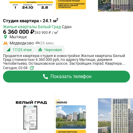
Ссылка
2
Студия квартира • 24.1 м
на
Жилые кварталы Белый Град
Сдан
квартиру
6 360 000 ₽
2
263 900 ₽ / м
Мытищи
Медведково
26 мин.
17/23 этаж
Черновая
Продается квартира-студия в новостройке Жилые кварталы Белый
Град стоимостью 6 360 000 руб, по адресу Мытищи, деревня
Челобитьево, Осташковское шоссе. Застройщик Ingrad. Квартира
сдается в 3 квартале 2026 года с черновой отделкой, в 26 минутах на
Сегодня, 03:08
машине от станции метро Медведково. Общая площадь квартиры -
24.1 кв. м. Этаж 17 из 23. ID квартиры на СтройкиРУ 759071, скажите
Показать телефон
его когда будете звонить.