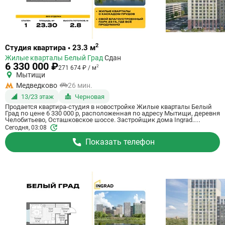
Ссылка
2
Студия квартира • 23.3 м
на
Жилые кварталы Белый Град
Сдан
квартиру
6 330 000 ₽
2
271 674 ₽ / м
Мытищи
Медведково
26 мин.
13/23 этаж
Черновая
Продается квартира-студия в новостройке Жилые кварталы Белый
Град по цене 6 330 000 р, расположенная по адресу Мытищи, деревня
Челобитьево, Осташковское шоссе. Застройщик дома Ingrad.
Квартира сдается в III квартале 2026 года с черновой отделкой, в 26
Сегодня, 03:08
минутах на машине от метро Медведково. Общая площадь квартиры
- 23.3 м². Этаж 13 из 23. ID квартиры на СтройкиРУ 759059, сообщите
Показать телефон
его когда будете звонить.