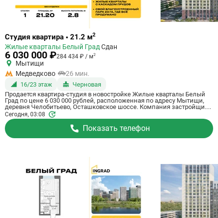
Ссылка
2
Студия квартира • 21.2 м
на
Жилые кварталы Белый Град
Сдан
квартиру
6 030 000 ₽
2
284 434 ₽ / м
Мытищи
Медведково
26 мин.
16/23 этаж
Черновая
Продается квартира-студия в новостройке Жилые кварталы Белый
Град по цене 6 030 000 рублей, расположенная по адресу Мытищи,
деревня Челобитьево, Осташковское шоссе. Компания застройщик
Ingrad. Квартира сдается в III квартале 2026 года с черновой отделкой,
Сегодня, 03:08
в 26 минутах на машине от метро Медведково. Общая площадь
квартиры - 21.2 м². Этаж 16 из 23. ID квартиры на СтройкиРУ 759006,
Показать телефон
сообщите его когда будете звонить.