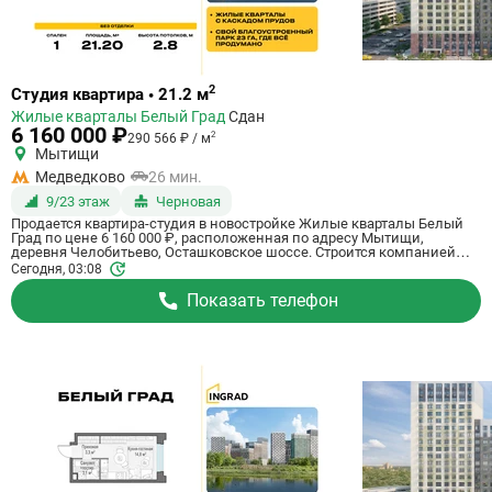
Ссылка
2
Студия квартира • 21.2 м
на
Жилые кварталы Белый Град
Сдан
квартиру
6 160 000 ₽
2
290 566 ₽ / м
Мытищи
Медведково
26 мин.
9/23 этаж
Черновая
Продается квартира-студия в новостройке Жилые кварталы Белый
Град по цене 6 160 000 ₽, расположенная по адресу Мытищи,
деревня Челобитьево, Осташковское шоссе. Строится компанией
Ingrad. Квартира сдается в 3 квартале 2026 года с черновой отделкой,
Сегодня, 03:08
в 26 минутах на машине от метро Медведково. Общая площадь
квартиры - 21.2 кв. м. Этаж 9 из 23. ID квартиры на СтройкиРУ 759016,
Показать телефон
сообщите его когда будете звонить.