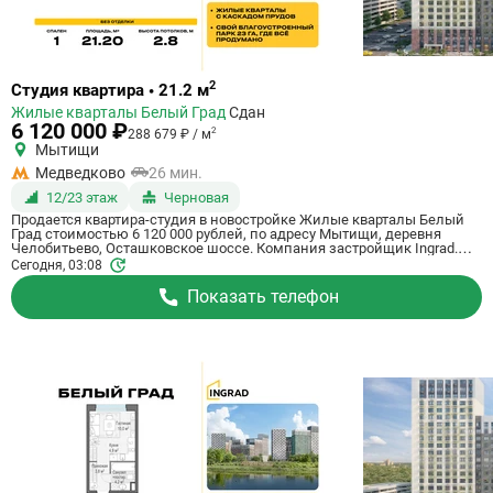
Ссылка
2
Студия квартира • 21.2 м
на
Жилые кварталы Белый Град
Сдан
квартиру
6 120 000 ₽
2
288 679 ₽ / м
Мытищи
Медведково
26 мин.
12/23 этаж
Черновая
Продается квартира-студия в новостройке Жилые кварталы Белый
Град стоимостью 6 120 000 рублей, по адресу Мытищи, деревня
Челобитьево, Осташковское шоссе. Компания застройщик Ingrad.
Квартира сдается в III квартале 2026 года с черновой отделкой, в 26
Сегодня, 03:08
минутах на машине от станции метро Медведково. Общая площадь
квартиры - 21.2 м². Этаж 12 из 23. ID квартиры на СтройкиРУ 759010,
Показать телефон
скажите его когда будете звонить.