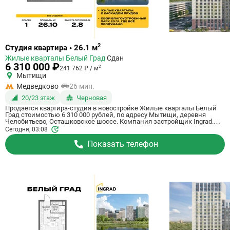
Ссылка
2
Студия квартира • 26.1 м
на
Жилые кварталы Белый Град
Сдан
квартиру
6 310 000 ₽
2
241 762 ₽ / м
Мытищи
Медведково
26 мин.
20/23 этаж
Черновая
Продается квартира-студия в новостройке Жилые кварталы Белый
Град стоимостью 6 310 000 рублей, по адресу Мытищи, деревня
Челобитьево, Осташковское шоссе. Компания застройщик Ingrad.
Квартира сдается в III квартале 2026 года с черновой отделкой, в 26
Сегодня, 03:08
минутах на машине от станции метро Медведково. Общая площадь
квартиры - 26.1 м². Этаж 20 из 23. ID квартиры на СтройкиРУ 759083,
Показать телефон
скажите его когда будете звонить.