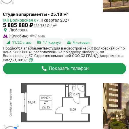
Ссылка
2
Студия апартаменты • 25.18 м
на
ЖК Волковская 67
III квартал 2027
квартиру
5 885 880 ₽
2
233 752 ₽ / м
Люберцы
Жулебино
7 мин.
11/22 этаж
1.1 корпус
Чистовая
Продаются апартаменты-студия в новостройке ЖК Волковская 67 по
цене 5 885 880 ₽, расположенные по адресу Люберцы, ул
Волковская, д 67. Строится компанией ООО СЗ ГРАНД. Апартаменты
сдаются в 3 квартале 2027 года с чистовой отделкой, в 20 минутах на
Сегодня, 00:37
машине от метро Некрасовка. Общая площадь апартаментов - 25.18
кв. м. Этаж 11 из 21. ID апартаментов на СтройкиРУ 725076, сообщите
Показать телефон
его когда будете звонить.