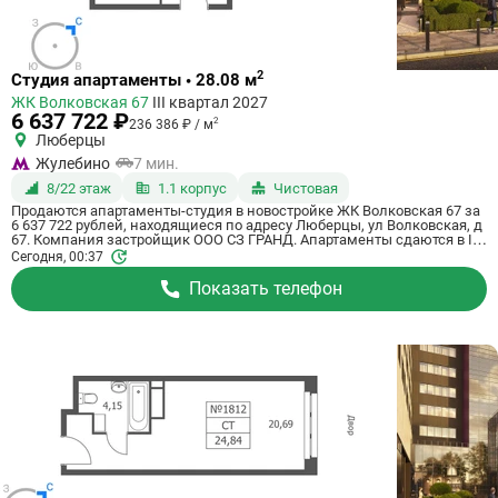
Ссылка
2
Студия апартаменты • 28.08 м
на
ЖК Волковская 67
III квартал 2027
квартиру
6 637 722 ₽
2
236 386 ₽ / м
Люберцы
Жулебино
7 мин.
8/22 этаж
1.1 корпус
Чистовая
Продаются апартаменты-студия в новостройке ЖК Волковская 67 за
6 637 722 рублей, находящиеся по адресу Люберцы, ул Волковская, д
67. Компания застройщик ООО СЗ ГРАНД. Апартаменты сдаются в III
квартале 2027 года с чистовой отделкой, в 20 минутах на машине от
Сегодня, 00:37
станции метрополитена Некрасовка. Общая площадь апартаментов -
28.08 м². Этаж 8 из 21. ID апартаментов на СтройкиРУ 725114,
Показать телефон
назовите его когда будете звонить.