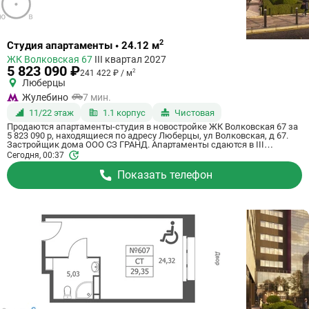
Ссылка
2
Студия апартаменты • 24.12 м
на
ЖК Волковская 67
III квартал 2027
квартиру
5 823 090 ₽
2
241 422 ₽ / м
Люберцы
Жулебино
7 мин.
11/22 этаж
1.1 корпус
Чистовая
Продаются апартаменты-студия в новостройке ЖК Волковская 67 за
5 823 090 р, находящиеся по адресу Люберцы, ул Волковская, д 67.
Застройщик дома ООО СЗ ГРАНД. Апартаменты сдаются в III
квартале 2027 года с чистовой отделкой, в 20 минутах на машине от
Сегодня, 00:37
станции метрополитена Некрасовка. Общая площадь апартаментов -
24.12 м². Этаж 11 из 21. ID апартаментов на СтройкиРУ 725070,
Показать телефон
назовите его когда будете звонить.