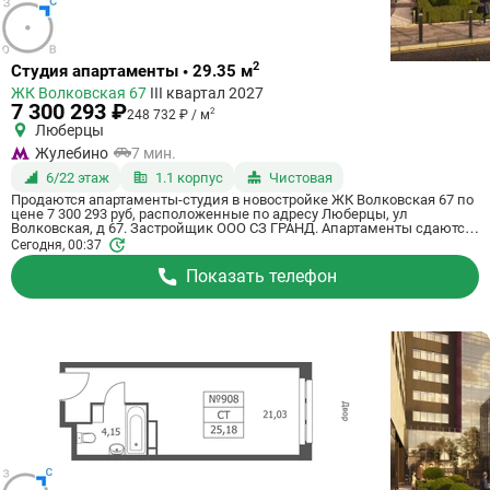
Ссылка
2
Студия апартаменты • 29.35 м
на
ЖК Волковская 67
III квартал 2027
квартиру
7 300 293 ₽
2
248 732 ₽ / м
Люберцы
Жулебино
7 мин.
6/22 этаж
1.1 корпус
Чистовая
Продаются апартаменты-студия в новостройке ЖК Волковская 67 по
цене 7 300 293 руб, расположенные по адресу Люберцы, ул
Волковская, д 67. Застройщик ООО СЗ ГРАНД. Апартаменты сдаются
в 3 квартале 2027 года с чистовой отделкой, в 20 минутах на машине
Сегодня, 00:37
от метро Некрасовка. Общая площадь апартаментов - 29.35 кв. м.
Этаж 6 из 21. ID апартаментов на СтройкиРУ 725203, сообщите его
Показать телефон
когда будете звонить.