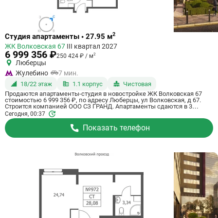
Ссылка
2
Студия апартаменты • 27.95 м
на
ЖК Волковская 67
III квартал 2027
квартиру
6 999 356 ₽
2
250 424 ₽ / м
Люберцы
Жулебино
7 мин.
18/22 этаж
1.1 корпус
Чистовая
Продаются апартаменты-студия в новостройке ЖК Волковская 67
стоимостью 6 999 356 ₽, по адресу Люберцы, ул Волковская, д 67.
Строится компанией ООО СЗ ГРАНД. Апартаменты сдаются в 3
квартале 2027 года с чистовой отделкой, в 20 минутах на машине от
Сегодня, 00:37
станции метро Некрасовка. Общая площадь апартаментов - 27.95 кв.
м. Этаж 18 из 21. ID апартаментов на СтройкиРУ 725117, скажите его
Показать телефон
когда будете звонить.