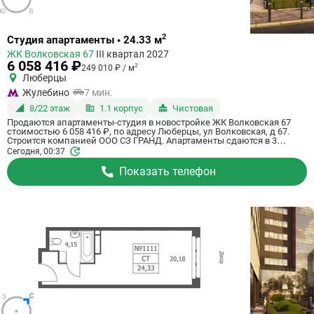
Ссылка
2
Студия апартаменты • 24.33 м
на
ЖК Волковская 67
III квартал 2027
квартиру
6 058 416 ₽
2
249 010 ₽ / м
Люберцы
Жулебино
7 мин.
8/22 этаж
1.1 корпус
Чистовая
Продаются апартаменты-студия в новостройке ЖК Волковская 67
стоимостью 6 058 416 ₽, по адресу Люберцы, ул Волковская, д 67.
Строится компанией ООО СЗ ГРАНД. Апартаменты сдаются в 3
квартале 2027 года с чистовой отделкой, в 20 минутах на машине от
Сегодня, 00:37
станции метро Некрасовка. Общая площадь апартаментов - 24.33 кв.
м. Этаж 8 из 21. ID апартаментов на СтройкиРУ 725051, скажите его
Показать телефон
когда будете звонить.