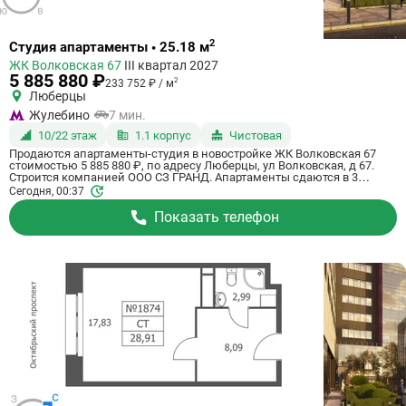
Ссылка
2
Студия апартаменты • 25.18 м
на
ЖК Волковская 67
III квартал 2027
квартиру
5 885 880 ₽
2
233 752 ₽ / м
Люберцы
Жулебино
7 мин.
10/22 этаж
1.1 корпус
Чистовая
Продаются апартаменты-студия в новостройке ЖК Волковская 67
стоимостью 5 885 880 ₽, по адресу Люберцы, ул Волковская, д 67.
Строится компанией ООО СЗ ГРАНД. Апартаменты сдаются в 3
квартале 2027 года с чистовой отделкой, в 20 минутах на машине от
Сегодня, 00:37
станции метро Некрасовка. Общая площадь апартаментов - 25.18 кв.
м. Этаж 10 из 21. ID апартаментов на СтройкиРУ 725077, скажите его
Показать телефон
когда будете звонить.