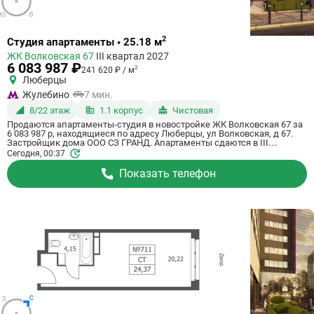
Ссылка
2
Студия апартаменты • 25.18 м
на
ЖК Волковская 67
III квартал 2027
квартиру
6 083 987 ₽
2
241 620 ₽ / м
Люберцы
Жулебино
7 мин.
8/22 этаж
1.1 корпус
Чистовая
Продаются апартаменты-студия в новостройке ЖК Волковская 67 за
6 083 987 р, находящиеся по адресу Люберцы, ул Волковская, д 67.
Застройщик дома ООО СЗ ГРАНД. Апартаменты сдаются в III
квартале 2027 года с чистовой отделкой, в 20 минутах на машине от
Сегодня, 00:37
станции метрополитена Некрасовка. Общая площадь апартаментов -
25.18 м². Этаж 8 из 21. ID апартаментов на СтройкиРУ 725056,
Показать телефон
назовите его когда будете звонить.