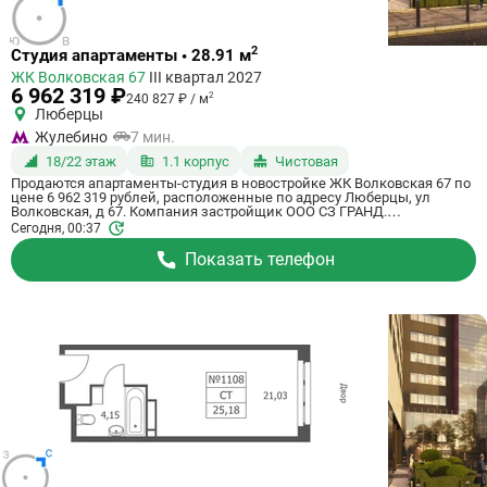
Ссылка
2
Студия апартаменты • 28.91 м
на
ЖК Волковская 67
III квартал 2027
квартиру
6 962 319 ₽
2
240 827 ₽ / м
Люберцы
Жулебино
7 мин.
18/22 этаж
1.1 корпус
Чистовая
Продаются апартаменты-студия в новостройке ЖК Волковская 67 по
цене 6 962 319 рублей, расположенные по адресу Люберцы, ул
Волковская, д 67. Компания застройщик ООО СЗ ГРАНД.
Апартаменты сдаются в III квартале 2027 года с чистовой отделкой, в
Сегодня, 00:37
20 минутах на машине от метро Некрасовка. Общая площадь
апартаментов - 28.91 м². Этаж 18 из 21. ID апартаментов на
Показать телефон
СтройкиРУ 725144, сообщите его когда будете звонить.