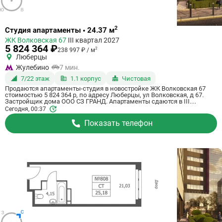
Ссылка
2
Студия апартаменты • 24.37 м
на
ЖК Волковская 67
III квартал 2027
квартиру
5 824 364 ₽
2
238 997 ₽ / м
Люберцы
Жулебино
7 мин.
7/22 этаж
1.1 корпус
Чистовая
Продаются апартаменты-студия в новостройке ЖК Волковская 67
стоимостью 5 824 364 р, по адресу Люберцы, ул Волковская, д 67.
Застройщик дома ООО СЗ ГРАНД. Апартаменты сдаются в III
квартале 2027 года с чистовой отделкой, в 20 минутах на машине от
Сегодня, 00:37
станции метро Некрасовка. Общая площадь апартаментов - 24.37 м².
Этаж 7 из 21. ID апартаментов на СтройкиРУ 725069, скажите его
Показать телефон
когда будете звонить.