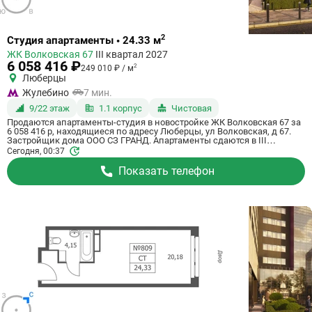
Ссылка
2
Студия апартаменты • 24.33 м
на
ЖК Волковская 67
III квартал 2027
квартиру
6 058 416 ₽
2
249 010 ₽ / м
Люберцы
Жулебино
7 мин.
9/22 этаж
1.1 корпус
Чистовая
Продаются апартаменты-студия в новостройке ЖК Волковская 67 за
6 058 416 р, находящиеся по адресу Люберцы, ул Волковская, д 67.
Застройщик дома ООО СЗ ГРАНД. Апартаменты сдаются в III
квартале 2027 года с чистовой отделкой, в 20 минутах на машине от
Сегодня, 00:37
станции метрополитена Некрасовка. Общая площадь апартаментов -
24.33 м². Этаж 9 из 21. ID апартаментов на СтройкиРУ 725048,
Показать телефон
назовите его когда будете звонить.