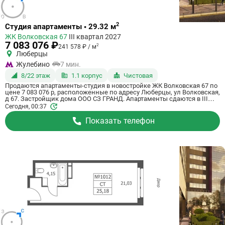
Ссылка
2
Студия апартаменты • 29.32 м
на
ЖК Волковская 67
III квартал 2027
квартиру
7 083 076 ₽
2
241 578 ₽ / м
Люберцы
Жулебино
7 мин.
8/22 этаж
1.1 корпус
Чистовая
Продаются апартаменты-студия в новостройке ЖК Волковская 67 по
цене 7 083 076 р, расположенные по адресу Люберцы, ул Волковская,
д 67. Застройщик дома ООО СЗ ГРАНД. Апартаменты сдаются в III
квартале 2027 года с чистовой отделкой, в 20 минутах на машине от
Сегодня, 00:37
метро Некрасовка. Общая площадь апартаментов - 29.32 м². Этаж 8
из 21. ID апартаментов на СтройкиРУ 725154, сообщите его когда
Показать телефон
будете звонить.