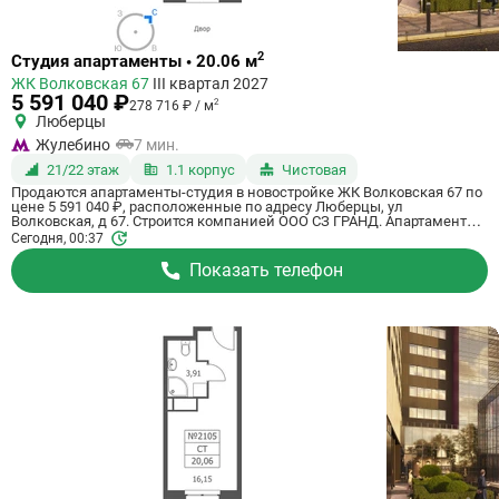
Ссылка
2
Студия апартаменты • 20.06 м
на
ЖК Волковская 67
III квартал 2027
квартиру
5 591 040 ₽
2
278 716 ₽ / м
Люберцы
Жулебино
7 мин.
21/22 этаж
1.1 корпус
Чистовая
Продаются апартаменты-студия в новостройке ЖК Волковская 67 по
цене 5 591 040 ₽, расположенные по адресу Люберцы, ул
Волковская, д 67. Строится компанией ООО СЗ ГРАНД. Апартаменты
сдаются в 3 квартале 2027 года с чистовой отделкой, в 20 минутах на
Сегодня, 00:37
машине от метро Некрасовка. Общая площадь апартаментов - 20.06
кв. м. Этаж 21 из 21. ID апартаментов на СтройкиРУ 818576, сообщите
Показать телефон
его когда будете звонить.