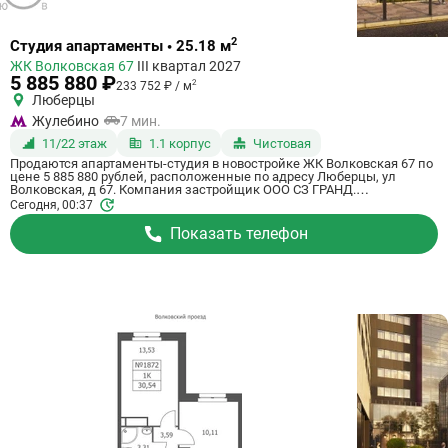
Ссылка
2
Студия апартаменты • 25.18 м
на
ЖК Волковская 67
III квартал 2027
квартиру
5 885 880 ₽
2
233 752 ₽ / м
Люберцы
Жулебино
7 мин.
11/22 этаж
1.1 корпус
Чистовая
Продаются апартаменты-студия в новостройке ЖК Волковская 67 по
цене 5 885 880 рублей, расположенные по адресу Люберцы, ул
Волковская, д 67. Компания застройщик ООО СЗ ГРАНД.
Апартаменты сдаются в III квартале 2027 года с чистовой отделкой, в
Сегодня, 00:37
20 минутах на машине от метро Некрасовка. Общая площадь
апартаментов - 25.18 м². Этаж 11 из 21. ID апартаментов на
Показать телефон
СтройкиРУ 725075, сообщите его когда будете звонить.