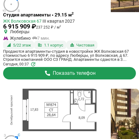
Ссылка
2
Студия апартаменты • 29.15 м
на
ЖК Волковская 67
III квартал 2027
квартиру
6 915 909 ₽
2
237 252 ₽ / м
Люберцы
Жулебино
7 мин.
5/22 этаж
1.1 корпус
Чистовая
Продаются апартаменты-студия в новостройке ЖК Волковская 67
стоимостью 6 915 909 ₽, по адресу Люберцы, ул Волковская, д 67.
Строится компанией ООО СЗ ГРАНД. Апартаменты сдаются в 3
квартале 2027 года с чистовой отделкой, в 20 минутах на машине от
Сегодня, 00:37
станции метро Некрасовка. Общая площадь апартаментов - 29.15 кв.
м. Этаж 5 из 21. ID апартаментов на СтройкиРУ 725134, скажите его
Показать телефон
когда будете звонить.