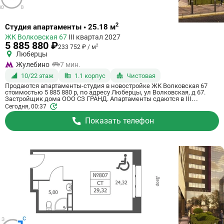
Ссылка
2
Студия апартаменты • 25.18 м
на
ЖК Волковская 67
III квартал 2027
квартиру
5 885 880 ₽
2
233 752 ₽ / м
Люберцы
Жулебино
7 мин.
10/22 этаж
1.1 корпус
Чистовая
Продаются апартаменты-студия в новостройке ЖК Волковская 67
стоимостью 5 885 880 р, по адресу Люберцы, ул Волковская, д 67.
Застройщик дома ООО СЗ ГРАНД. Апартаменты сдаются в III
квартале 2027 года с чистовой отделкой, в 20 минутах на машине от
Сегодня, 00:37
станции метро Некрасовка. Общая площадь апартаментов - 25.18 м².
Этаж 10 из 21. ID апартаментов на СтройкиРУ 725078, скажите его
Показать телефон
когда будете звонить.