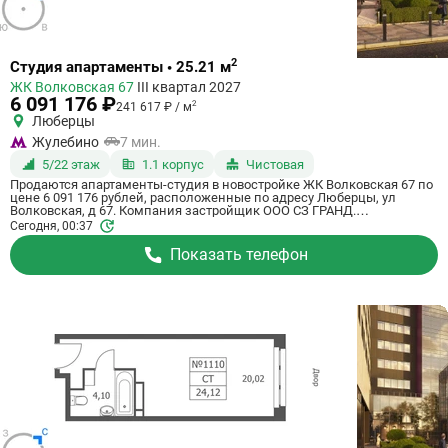
Ссылка
2
Студия апартаменты • 25.21 м
на
ЖК Волковская 67
III квартал 2027
квартиру
6 091 176 ₽
2
241 617 ₽ / м
Люберцы
Жулебино
7 мин.
5/22 этаж
1.1 корпус
Чистовая
Продаются апартаменты-студия в новостройке ЖК Волковская 67 по
цене 6 091 176 рублей, расположенные по адресу Люберцы, ул
Волковская, д 67. Компания застройщик ООО СЗ ГРАНД.
Апартаменты сдаются в III квартале 2027 года с чистовой отделкой, в
Сегодня, 00:37
20 минутах на машине от метро Некрасовка. Общая площадь
апартаментов - 25.21 м². Этаж 5 из 21. ID апартаментов на СтройкиРУ
Показать телефон
725065, сообщите его когда будете звонить.