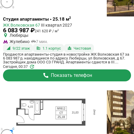
Ссылка
2
Студия апартаменты • 25.18 м
на
ЖК Волковская 67
III квартал 2027
квартиру
6 083 987 ₽
2
241 620 ₽ / м
Люберцы
Жулебино
7 мин.
9/22 этаж
1.1 корпус
Чистовая
Продаются апартаменты-студия в новостройке ЖК Волковская 67 за
6 083 987 р, находящиеся по адресу Люберцы, ул Волковская, д 67.
Застройщик дома ООО СЗ ГРАНД. Апартаменты сдаются в III
квартале 2027 года с чистовой отделкой, в 20 минутах на машине от
Сегодня, 00:37
станции метрополитена Некрасовка. Общая площадь апартаментов -
25.18 м². Этаж 9 из 21. ID апартаментов на СтройкиРУ 725057,
Показать телефон
назовите его когда будете звонить.