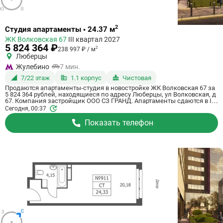
Ссылка
2
Студия апартаменты • 24.37 м
на
ЖК Волковская 67
III квартал 2027
квартиру
5 824 364 ₽
2
238 997 ₽ / м
Люберцы
Жулебино
7 мин.
7/22 этаж
1.1 корпус
Чистовая
Продаются апартаменты-студия в новостройке ЖК Волковская 67 за
5 824 364 рублей, находящиеся по адресу Люберцы, ул Волковская, д
67. Компания застройщик ООО СЗ ГРАНД. Апартаменты сдаются в III
квартале 2027 года с чистовой отделкой, в 20 минутах на машине от
Сегодня, 00:37
станции метрополитена Некрасовка. Общая площадь апартаментов -
24.37 м². Этаж 7 из 21. ID апартаментов на СтройкиРУ 725068,
Показать телефон
назовите его когда будете звонить.