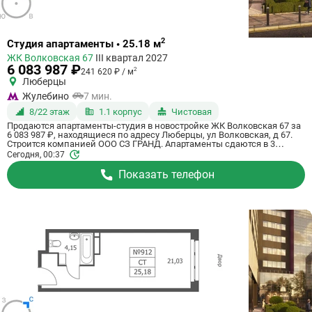
Ссылка
2
Студия апартаменты • 25.18 м
на
ЖК Волковская 67
III квартал 2027
квартиру
6 083 987 ₽
2
241 620 ₽ / м
Люберцы
Жулебино
7 мин.
8/22 этаж
1.1 корпус
Чистовая
Продаются апартаменты-студия в новостройке ЖК Волковская 67 за
6 083 987 ₽, находящиеся по адресу Люберцы, ул Волковская, д 67.
Строится компанией ООО СЗ ГРАНД. Апартаменты сдаются в 3
квартале 2027 года с чистовой отделкой, в 20 минутах на машине от
Сегодня, 00:37
станции метрополитена Некрасовка. Общая площадь апартаментов -
25.18 кв. м. Этаж 8 из 21. ID апартаментов на СтройкиРУ 725055,
Показать телефон
назовите его когда будете звонить.