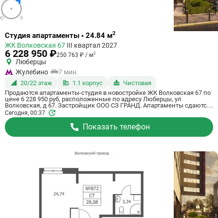
Ссылка
2
Студия апартаменты • 24.84 м
на
ЖК Волковская 67
III квартал 2027
квартиру
6 228 950 ₽
2
250 763 ₽ / м
Люберцы
Жулебино
7 мин.
20/22 этаж
1.1 корпус
Чистовая
Продаются апартаменты-студия в новостройке ЖК Волковская 67 по
цене 6 228 950 руб, расположенные по адресу Люберцы, ул
Волковская, д 67. Застройщик ООО СЗ ГРАНД. Апартаменты сдаются
в 3 квартале 2027 года с чистовой отделкой, в 20 минутах на машине
Сегодня, 00:37
от метро Некрасовка. Общая площадь апартаментов - 24.84 кв. м.
Этаж 20 из 21. ID апартаментов на СтройкиРУ 725094, сообщите его
Показать телефон
когда будете звонить.