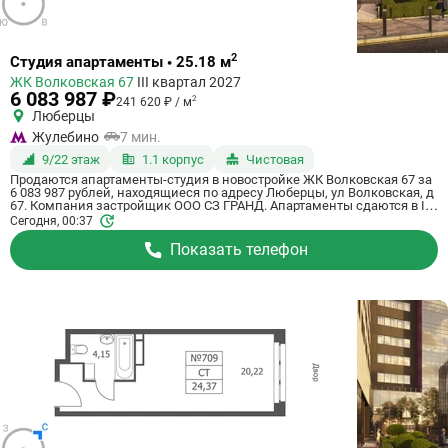
Ссылка
2
Студия апартаменты • 25.18 м
на
ЖК Волковская 67
III квартал 2027
квартиру
6 083 987 ₽
2
241 620 ₽ / м
Люберцы
Жулебино
7 мин.
9/22 этаж
1.1 корпус
Чистовая
Продаются апартаменты-студия в новостройке ЖК Волковская 67 за
6 083 987 рублей, находящиеся по адресу Люберцы, ул Волковская, д
67. Компания застройщик ООО СЗ ГРАНД. Апартаменты сдаются в III
квартале 2027 года с чистовой отделкой, в 20 минутах на машине от
Сегодня, 00:37
станции метрополитена Некрасовка. Общая площадь апартаментов -
25.18 м². Этаж 9 из 21. ID апартаментов на СтройкиРУ 725058,
Показать телефон
назовите его когда будете звонить.