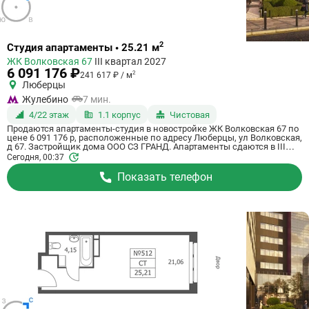
Ссылка
2
Студия апартаменты • 25.21 м
на
ЖК Волковская 67
III квартал 2027
квартиру
6 091 176 ₽
2
241 617 ₽ / м
Люберцы
Жулебино
7 мин.
4/22 этаж
1.1 корпус
Чистовая
Продаются апартаменты-студия в новостройке ЖК Волковская 67 по
цене 6 091 176 р, расположенные по адресу Люберцы, ул Волковская,
д 67. Застройщик дома ООО СЗ ГРАНД. Апартаменты сдаются в III
квартале 2027 года с чистовой отделкой, в 20 минутах на машине от
Сегодня, 00:37
метро Некрасовка. Общая площадь апартаментов - 25.21 м². Этаж 4
из 21. ID апартаментов на СтройкиРУ 725060, сообщите его когда
Показать телефон
будете звонить.