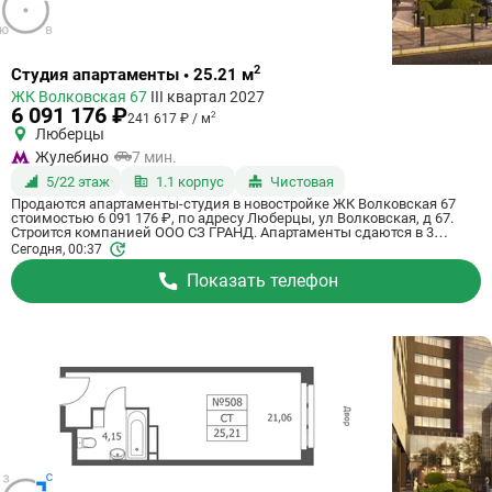
Ссылка
2
Студия апартаменты • 25.21 м
на
ЖК Волковская 67
III квартал 2027
квартиру
6 091 176 ₽
2
241 617 ₽ / м
Люберцы
Жулебино
7 мин.
5/22 этаж
1.1 корпус
Чистовая
Продаются апартаменты-студия в новостройке ЖК Волковская 67
стоимостью 6 091 176 ₽, по адресу Люберцы, ул Волковская, д 67.
Строится компанией ООО СЗ ГРАНД. Апартаменты сдаются в 3
квартале 2027 года с чистовой отделкой, в 20 минутах на машине от
Сегодня, 00:37
станции метро Некрасовка. Общая площадь апартаментов - 25.21 кв.
м. Этаж 5 из 21. ID апартаментов на СтройкиРУ 725059, скажите его
Показать телефон
когда будете звонить.