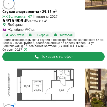
Ссылка
2
Студия апартаменты • 29.15 м
на
ЖК Волковская 67
III квартал 2027
квартиру
6 915 909 ₽
2
237 252 ₽ / м
Люберцы
Жулебино
7 мин.
4/22 этаж
1.1 корпус
Чистовая
Продаются апартаменты-студия в новостройке ЖК Волковская 67 по
цене 6 915 909 рублей, расположенные по адресу Люберцы, ул
Волковская, д 67. Компания застройщик ООО СЗ ГРАНД.
Апартаменты сдаются в III квартале 2027 года с чистовой отделкой, в
Сегодня, 00:37
20 минутах на машине от метро Некрасовка. Общая площадь
апартаментов - 29.15 м². Этаж 4 из 21. ID апартаментов на СтройкиРУ
Показать телефон
725133, сообщите его когда будете звонить.