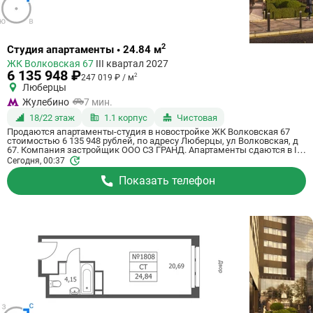
Ссылка
2
Студия апартаменты • 24.84 м
на
ЖК Волковская 67
III квартал 2027
квартиру
6 135 948 ₽
2
247 019 ₽ / м
Люберцы
Жулебино
7 мин.
18/22 этаж
1.1 корпус
Чистовая
Продаются апартаменты-студия в новостройке ЖК Волковская 67
стоимостью 6 135 948 рублей, по адресу Люберцы, ул Волковская, д
67. Компания застройщик ООО СЗ ГРАНД. Апартаменты сдаются в III
квартале 2027 года с чистовой отделкой, в 20 минутах на машине от
Сегодня, 00:37
станции метро Некрасовка. Общая площадь апартаментов - 24.84 м².
Этаж 18 из 21. ID апартаментов на СтройкиРУ 725072, скажите его
Показать телефон
когда будете звонить.