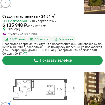
Ссылка
2
Студия апартаменты • 24.84 м
на
ЖК Волковская 67
III квартал 2027
квартиру
6 135 948 ₽
2
247 019 ₽ / м
Люберцы
Жулебино
7 мин.
18/22 этаж
1.1 корпус
Чистовая
Продаются апартаменты-студия в новостройке ЖК Волковская 67 по
цене 6 135 948 р, расположенные по адресу Люберцы, ул Волковская,
д 67. Застройщик дома ООО СЗ ГРАНД. Апартаменты сдаются в III
квартале 2027 года с чистовой отделкой, в 20 минутах на машине от
Сегодня, 00:37
метро Некрасовка. Общая площадь апартаментов - 24.84 м². Этаж 18
из 21. ID апартаментов на СтройкиРУ 725071, сообщите его когда
Показать телефон
будете звонить.