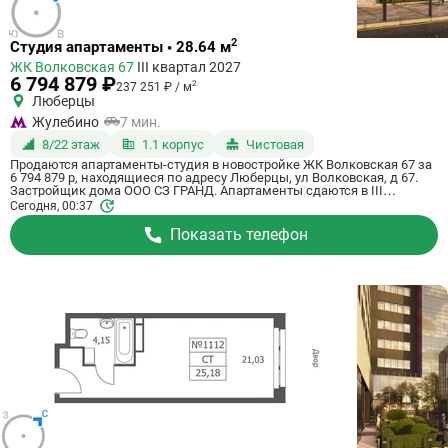
Ссылка
2
Студия апартаменты • 28.64 м
на
ЖК Волковская 67
III квартал 2027
квартиру
6 794 879 ₽
2
237 251 ₽ / м
Люберцы
Жулебино
7 мин.
8/22 этаж
1.1 корпус
Чистовая
Продаются апартаменты-студия в новостройке ЖК Волковская 67 за
6 794 879 р, находящиеся по адресу Люберцы, ул Волковская, д 67.
Застройщик дома ООО СЗ ГРАНД. Апартаменты сдаются в III
квартале 2027 года с чистовой отделкой, в 20 минутах на машине от
Сегодня, 00:37
станции метрополитена Некрасовка. Общая площадь апартаментов -
28.64 м². Этаж 8 из 21. ID апартаментов на СтройкиРУ 725123,
Показать телефон
назовите его когда будете звонить.