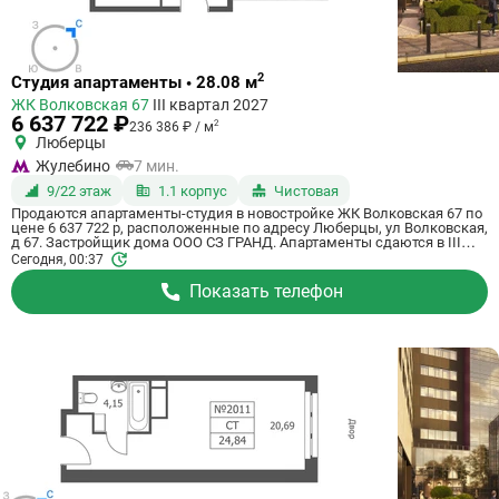
Ссылка
2
Студия апартаменты • 28.08 м
на
ЖК Волковская 67
III квартал 2027
квартиру
6 637 722 ₽
2
236 386 ₽ / м
Люберцы
Жулебино
7 мин.
9/22 этаж
1.1 корпус
Чистовая
Продаются апартаменты-студия в новостройке ЖК Волковская 67 по
цене 6 637 722 р, расположенные по адресу Люберцы, ул Волковская,
д 67. Застройщик дома ООО СЗ ГРАНД. Апартаменты сдаются в III
квартале 2027 года с чистовой отделкой, в 20 минутах на машине от
Сегодня, 00:37
метро Некрасовка. Общая площадь апартаментов - 28.08 м². Этаж 9
из 21. ID апартаментов на СтройкиРУ 725115, сообщите его когда
Показать телефон
будете звонить.