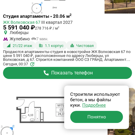
Ссылка
2
Студия апартаменты • 20.06 м
на
ЖК Волковская 67
III квартал 2027
квартиру
5 591 040 ₽
2
278 716 ₽ / м
Люберцы
Жулебино
7 мин.
21/22 этаж
1.1 корпус
Чистовая
Продаются апартаменты-студия в новостройке ЖК Волковская 67 по
цене 5 591 040 ₽, расположенные по адресу Люберцы, ул
Волковская, д 67. Строится компанией ООО СЗ ГРАНД. Апартаменты
сдаются в 3 квартале 2027 года с чистовой отделкой, в 20 минутах на
Сегодня, 00:37
машине от метро Некрасовка. Общая площадь апартаментов - 20.06
кв. м. Этаж 21 из 21. ID апартаментов на СтройкиРУ 818576, сообщите
Показать телефон
его когда будете звонить.
Строители используют
бетон, а мы файлы
куки.
Подробнее
Понятно