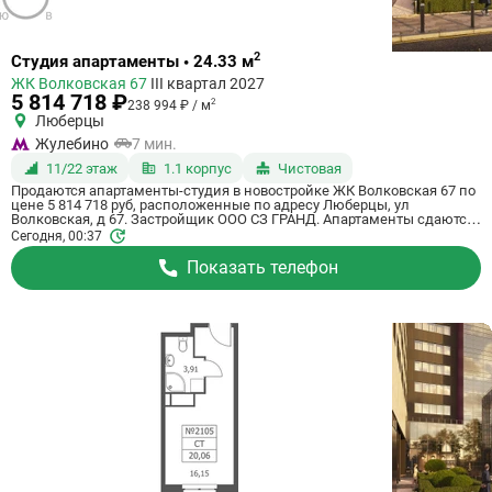
Ссылка
2
Студия апартаменты • 24.33 м
на
ЖК Волковская 67
III квартал 2027
квартиру
5 814 718 ₽
2
238 994 ₽ / м
Люберцы
Жулебино
7 мин.
11/22 этаж
1.1 корпус
Чистовая
Продаются апартаменты-студия в новостройке ЖК Волковская 67 по
цене 5 814 718 руб, расположенные по адресу Люберцы, ул
Волковская, д 67. Застройщик ООО СЗ ГРАНД. Апартаменты сдаются
в 3 квартале 2027 года с чистовой отделкой, в 20 минутах на машине
Сегодня, 00:37
от метро Некрасовка. Общая площадь апартаментов - 24.33 кв. м.
Этаж 11 из 21. ID апартаментов на СтройкиРУ 725067, сообщите его
Показать телефон
когда будете звонить.