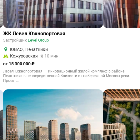
ЖК Левел Южнопортовая
Застройщик
Level Group
ЮВАО
,
Печатники
Кожуховская
10 мин.
от 15 300 000 ₽
Левел Южнопортовая 一 инновационный жилой комплекс в районе
Печатники в непосредственной близости от набережной Москвы-реки.
Проект...