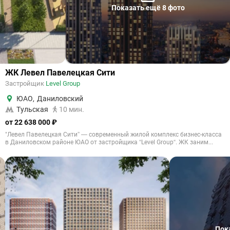
Показать ещё 8 фото
ЖК Левел Павелецкая Сити
Застройщик
Level Group
ЮАО
,
Даниловский
Тульская
10 мин.
от 22 638 000 ₽
"Левел Павелецкая Сити” — современный жилой комплекс бизнес-класса
в Даниловском районе ЮАО от застройщика “Level Group“. ЖК заним...
Пок