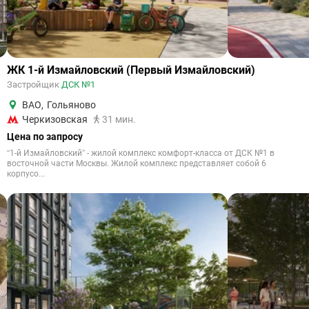
ЖК 1-й Измайловский (Первый Измайловский)
Застройщик
ДСК №1
ВАО
,
Гольяново
Черкизовская
31 мин.
Цена по запросу
“1-й Измайловский” - жилой комплекс комфорт-класса от ДСК №1 в
восточной части Москвы. Жилой комплекс представляет собой 6
корпусо...