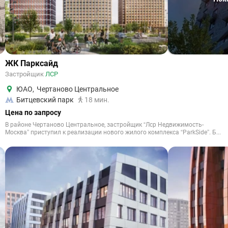
ЖК Парксайд
Застройщик
ЛСР
ЮАО
,
Чертаново Центральное
Битцевский парк
18 мин.
Цена по запросу
В районе Чертаново Центральное, застройщик “Лср Недвижимость-
Москва” приступил к реализации нового жилого комплекса “ParkSide”. Б...