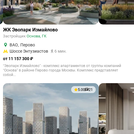
ЖК Эвопарк Измайлово
Застройщик
Основа, ГК
ВАО
,
Перово
Шоссе Энтузиастов
6 мин.
от 11 157 300 ₽
“Эвопарк Измайлово” - комплекс апартаментов от группы компаний
“Основа” в районе Перово города Москвы. Комплекс представляет
собой...
5.00
21