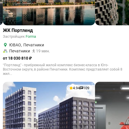
ЖК Портленд
Застройщик
Forma
ЮВАО
,
Печатники
Печатники
19 мин.
от 18 030 810 ₽
“Портленд” - прибрежный жилой комплекс бизнес-класса в Юго-
Восточном округе, в районе Печатники. Комплекс представляет собой 8
жил...
4.94
109