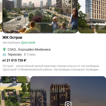
ЖК Остров
Застройщик
Донстрой
СЗАО
,
Хорошёво-Мнёвники
Терехово
5 мин.
от 21 015 720 ₽
“Остров” - масштабный жилой комплекс бизнес-класса от застройщика
“Донстрой” в Мневниковской районе. Застройщик планирует возведен...