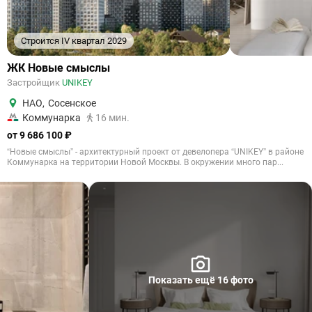
Строится IV квартал 2029
ЖК Новые смыслы
Застройщик
UNIKEY
НАО
,
Сосенское
Коммунарка
16 мин.
от 9 686 100 ₽
“Новые смыслы” - архитектурный проект от девелопера “UNIKEY” в районе
Коммунарка на территории Новой Москвы. В окружении много пар...
Показать ещё 16 фото