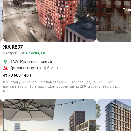
Пок
ЖК RED7
Застройщик
Основа, ГК
ЦАО
,
Красносельский
Красные ворота
5 мин.
от 70 683 140 ₽
В многофункциональном комплексе «RED7» площадью 52 000 м2
насчитывается 19 этажей. Дом рассчитан на 289 квартир. Это студии и
мног...