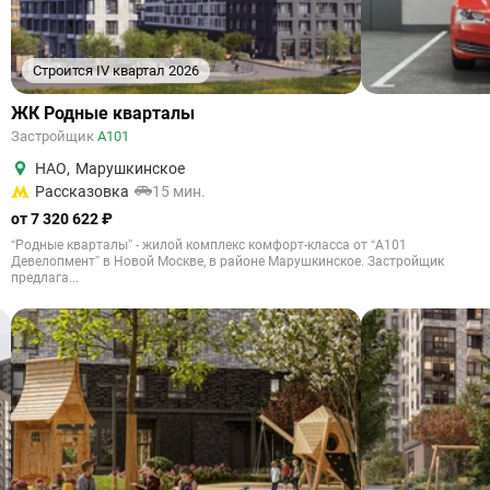
Строится IV квартал 2026
ЖК Родные кварталы
Застройщик
А101
НАО
,
Марушкинское
Рассказовка
15 мин.
от 7 320 622 ₽
“Родные кварталы” - жилой комплекс комфорт-класса от “А101
Девелопмент” в Новой Москве, в районе Марушкинское. Застройщик
предлага...