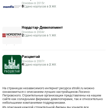
Основан в 2015г.
8
Сдано корпусов в
3
ЖК
Нордстар-Девелопмент
Основан в 2004г.
2
Сдано корпусов в
1
ЖК
Расцветай
Основан в 2007г.
4
Сдано корпусов в
2
ЖК
На страницах независимого интернет ресурса stroiki.ru можно
ознакомиться с описанием лучших застройщиков Лосино-
Петровского. Строительные организации представлены на нашем
сайте как солидными фирмами девелоперами, так и относительно
небольшими компаниями-подрядчиками.
Из описания каждой строительной фирмы вы узнаете все