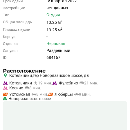
IV квартал 2027
Срок сдачи
нет данных
Застройщик
Студия
Тип
2
Общая площадь
13.25 м
2
Площадь кухни
13.25 м
-
Корпус
Черновая
Отделка
Раздельный
Санузел
684167
ID
Расположение
Котельники,
тер Новорязанское шоссе, д 6
Котельники
19 мин.
Жулебино
21 мин.
Косино
8 мин.
Ухтомская
8 мин.
Люберцы
9 мин.
Новорязанское шоссе