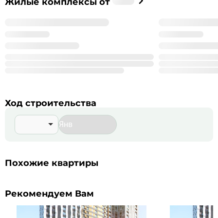
Жилые комплексы от
%_NAME_%
%_YEAR_%
Год основания
99
Сдано корпусов в 9 ЖК
999
Строится корпусов в 99 ЖК
Подробнее о %_NAME_%
Ход строительства
Похожие квартиры
Рекомендуем Вам