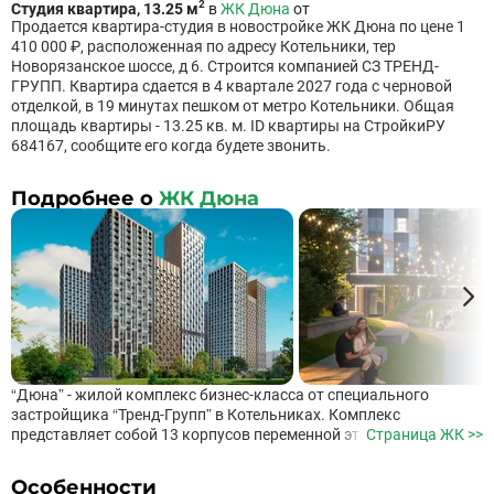
2
Студия квартира, 13.25 м
в
ЖК Дюна
от
Продается квартира-студия в новостройке ЖК Дюна по цене 1
410 000 ₽, расположенная по адресу Котельники, тер
Новорязанское шоссе, д 6. Строится компанией СЗ ТРЕНД-
ГРУПП. Квартира сдается в 4 квартале 2027 года с черновой
отделкой, в 19 минутах пешком от метро Котельники. Общая
площадь квартиры - 13.25 кв. м. ID квартиры на СтройкиРУ
684167, сообщите его когда будете звонить.
Подробнее о
ЖК Дюна
“Дюна” - жилой комплекс бизнес-класса от специального
застройщика “Тренд-Групп” в Котельниках. Комплекс
представляет собой 13 корпусов переменной этажности.
Страница ЖК >>
Застройщик предлагает большой выбор планировок: от студий
с лоджиями до четырехкомнатных квартир. Все квартиры будут
Особенности
сданы в отделке WhiteBox. Инфраструктура и благоустройство