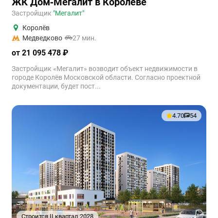
ЖК Дом‐Мегалит в Королёве
Застройщик
"Мегалит"
Королёв
Медведково
27 мин.
от 21 095 478 ₽
Застройщик «Мегалит» возводит объект недвижимости в
городе Королёв Московской области. Согласно проектной
документации, будет пост...
4.70
54
Строится II квартал 2028