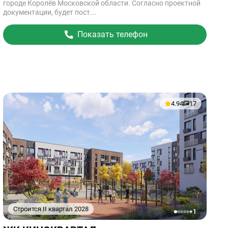
городе Королёв Московской области. Согласно проектной
документации, будет пост...
Показать телефон
4.94
17
Строится II квартал 2028
+1
1
2
3
4
5