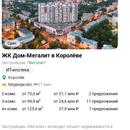
Сдан
1
2
3
4
5
Ссылка
ЖК Дом‐Мегалит в Королёве
на
объект
Застройщик
"Мегалит"
ИТ-ипотека
Королёв
Медведково
27 мин.
2
от 73,0 м
2-комн.
от 21,1 млн ₽
2 предложения
2
от 99,9 м
3-комн.
от 24,6 млн ₽
11 предложений
2
от 125,6 м
4+ комн.
37,9 млн ₽
1 предложение
Застройщик «Мегалит» возводит объект недвижимости в