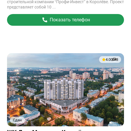
строительной компании “Профи-Инвест” в Королёве. Проект
представляет собой 10 ...
Показать телефон
4.00
8
Сдан
1
2
3
4
5