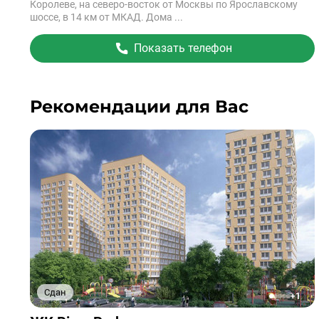
Королеве, на северо-восток от Москвы по Ярославскому
шоссе, в 14 км от МКАД. Дома ...
Показать телефон
Рекомендации для Вас
Сдан
+1
1
2
3
4
5