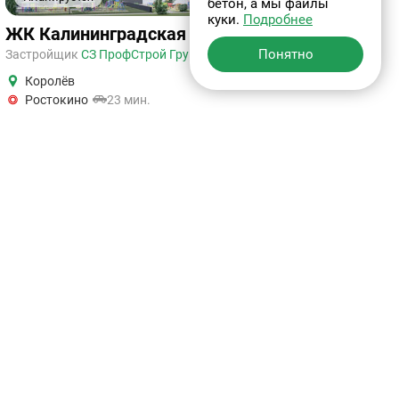
бетон, а мы файлы
1
2
куки.
Подробнее
ЖК Калининградская 9
Понятно
Застройщик
СЗ ПрофСтрой Групп
Королёв
Ростокино
23 мин.
Цена по запросу
Калининградская 9 - жилой комплекс комфорт-класса в
центре города Королев.. Проект представляет собой три
корпуса высотой в 24 эта...
Расположение
У метро
Москва
Новая Москва
Подмосковье
На карте
Популярное
С чистовой отделкой