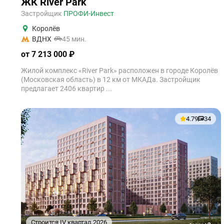
ЖК River Park
Застройщик
ПРОФИ-Инвест
Королёв
ВДНХ
45 мин.
от 7 213 000 ₽
Жилой комплекс «River Park» расположен в городе Королёв
(Московская область) в 12 км от МКАДа. Застройщик
предлагает 2406 квартир ...
4.79
34
Строится IV квартал 2026