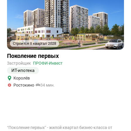
Строится II квартал 2028
+4
1
2
3
4
5
Ссылка
Поколение первых
на
объект
Застройщик
ПРОФИ-Инвест
ИТ-ипотека
Королёв
Ростокино
34 мин.
“Поколение первых” - жилой квартал бизнес-класса от