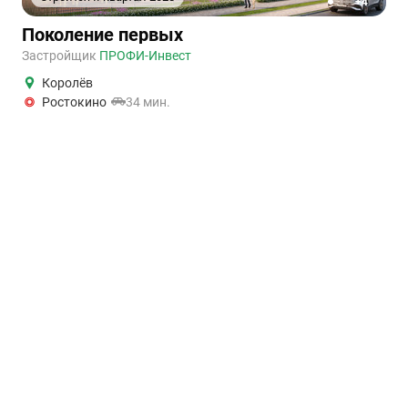
+4
1
2
3
4
5
Поколение первых
Застройщик
ПРОФИ-Инвест
Королёв
Ростокино
34 мин.
Цена по запросу
“Поколение первых” - жилой квартал бизнес-класса от
строительной компании “Профи-Инвест” в Королёве. Проект
представляет собой 10 ...
я
Условия оплаты
Материнский капитал
Семейная ипотека
Рассрочка
ИТ-ипотека
Ипотека от застройщика
и
Срок сдачи
оёмом
В этом году