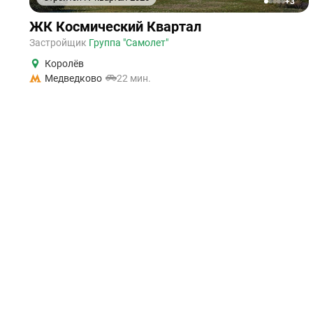
+3
1
2
3
4
5
ЖК Космический Квартал
Застройщик
Группа "Самолет"
Королёв
Медведково
22 мин.
от 4 276 243 ₽
“Космический квартал” - жилой квартал от группы
компаний “Самолет” в городе Королев. Комплекс
представляет собой 3 корпуса с пере...
Купить квартиру
Класс жиль
Квартиры-студии
Эконом
Однокомнатные
Комфорт
Двухкомнатные
Бизнес
Трехкомнатные
Премиум
Четырехкомнатные и более
Элит
Готовность
Особенност
Сданные
Рядом с вод