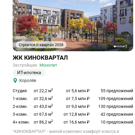
Строится II квартал 2028
+1
1
2
3
4
5
Ссылка
ЖК КИНОКВАРТАЛ
на
объект
Застройщик
Монолит
ИТ-ипотека
Королёв
2
от 22,2 м
Студия
от 5,6 млн ₽
55 предложений
2
от 32,6 м
1-комн.
от 7,5 млн ₽
109 предложений
2
от 43,0 м
2-комн.
от 9,0 млн ₽
130 предложений
2
от 67,6 м
3-комн.
от 12,8 млн ₽
42 предложения
2
от 86,2 м
4+ комн.
от 16,6 млн ₽
10 предложений
“КИНОКВАРТАЛ” - жилой комплекс комфорт-класса в