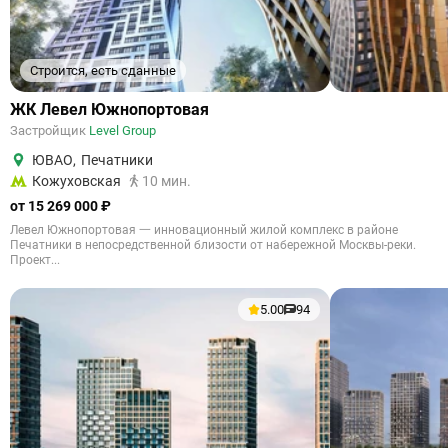
Строится, есть сданные
ЖК Левел Южнопортовая
Застройщик
Level Group
ЮВАО
,
Печатники
Кожуховская
10 мин.
от 15 269 000 ₽
Левел Южнопортовая 一 инновационный жилой комплекс в районе
Печатники в непосредственной близости от набережной Москвы-реки.
Проект...
5.00
94