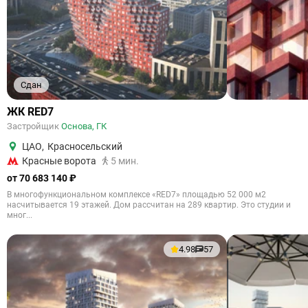
Сдан
ЖК RED7
Застройщик
Основа, ГК
ЦАО
,
Красносельский
Красные ворота
5 мин.
от 70 683 140 ₽
В многофункциональном комплексе «RED7» площадью 52 000 м2
насчитывается 19 этажей. Дом рассчитан на 289 квартир. Это студии и
мног...
4.98
57