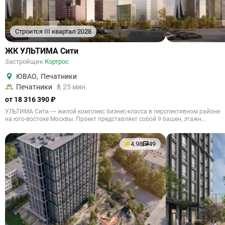
Строится III квартал 2028
ЖК УЛЬТИМА Сити
Застройщик
Кортрос
ЮВАО
,
Печатники
Печатники
25 мин.
от 18 316 390 ₽
УЛЬТИМА Сити — жилой комплекс бизнес-класса в перспективном районе
на юго-востоке Москвы. Проект представляет собой 9 башен, этажн...
4.98
49