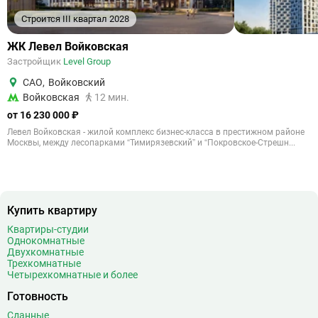
Строится III квартал 2028
ЖК Левел Войковская
Застройщик
Level Group
САО
,
Войковский
Войковская
12 мин.
от 16 230 000 ₽
Левел Войковская - жилой комплекс бизнес-класса в престижном районе
Москвы, между лесопарками “Тимирязевский” и “Покровское-Стрешн...
Купить квартиру
Квартиры-студии
Однокомнатные
Двухкомнатные
Трехкомнатные
Четырехкомнатные и более
Готовность
Сданные