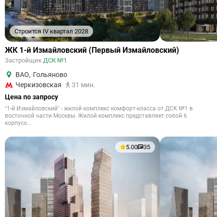
Строится IV квартал 2028
ЖК 1-й Измайловский (Первый Измайловский)
Застройщик
ДСК №1
ВАО
,
Гольяново
Черкизовская
31 мин.
Цена по запросу
“1-й Измайловский” - жилой комплекс комфорт-класса от ДСК №1 в
восточной части Москвы. Жилой комплекс представляет собой 6
корпусо...
5.00
35