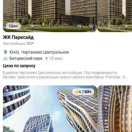
Сдан
ЖК Парксайд
Застройщик
ЛСР
ЮАО
,
Чертаново Центральное
Битцевский парк
18 мин.
Цена по запросу
В районе Чертаново Центральное, застройщик “Лср Недвижимость-
Москва” приступил к реализации нового жилого комплекса “ParkSide”. Б...
4.75
4