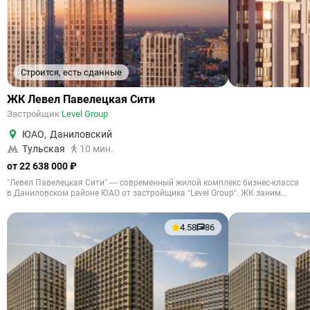
Строится, есть сданные
ЖК Левел Павелецкая Сити
Застройщик
Level Group
ЮАО
,
Даниловский
Тульская
10 мин.
от 22 638 000 ₽
"Левел Павелецкая Сити” — современный жилой комплекс бизнес-класса
в Даниловском районе ЮАО от застройщика “Level Group“. ЖК заним...
4.58
86