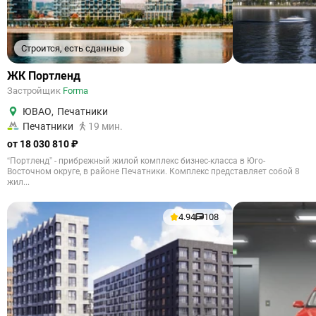
Строится, есть сданные
ЖК Портленд
Застройщик
Forma
ЮВАО
,
Печатники
Печатники
19 мин.
от 18 030 810 ₽
“Портленд” - прибрежный жилой комплекс бизнес-класса в Юго-
Восточном округе, в районе Печатники. Комплекс представляет собой 8
жил...
4.94
108