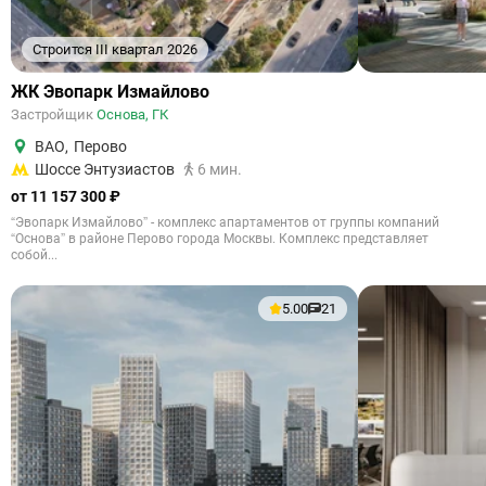
Строится III квартал 2026
ЖК Эвопарк Измайлово
Застройщик
Основа, ГК
ВАО
,
Перово
Шоссе Энтузиастов
6 мин.
от 11 157 300 ₽
“Эвопарк Измайлово” - комплекс апартаментов от группы компаний
“Основа” в районе Перово города Москвы. Комплекс представляет
собой...
5.00
21