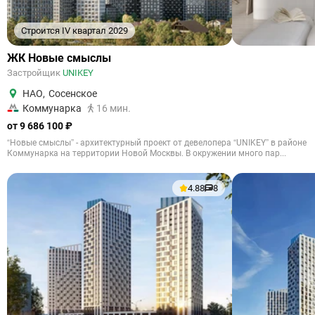
Строится IV квартал 2029
ЖК Новые смыслы
Застройщик
UNIKEY
НАО
,
Сосенское
Коммунарка
16 мин.
от 9 686 100 ₽
“Новые смыслы” - архитектурный проект от девелопера “UNIKEY” в районе
Коммунарка на территории Новой Москвы. В окружении много пар...
4.88
8