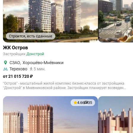
Строится, есть сданные
ЖК Остров
Застройщик
Донстрой
СЗАО
,
Хорошёво-Мнёвники
Терехово
5 мин.
от 21 015 720 ₽
“Остров” - масштабный жилой комплекс бизнес-класса от застройщика
“Донстрой” в Мневниковской районе. Застройщик планирует возведен...
4.66
35