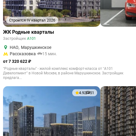
Строится IV квартал 2026
ЖК Родные кварталы
Застройщик
А101
НАО
,
Марушкинское
Рассказовка
15 мин.
от 7 320 622 ₽
“Родные кварталы” - жилой комплекс комфорт-класса от “А101
Девелопмент” в Новой Москве, в районе Марушкинское. Застройщик
предлага...
4.92
51