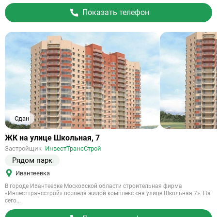
Показать телефон
Сдан
Ссылка
ЖК на улице Школьная, 7
на
Застройщик
ИнвестТрансСтрой
объект
Рядом парк
Ивантеевка
В городе Ивантеевке Московской области строительная фирма
«Инвесттрансстрой» возвела жилой комплекс «на улице Школьная 7». На
сего...