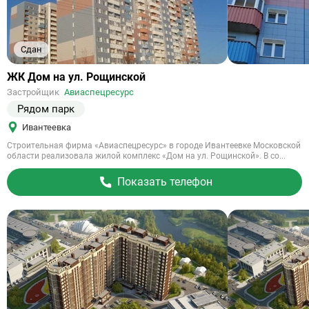
Сдан
Ссылка
ЖК Дом на ул. Рощинской
на
Застройщик
Авиаспецресурс
объект
Рядом парк
Ивантеевка
Строительная фирма «Авиаспецресурс» в городе Ивантеевке Московской
области реализовала жилой комплекс «Дом на ул. Рощинской». В со...
Показать телефон