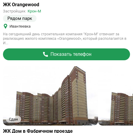
Ссылка
ЖК Orangewood
на
Застройщик
Крон-М
объект
Рядом парк
Ивантеевка
На сегодняшний день строительная компания "Крон-М" отвечает за
реализацию жилого комплекса «Orangewood», который располагается в
И...
Показать телефон
Сдан
Ссылка
ЖК Дом в Фабричном проезде