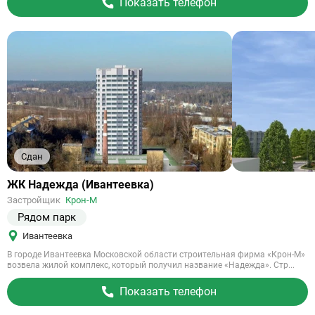
Показать телефон
Сдан
Ссылка
ЖК Надежда (Ивантеевка)
на
Застройщик
Крон-М
объект
Рядом парк
Ивантеевка
В городе Ивантеевка Московской области строительная фирма «Крон-М»
возвела жилой комплекс, который получил название «Надежда». Стр...
Показать телефон