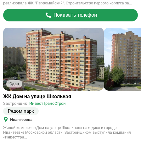
реализовала ЖК "Первомайский". Строительство первого корпуса за...
Показать телефон
Сдан
Ссылка
ЖК Дом на улице Школьная
на
Застройщик
ИнвестТрансСтрой
объект
Рядом парк
Ивантеевка
Жилой комплекс «Дом на улице Школьная» находися в городе
Ивантеевке Московской области. Застройщиком выступила компания
«Инвесттра...