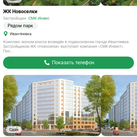
Ссылка
ЖК Новоселки
на
Застройщик
СМК-Инвес
объект
Рядом парк
Ивантеевка
Комплекс эконом-класса возведён в подмосковном городе Ивантеевка.
Застройщиком ЖК «Новоселки» выступает компания «СМК-Инвест».
Про...
Показать телефон
Сдан