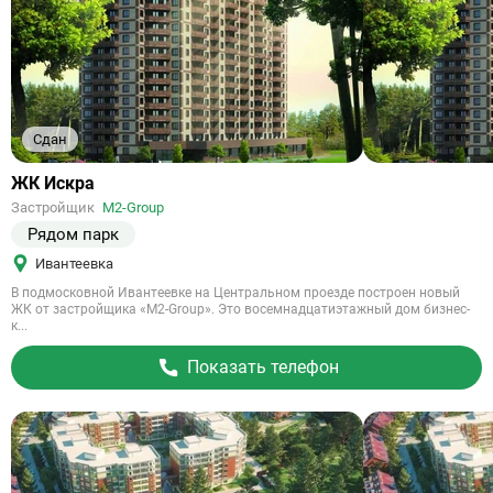
Сдан
Ссылка
ЖК Искра
на
Застройщик
M2-Group
объект
Рядом парк
Ивантеевка
В подмосковной Ивантеевке на Центральном проезде построен новый
ЖК от застройщика «М2-Group». Это восемнадцатиэтажный дом бизнес-
к...
Показать телефон