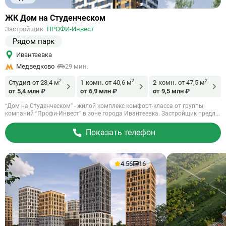
Ссылка
ЖК Дом на Студенческом
на
Застройщик
ПРОФИ-Инвест
объект
Рядом парк
Ивантеевка
Медведково
29 мин.
2
2
2
Студия
от 28,4 м
1-комн.
от 40,6 м
2-комн.
от 47,5 м
от 5,4 млн ₽
от 6,9 млн ₽
от 9,5 млн ₽
“Дом на Студенческом” - жилой комплекс комфорт-класса от группы
компаний “Профи-Инвест” в зоне города Ивантеевка. Застройщик предл...
Показать телефон
4.56
16