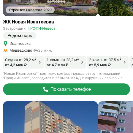
Строится I квартал 2029
Ссылка
ЖК Новая Ивантеевка
на
Застройщик
ПРОФИ-Инвест
объект
Рядом парк
Ивантеевка
Медведково
25 мин.
2
2
2
Студия
от 28,2 м
1-комн.
от 28,2 м
2-комн.
от 37,5 м
от 4,2 млн ₽
от 4,7 млн ₽
от 5,9 млн ₽
“Новая Ивантеевка” - комплекс комфорт-класса от группы компаний
“Профи-Инвест”, возводится в 25 км от МКАД, в окружении парков и з...
Показать телефон