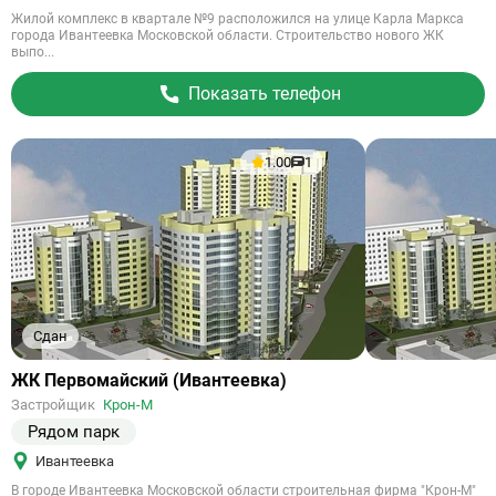
Жилой комплекс в квартале №9 расположился на улице Карла Маркса
города Ивантеевка Московской области. Строительство нового ЖК
выпо...
Показать телефон
1.00
1
Сдан
Ссылка
ЖК Первомайский (Ивантеевка)
на
Застройщик
Крон-М
объект
Рядом парк
Ивантеевка
В городе Ивантеевка Московской области строительная фирма "Крон-М"