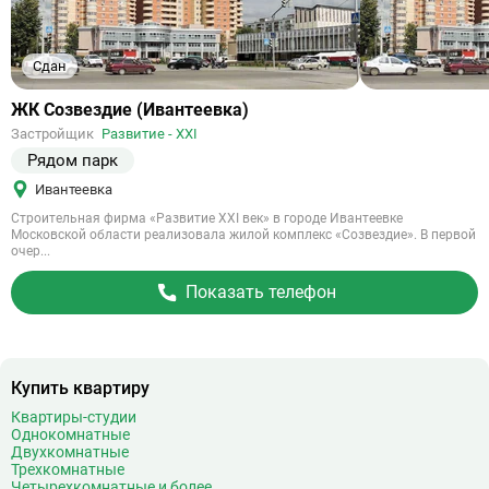
Сдан
Ссылка
ЖК Созвездие (Ивантеевка)
на
Застройщик
Развитие - XXI
объект
Рядом парк
Ивантеевка
Строительная фирма «Развитие XXI век» в городе Ивантеевке
Московской области реализовала жилой комплекс «Созвездие». В первой
очер...
Показать телефон
Купить квартиру
Квартиры-студии
Однокомнатные
Двухкомнатные
Трехкомнатные
Четырехкомнатные и более