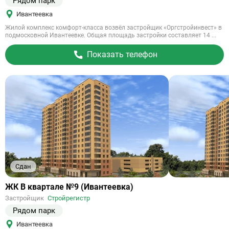
Рядом парк
Ивантеевка
Жилой комплекс комфорт-класса возвёл застройщик «Оргстройинвест» в
подмосковной Ивантеевке. Общая площадь застройки составляет 14 ...
Показать телефон
Сдан
Ссылка
ЖК В квартале №9 (Ивантеевка)
на
Застройщик
Стройрегистр
объект
Рядом парк
Ивантеевка