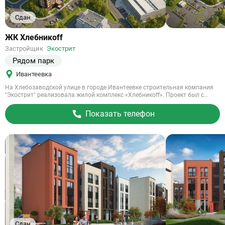
Сдан
Ссылка
ЖК Хлебникоff
на
Застройщик
Экострит
объект
Рядом парк
Ивантеевка
На Хлебозаводской улице в городе Ивантеевке строительная компания
"Экострит" реализовала жилой комплекс «Хлебникоff». Проект был с...
Показать телефон
Сдан