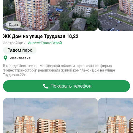
Сдан
Ссылка
ЖК Дом на улице Трудовая 18,22
на
Застройщик
ИнвестТрансСтрой
объект
Рядом парк
Ивантеевка
В городе Ивантеевка Московской области строительная фирма
"Инвесттрансстрой" реализовала жилой комплекс «Дом на улице
Трудовая 22»...
Показать телефон