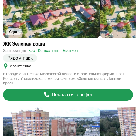
Сдан
Ссылка
ЖК Зеленая роща
на
Застройщик
Бэст-Консалтинг - Бэсткон
объект
Рядом парк
Ивантеевка
В городе Ивантеевке Московской области строительная фирма "Бэст-
Консалтин" реализовала жилой комплекс «Зеленая роща». Данный
проек...
Показать телефон