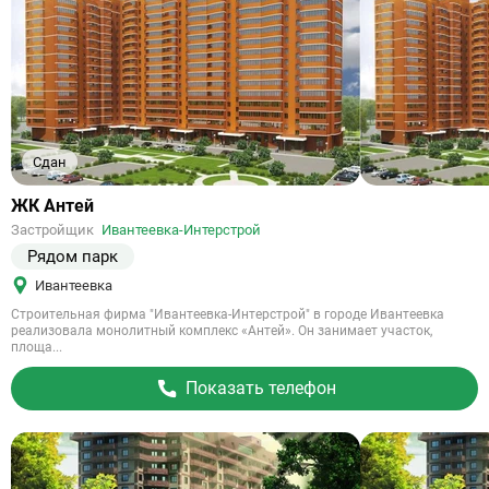
Сдан
Ссылка
ЖК Антей
на
Застройщик
Ивантеевка-Интерстрой
объект
Рядом парк
Ивантеевка
Строительная фирма "Ивантеевка-Интерстрой" в городе Ивантеевка
реализовала монолитный комплекс «Антей». Он занимает участок,
площа...
Показать телефон