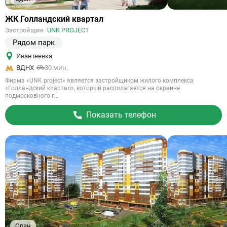
Ссылка
ЖК Голландский квартал
на
Застройщик
UNK PROJECT
объект
Рядом парк
Ивантеевка
ВДНХ
30 мин.
Фирма «UNK project» является застройщиком жилого комплекса
«Голландский квартал», который располагается на окраине
подмосковного г...
Показать телефон
Сдан