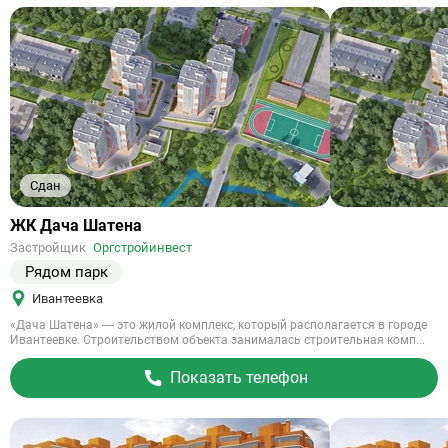
Сдан
Ссылка
ЖК Дача Шатена
на
Застройщик
Оргстройинвест
объект
Рядом парк
Ивантеевка
«Дача Шатена» — это жилой комплекс, который располагается в городе
Ивантеевке. Строительством объекта занималась строительная комп...
Показать телефон