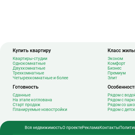
Купить квартиру
Класс жиль
Квартиры-студии
Эконом
Однокомнатные
Комфорт
Двухкомнатные
Бизнес
Трехкомнатные
Премиум
Четырехкомнатные и более
Элит
Готовность
Особенност
Сданные
Рядом с вод
На этапе котлована
Рядом с парк
Старт продаж
Рядом со шк
Планируемые новостройки
Рядом с детс
Вся недвижимость
О проекте
Реклама
Контакты
Полити