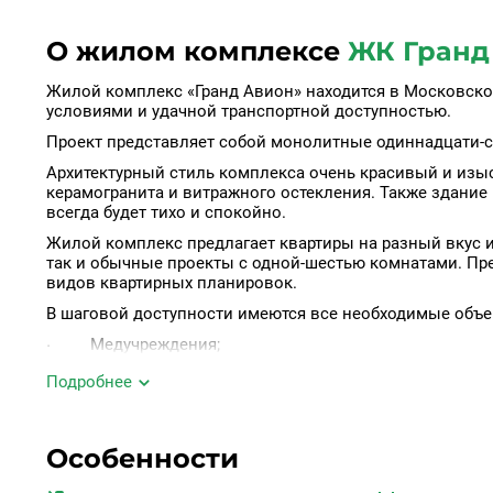
О жилом комплексе
ЖК Гранд
Жилой комплекс «Гранд Авион» находится в Московск
условиями и удачной транспортной доступностью.
Проект представляет собой монолитные одиннадцати-с
Архитектурный стиль комплекса очень красивый и изы
керамогранита и витражного остекления. Также здание 
всегда будет тихо и спокойно.
Жилой комплекс предлагает квартиры на разный вкус и
так и обычные проекты с одной-шестью комнатами. Пре
видов квартирных планировок.
В шаговой доступности имеются все необходимые объе
· Медучреждения;
· Спортивные комплексы;
Подробнее
· Магазины с одеждой и аксессуарами;
· Кафе и рестораны;
Особенности
· Общеобразовательные учреждения;