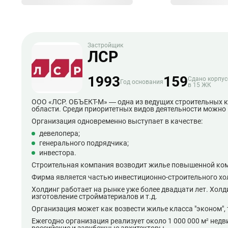
Застройщик
ЛСР
1993
159
Сдано корпус
Год основания
в 15 ЖК
ООО «ЛСР. ОБЪЕКТ-М» — одна из ведущих строительных к
области. Среди приоритетных видов деятельности можно
Организация одновременно выступает в качестве:
девелопера;
генерального подрядчика;
инвестора.
Строительная компания возводит жилье повышенной ком
Фирма является частью инвестиционно-строительного хо
Холдинг работает на рынке уже более двадцати лет. Холд
изготовление стройматериалов и т.д.
Организация может как возвести жилье класса "эконом", 
Ежегодно организация реализует около 1 000 000 м² нед