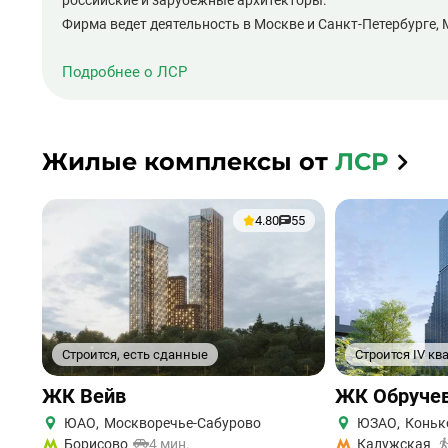
российские и зарубежные архитекторы.
Фирма ведет деятельность в Москве и Санкт-Петербурге,
Подробнее о ЛСР
Жилые комплексы от
ЛСР
4.80
55
Строится, есть сданные
Строится IV кв
ЖК Вейв
ЖК Обручев
ЮАО
,
Москворечье-Сабурово
ЮЗАО
,
Коньк
Борисово
4 мин.
Калужская