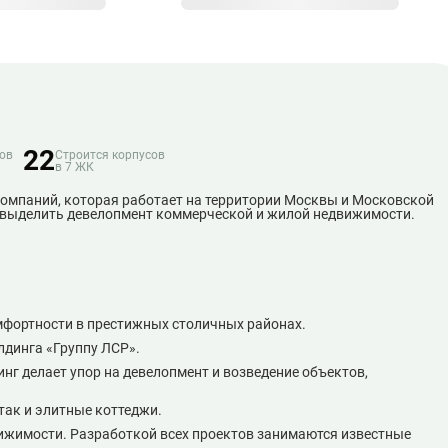
22
ов
Строится корпусов
в 7 ЖК
омпаний, которая работает на территории Москвы и Московской
 выделить девелопмент коммерческой и жилой недвижимости.
фортности в престижных столичных районах.
лдинга «Группу ЛСР».
инг делает упор на девелопмент и возведение объектов,
так и элитные коттеджи.
вижимости. Разработкой всех проектов занимаются известные