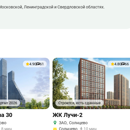
 Московской, Ленинградской и Свердловской областях.
4.90
61
4.80
66
артал 2026
Строится, есть сданные
а 30
ЖК Лучи-2
ово
ЗАО
,
Солнцево
8 мин.
Солнцево
10 мин.