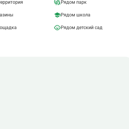
территория
Рядом парк
вторая (подземная) – для жильцов. Все придомовое пространст
азины
Рядом школа
 площадки для детей.
лощадка
Рядом детский сад