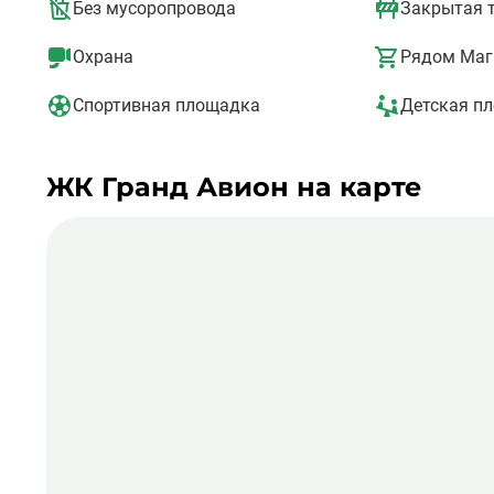
· Продуктовые магазины.
Без мусоропровода
Закрытая 
На территории имеется две стоянки: одна для гостей, 
Охрана
Рядом Маг
утопает в зелени и цветах. Есть многофункциональные
Спортивная площадка
Детская п
ЖК Гранд Авион на карте