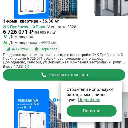
Ссылка
2
1-комн. квартира • 36.36 м
на
ЖК Прибрежный Парк
IV квартал 2028
квартиру
6 726 071 ₽
2
184 985 ₽ / м
Домодедово
Домодедовская
23 мин.
4/17 этаж
Черновая
Продается однокомнатная квартира в новостройке ЖК Прибрежный
Парк по цене 6 726 071 рублей, расположенная по адресу
Домодедово, село Ям, ул Вокзальная. Компания застройщик Группа
"Самолет". Квартира сдается в IV квартале 2028 года с черновой
Вчера, 17:33
отделкой, в 23 минутах на машине от метро Домодедовская. Общая
площадь квартиры - 36.36 м². Этаж 4 из 17. ID квартиры на СтройкиРУ
Показать телефон
801157, сообщите его когда будете звонить.
Строители используют
бетон, а мы файлы
куки.
Подробнее
Понятно