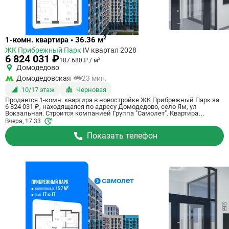
Ссылка
2
1-комн. квартира • 36.36 м
на
ЖК Прибрежный Парк
IV квартал 2028
квартиру
6 824 031 ₽
2
187 680 ₽ / м
Домодедово
Домодедовская
23 мин.
10/17 этаж
Черновая
Продается 1-комн. квартира в новостройке ЖК Прибрежный Парк за
6 824 031 ₽, находящаяся по адресу Домодедово, село Ям, ул
Вокзальная. Строится компанией Группа "Самолет". Квартира
сдается в 4 квартале 2028 года с черновой отделкой, в 23 минутах на
Вчера, 17:33
машине от станции метрополитена Домодедовская. Общая площадь
квартиры - 36.36 кв. м. Этаж 10 из 17. ID квартиры на СтройкиРУ
Показать телефон
801160, назовите его когда будете звонить.