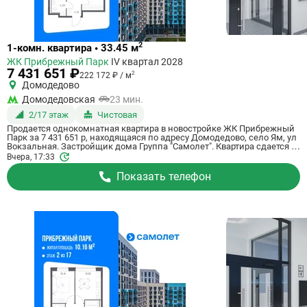
Ссылка
2
1-комн. квартира • 33.45 м
на
ЖК Прибрежный Парк
IV квартал 2028
квартиру
7 431 651 ₽
2
222 172 ₽ / м
Домодедово
Домодедовская
23 мин.
2/17 этаж
Чистовая
Продается однокомнатная квартира в новостройке ЖК Прибрежный
Парк за 7 431 651 р, находящаяся по адресу Домодедово, село Ям, ул
Вокзальная. Застройщик дома Группа "Самолет". Квартира сдается в
IV квартале 2028 года с чистовой отделкой, в 23 минутах на машине
Вчера, 17:33
от станции метрополитена Домодедовская. Общая площадь
квартиры - 33.45 м². Этаж 2 из 17. ID квартиры на СтройкиРУ 801195,
Показать телефон
назовите его когда будете звонить.