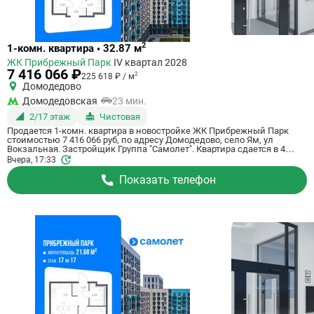
Ссылка
2
1-комн. квартира • 32.87 м
на
ЖК Прибрежный Парк
IV квартал 2028
квартиру
7 416 066 ₽
2
225 618 ₽ / м
Домодедово
Домодедовская
23 мин.
2/17 этаж
Чистовая
Продается 1-комн. квартира в новостройке ЖК Прибрежный Парк
стоимостью 7 416 066 руб, по адресу Домодедово, село Ям, ул
Вокзальная. Застройщик Группа "Самолет". Квартира сдается в 4
квартале 2028 года с чистовой отделкой, в 23 минутах на машине от
Вчера, 17:33
станции метро Домодедовская. Общая площадь квартиры - 32.87 кв.
м. Этаж 2 из 17. ID квартиры на СтройкиРУ 801190, скажите его когда
Показать телефон
будете звонить.