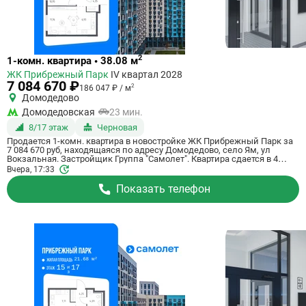
Ссылка
2
1-комн. квартира • 38.08 м
на
ЖК Прибрежный Парк
IV квартал 2028
квартиру
7 084 670 ₽
2
186 047 ₽ / м
Домодедово
Домодедовская
23 мин.
8/17 этаж
Черновая
Продается 1-комн. квартира в новостройке ЖК Прибрежный Парк за
7 084 670 руб, находящаяся по адресу Домодедово, село Ям, ул
Вокзальная. Застройщик Группа "Самолет". Квартира сдается в 4
квартале 2028 года с черновой отделкой, в 23 минутах на машине от
Вчера, 17:33
станции метрополитена Домодедовская. Общая площадь квартиры -
38.08 кв. м. Этаж 8 из 17. ID квартиры на СтройкиРУ 801175, назовите
Показать телефон
его когда будете звонить.