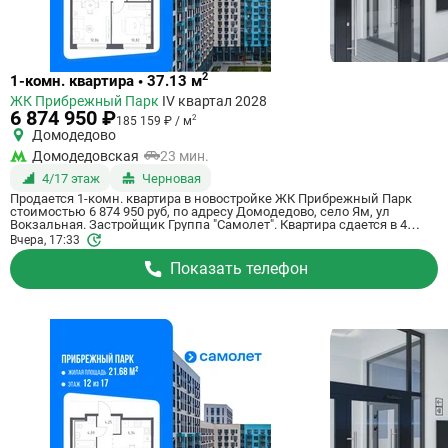
Ссылка
2
1-комн. квартира • 37.13 м
на
ЖК Прибрежный Парк
IV квартал 2028
квартиру
6 874 950 ₽
2
185 159 ₽ / м
Домодедово
Домодедовская
23 мин.
4/17 этаж
Черновая
Продается 1-комн. квартира в новостройке ЖК Прибрежный Парк
стоимостью 6 874 950 руб, по адресу Домодедово, село Ям, ул
Вокзальная. Застройщик Группа "Самолет". Квартира сдается в 4
квартале 2028 года с черновой отделкой, в 23 минутах на машине от
Вчера, 17:33
станции метро Домодедовская. Общая площадь квартиры - 37.13 кв.
м. Этаж 4 из 17. ID квартиры на СтройкиРУ 801164, скажите его когда
Показать телефон
будете звонить.