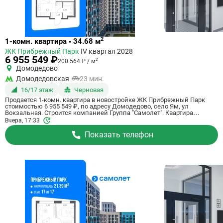
Ссылка
2
1-комн. квартира • 34.68 м
на
ЖК Прибрежный Парк
IV квартал 2028
квартиру
6 955 549 ₽
2
200 564 ₽ / м
Домодедово
Домодедовская
23 мин.
16/17 этаж
Черновая
Продается 1-комн. квартира в новостройке ЖК Прибрежный Парк
стоимостью 6 955 549 ₽, по адресу Домодедово, село Ям, ул
Вокзальная. Строится компанией Группа "Самолет". Квартира
сдается в 4 квартале 2028 года с черновой отделкой, в 23 минутах на
Вчера, 17:33
машине от станции метро Домодедовская. Общая площадь
квартиры - 34.68 кв. м. Этаж 16 из 17. ID квартиры на СтройкиРУ
Показать телефон
801167, скажите его когда будете звонить.