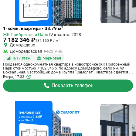
Ссылка
2
1-комн. квартира • 38.79 м
на
ЖК Прибрежный Парк
IV квартал 2028
квартиру
7 182 346 ₽
2
185 160 ₽ / м
Домодедово
Домодедовская
23 мин.
4/17 этаж
Черновая
Продается однокомнатная квартира в новостройке ЖК Прибрежный
Парк стоимостью 7 182 346 р, по адресу Домодедово, село Ям, ул
Вокзальная. Застройщик дома Группа "Самолет". Квартира сдается в
IV квартале 2028 года с черновой отделкой, в 23 минутах на машине
Вчера, 17:33
от станции метро Домодедовская. Общая площадь квартиры - 38.79
м². Этаж 4 из 17. ID квартиры на СтройкиРУ 801183, скажите его когда
Показать телефон
будете звонить.