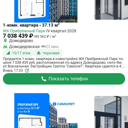
Ссылка
2
1-комн. квартира • 37.13 м
на
ЖК Прибрежный Парк
IV квартал 2028
квартиру
7 038 439 ₽
2
189 562 ₽ / м
Домодедово
Домодедовская
23 мин.
15/17 этаж
Черновая
Продается 1-комн. квартира в новостройке ЖК Прибрежный Парк по
цене 7 038 439 руб, расположенная по адресу Домодедово, село Ям,
ул Вокзальная. Застройщик Группа "Самолет". Квартира сдается в 4
квартале 2028 года с черновой отделкой, в 23 минутах на машине от
Вчера, 17:33
метро Домодедовская. Общая площадь квартиры - 37.13 кв. м. Этаж
15 из 17. ID квартиры на СтройкиРУ 801173, сообщите его когда
Показать телефон
будете звонить.