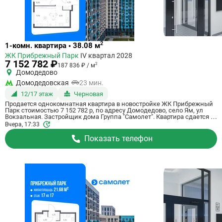
Ссылка
2
1-комн. квартира • 38.08 м
на
ЖК Прибрежный Парк
IV квартал 2028
квартиру
7 152 782 ₽
2
187 836 ₽ / м
Домодедово
Домодедовская
23 мин.
12/17 этаж
Черновая
Продается однокомнатная квартира в новостройке ЖК Прибрежный
Парк стоимостью 7 152 782 р, по адресу Домодедово, село Ям, ул
Вокзальная. Застройщик дома Группа "Самолет". Квартира сдается в
IV квартале 2028 года с черновой отделкой, в 23 минутах на машине
Вчера, 17:33
от станции метро Домодедовская. Общая площадь квартиры - 38.08
м². Этаж 12 из 17. ID квартиры на СтройкиРУ 801181, скажите его
Показать телефон
когда будете звонить.