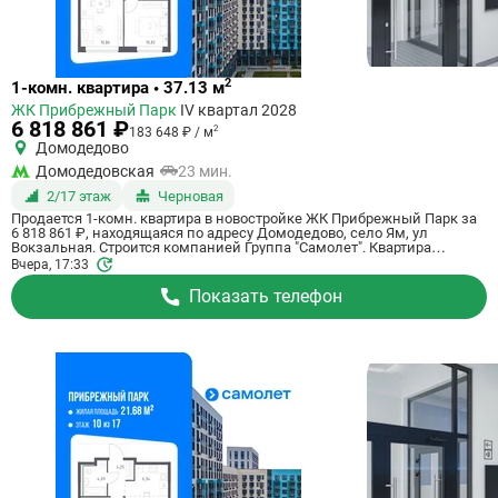
Ссылка
2
1-комн. квартира • 37.13 м
на
ЖК Прибрежный Парк
IV квартал 2028
квартиру
6 818 861 ₽
2
183 648 ₽ / м
Домодедово
Домодедовская
23 мин.
2/17 этаж
Черновая
Продается 1-комн. квартира в новостройке ЖК Прибрежный Парк за
6 818 861 ₽, находящаяся по адресу Домодедово, село Ям, ул
Вокзальная. Строится компанией Группа "Самолет". Квартира
сдается в 4 квартале 2028 года с черновой отделкой, в 23 минутах на
Вчера, 17:33
машине от станции метрополитена Домодедовская. Общая площадь
квартиры - 37.13 кв. м. Этаж 2 из 17. ID квартиры на СтройкиРУ
Показать телефон
801159, назовите его когда будете звонить.