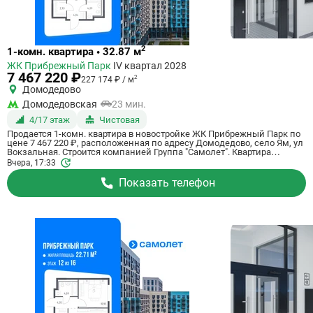
Ссылка
2
1-комн. квартира • 32.87 м
на
ЖК Прибрежный Парк
IV квартал 2028
квартиру
7 467 220 ₽
2
227 174 ₽ / м
Домодедово
Домодедовская
23 мин.
4/17 этаж
Чистовая
Продается 1-комн. квартира в новостройке ЖК Прибрежный Парк по
цене 7 467 220 ₽, расположенная по адресу Домодедово, село Ям, ул
Вокзальная. Строится компанией Группа "Самолет". Квартира
сдается в 4 квартале 2028 года с чистовой отделкой, в 23 минутах на
Вчера, 17:33
машине от метро Домодедовская. Общая площадь квартиры - 32.87
кв. м. Этаж 4 из 17. ID квартиры на СтройкиРУ 801198, сообщите его
Показать телефон
когда будете звонить.