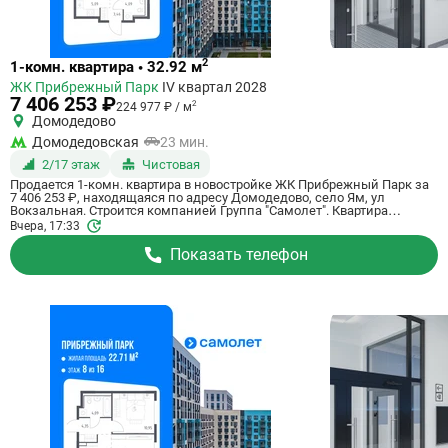
Ссылка
2
1-комн. квартира • 32.92 м
на
ЖК Прибрежный Парк
IV квартал 2028
квартиру
7 406 253 ₽
2
224 977 ₽ / м
Домодедово
Домодедовская
23 мин.
2/17 этаж
Чистовая
Продается 1-комн. квартира в новостройке ЖК Прибрежный Парк за
7 406 253 ₽, находящаяся по адресу Домодедово, село Ям, ул
Вокзальная. Строится компанией Группа "Самолет". Квартира
сдается в 4 квартале 2028 года с чистовой отделкой, в 23 минутах на
Вчера, 17:33
машине от станции метрополитена Домодедовская. Общая площадь
квартиры - 32.92 кв. м. Этаж 2 из 17. ID квартиры на СтройкиРУ
Показать телефон
801186, назовите его когда будете звонить.