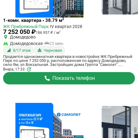
Ссылка
2
1-комн. квартира • 38.79 м
на
ЖК Прибрежный Парк
IV квартал 2028
квартиру
7 252 050 ₽
2
186 957 ₽ / м
Домодедово
Домодедовская
23 мин.
8/17 этаж
Черновая
Продается однокомнатная квартира в новостройке ЖК Прибрежный
Парк по цене 7 252 050 р, расположенная по адресу Домодедово,
село Ям, ул Вокзальная. Застройщик дома Группа "Самолет".
Квартира сдается в IV квартале 2028 года с черновой отделкой, в 23
Вчера, 17:33
минутах на машине от метро Домодедовская. Общая площадь
квартиры - 38.79 м². Этаж 8 из 17. ID квартиры на СтройкиРУ 801185,
Показать телефон
сообщите его когда будете звонить.