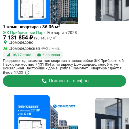
Ссылка
2
1-комн. квартира • 36.36 м
на
ЖК Прибрежный Парк
IV квартал 2028
квартиру
7 131 854 ₽
2
196 146 ₽ / м
Домодедово
Домодедовская
23 мин.
16/17 этаж
Черновая
Продается однокомнатная квартира в новостройке ЖК Прибрежный
Парк стоимостью 7 131 854 р, по адресу Домодедово, село Ям, ул
Вокзальная. Застройщик дома Группа "Самолет". Квартира сдается в
IV квартале 2028 года с черновой отделкой, в 23 минутах на машине
Вчера, 17:33
от станции метро Домодедовская. Общая площадь квартиры - 36.36
м². Этаж 16 из 17. ID квартиры на СтройкиРУ 801178, скажите его
Показать телефон
когда будете звонить.