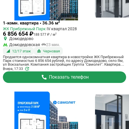
Ссылка
2
1-комн. квартира • 36.36 м
на
ЖК Прибрежный Парк
IV квартал 2028
квартиру
6 856 654 ₽
2
188 577 ₽ / м
Домодедово
Домодедовская
23 мин.
12/17 этаж
Черновая
Продается однокомнатная квартира в новостройке ЖК Прибрежный
Парк стоимостью 6 856 654 рублей, по адресу Домодедово, село Ям,
ул Вокзальная. Компания застройщик Группа "Самолет". Квартира
сдается в IV квартале 2028 года с черновой отделкой, в 23 минутах на
Вчера, 17:33
машине от станции метро Домодедовская. Общая площадь
квартиры - 36.36 м². Этаж 12 из 17. ID квартиры на СтройкиРУ 801162,
Показать телефон
скажите его когда будете звонить.