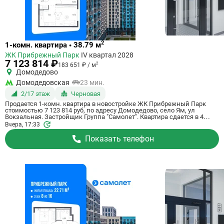
Ссылка
2
1-комн. квартира • 38.79 м
на
ЖК Прибрежный Парк
IV квартал 2028
квартиру
7 123 814 ₽
2
183 651 ₽ / м
Домодедово
Домодедовская
23 мин.
2/17 этаж
Черновая
Продается 1-комн. квартира в новостройке ЖК Прибрежный Парк
стоимостью 7 123 814 руб, по адресу Домодедово, село Ям, ул
Вокзальная. Застройщик Группа "Самолет". Квартира сдается в 4
квартале 2028 года с черновой отделкой, в 23 минутах на машине от
Вчера, 17:33
станции метро Домодедовская. Общая площадь квартиры - 38.79 кв.
м. Этаж 2 из 17. ID квартиры на СтройкиРУ 801177, скажите его когда
Показать телефон
будете звонить.