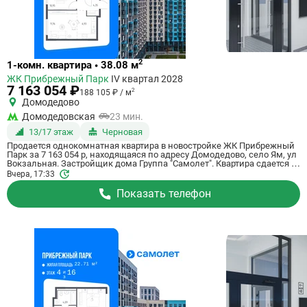
Ссылка
2
1-комн. квартира • 38.08 м
на
ЖК Прибрежный Парк
IV квартал 2028
квартиру
7 163 054 ₽
2
188 105 ₽ / м
Домодедово
Домодедовская
23 мин.
13/17 этаж
Черновая
Продается однокомнатная квартира в новостройке ЖК Прибрежный
Парк за 7 163 054 р, находящаяся по адресу Домодедово, село Ям, ул
Вокзальная. Застройщик дома Группа "Самолет". Квартира сдается в
IV квартале 2028 года с черновой отделкой, в 23 минутах на машине
Вчера, 17:33
от станции метрополитена Домодедовская. Общая площадь
квартиры - 38.08 м². Этаж 13 из 17. ID квартиры на СтройкиРУ 801182,
Показать телефон
назовите его когда будете звонить.