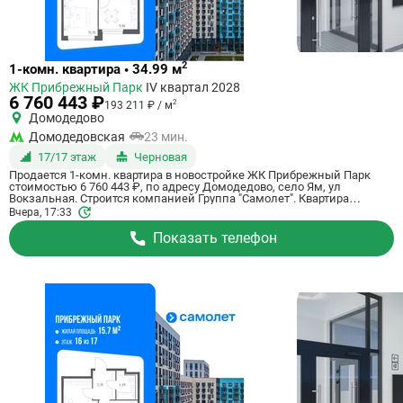
Ссылка
2
1-комн. квартира • 34.99 м
на
ЖК Прибрежный Парк
IV квартал 2028
квартиру
6 760 443 ₽
2
193 211 ₽ / м
Домодедово
Домодедовская
23 мин.
17/17 этаж
Черновая
Продается 1-комн. квартира в новостройке ЖК Прибрежный Парк
стоимостью 6 760 443 ₽, по адресу Домодедово, село Ям, ул
Вокзальная. Строится компанией Группа "Самолет". Квартира
сдается в 4 квартале 2028 года с черновой отделкой, в 23 минутах на
Вчера, 17:33
машине от станции метро Домодедовская. Общая площадь
квартиры - 34.99 кв. м. Этаж 17 из 17. ID квартиры на СтройкиРУ
Показать телефон
801161, скажите его когда будете звонить.