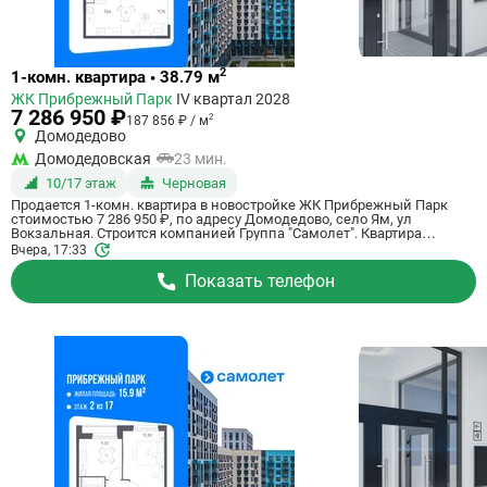
Ссылка
2
1-комн. квартира • 38.79 м
на
ЖК Прибрежный Парк
IV квартал 2028
квартиру
7 286 950 ₽
2
187 856 ₽ / м
Домодедово
Домодедовская
23 мин.
10/17 этаж
Черновая
Продается 1-комн. квартира в новостройке ЖК Прибрежный Парк
стоимостью 7 286 950 ₽, по адресу Домодедово, село Ям, ул
Вокзальная. Строится компанией Группа "Самолет". Квартира
сдается в 4 квартале 2028 года с черновой отделкой, в 23 минутах на
Вчера, 17:33
машине от станции метро Домодедовская. Общая площадь
квартиры - 38.79 кв. м. Этаж 10 из 17. ID квартиры на СтройкиРУ
Показать телефон
801188, скажите его когда будете звонить.