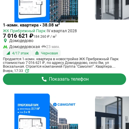
Ссылка
2
1-комн. квартира • 38.08 м
на
ЖК Прибрежный Парк
IV квартал 2028
квартиру
7 016 621 ₽
2
184 260 ₽ / м
Домодедово
Домодедовская
23 мин.
4/17 этаж
Черновая
Продается 1-комн. квартира в новостройке ЖК Прибрежный Парк
стоимостью 7 016 621 ₽, по адресу Домодедово, село Ям, ул
Вокзальная. Строится компанией Группа "Самолет". Квартира
сдается в 4 квартале 2028 года с черновой отделкой, в 23 минутах на
Вчера, 17:33
машине от станции метро Домодедовская. Общая площадь
квартиры - 38.08 кв. м. Этаж 4 из 17. ID квартиры на СтройкиРУ
Показать телефон
801172, скажите его когда будете звонить.