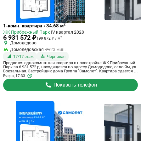
Ссылка
2
1-комн. квартира • 34.68 м
на
ЖК Прибрежный Парк
IV квартал 2028
квартиру
6 931 572 ₽
2
199 872 ₽ / м
Домодедово
Домодедовская
23 мин.
17/17 этаж
Черновая
Продается однокомнатная квартира в новостройке ЖК Прибрежный
Парк за 6 931 572 р, находящаяся по адресу Домодедово, село Ям, ул
Вокзальная. Застройщик дома Группа "Самолет". Квартира сдается в
IV квартале 2028 года с черновой отделкой, в 23 минутах на машине
Вчера, 17:33
от станции метрополитена Домодедовская. Общая площадь
квартиры - 34.68 м². Этаж 17 из 17. ID квартиры на СтройкиРУ 801165,
Показать телефон
назовите его когда будете звонить.