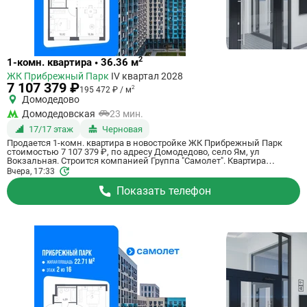
Ссылка
2
1-комн. квартира • 36.36 м
на
ЖК Прибрежный Парк
IV квартал 2028
квартиру
7 107 379 ₽
2
195 472 ₽ / м
Домодедово
Домодедовская
23 мин.
17/17 этаж
Черновая
Продается 1-комн. квартира в новостройке ЖК Прибрежный Парк
стоимостью 7 107 379 ₽, по адресу Домодедово, село Ям, ул
Вокзальная. Строится компанией Группа "Самолет". Квартира
сдается в 4 квартале 2028 года с черновой отделкой, в 23 минутах на
Вчера, 17:33
машине от станции метро Домодедовская. Общая площадь
квартиры - 36.36 кв. м. Этаж 17 из 17. ID квартиры на СтройкиРУ
Показать телефон
801176, скажите его когда будете звонить.