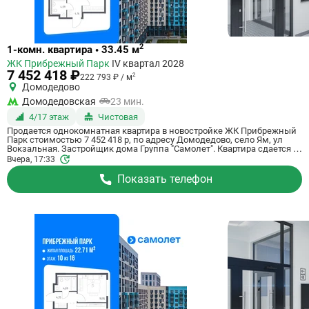
Ссылка
2
1-комн. квартира • 33.45 м
на
ЖК Прибрежный Парк
IV квартал 2028
квартиру
7 452 418 ₽
2
222 793 ₽ / м
Домодедово
Домодедовская
23 мин.
4/17 этаж
Чистовая
Продается однокомнатная квартира в новостройке ЖК Прибрежный
Парк стоимостью 7 452 418 р, по адресу Домодедово, село Ям, ул
Вокзальная. Застройщик дома Группа "Самолет". Квартира сдается в
IV квартале 2028 года с чистовой отделкой, в 23 минутах на машине
Вчера, 17:33
от станции метро Домодедовская. Общая площадь квартиры - 33.45
м². Этаж 4 из 17. ID квартиры на СтройкиРУ 801199, скажите его когда
Показать телефон
будете звонить.