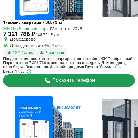
Ссылка
2
1-комн. квартира • 38.79 м
на
ЖК Прибрежный Парк
IV квартал 2028
квартиру
7 321 786 ₽
2
188 754 ₽ / м
Домодедово
Домодедовская
23 мин.
12/17 этаж
Черновая
Продается однокомнатная квартира в новостройке ЖК Прибрежный
Парк по цене 7 321 786 р, расположенная по адресу Домодедово,
село Ям, ул Вокзальная. Застройщик дома Группа "Самолет".
Квартира сдается в IV квартале 2028 года с черновой отделкой, в 23
Вчера, 17:33
минутах на машине от метро Домодедовская. Общая площадь
квартиры - 38.79 м². Этаж 12 из 17. ID квартиры на СтройкиРУ 801191,
Показать телефон
сообщите его когда будете звонить.