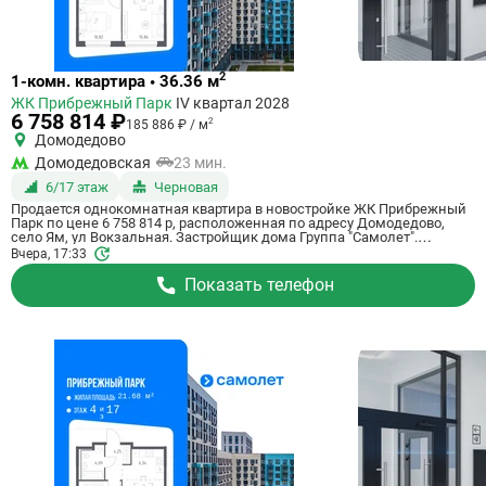
Ссылка
2
1-комн. квартира • 36.36 м
на
ЖК Прибрежный Парк
IV квартал 2028
квартиру
6 758 814 ₽
2
185 886 ₽ / м
Домодедово
Домодедовская
23 мин.
6/17 этаж
Черновая
Продается однокомнатная квартира в новостройке ЖК Прибрежный
Парк по цене 6 758 814 р, расположенная по адресу Домодедово,
село Ям, ул Вокзальная. Застройщик дома Группа "Самолет".
Квартира сдается в IV квартале 2028 года с черновой отделкой, в 23
Вчера, 17:33
минутах на машине от метро Домодедовская. Общая площадь
квартиры - 36.36 м². Этаж 6 из 17. ID квартиры на СтройкиРУ 801158,
Показать телефон
сообщите его когда будете звонить.