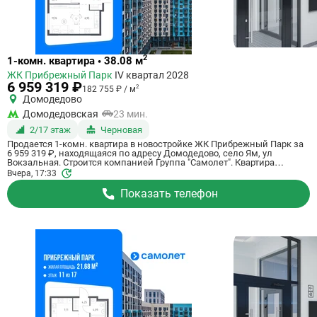
Ссылка
2
1-комн. квартира • 38.08 м
на
ЖК Прибрежный Парк
IV квартал 2028
квартиру
6 959 319 ₽
2
182 755 ₽ / м
Домодедово
Домодедовская
23 мин.
2/17 этаж
Черновая
Продается 1-комн. квартира в новостройке ЖК Прибрежный Парк за
6 959 319 ₽, находящаяся по адресу Домодедово, село Ям, ул
Вокзальная. Строится компанией Группа "Самолет". Квартира
сдается в 4 квартале 2028 года с черновой отделкой, в 23 минутах на
Вчера, 17:33
машине от станции метрополитена Домодедовская. Общая площадь
квартиры - 38.08 кв. м. Этаж 2 из 17. ID квартиры на СтройкиРУ
Показать телефон
801169, назовите его когда будете звонить.