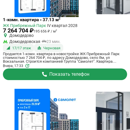
Ссылка
2
1-комн. квартира • 37.13 м
на
ЖК Прибрежный Парк
IV квартал 2028
квартиру
7 264 704 ₽
2
195 656 ₽ / м
Домодедово
Домодедовская
23 мин.
17/17 этаж
Черновая
Продается 1-комн. квартира в новостройке ЖК Прибрежный Парк
стоимостью 7 264 704 ₽, по адресу Домодедово, село Ям, ул
Вокзальная. Строится компанией Группа "Самолет". Квартира
сдается в 4 квартале 2028 года с черновой отделкой, в 23 минутах на
Вчера, 17:33
машине от станции метро Домодедовская. Общая площадь
квартиры - 37.13 кв. м. Этаж 17 из 17. ID квартиры на СтройкиРУ
Показать телефон
801187, скажите его когда будете звонить.