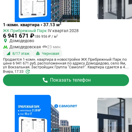
Ссылка
2
1-комн. квартира • 37.13 м
на
ЖК Прибрежный Парк
IV квартал 2028
квартиру
6 941 671 ₽
2
186 956 ₽ / м
Домодедово
Домодедовская
23 мин.
8/17 этаж
Черновая
Продается 1-комн. квартира в новостройке ЖК Прибрежный Парк по
цене 6 941 671 руб, расположенная по адресу Домодедово, село Ям,
ул Вокзальная. Застройщик Группа "Самолет". Квартира сдается в 4
квартале 2028 года с черновой отделкой, в 23 минутах на машине от
Вчера, 17:33
метро Домодедовская. Общая площадь квартиры - 37.13 кв. м. Этаж 8
из 17. ID квартиры на СтройкиРУ 801168, сообщите его когда будете
Показать телефон
звонить.