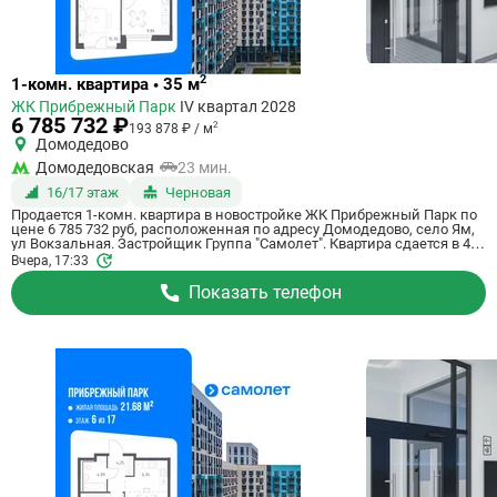
Ссылка
2
1-комн. квартира • 35 м
на
ЖК Прибрежный Парк
IV квартал 2028
квартиру
6 785 732 ₽
2
193 878 ₽ / м
Домодедово
Домодедовская
23 мин.
16/17 этаж
Черновая
Продается 1-комн. квартира в новостройке ЖК Прибрежный Парк по
цене 6 785 732 руб, расположенная по адресу Домодедово, село Ям,
ул Вокзальная. Застройщик Группа "Самолет". Квартира сдается в 4
квартале 2028 года с черновой отделкой, в 23 минутах на машине от
Вчера, 17:33
метро Домодедовская. Общая площадь квартиры - 35 кв. м. Этаж 16
из 17. ID квартиры на СтройкиРУ 801163, сообщите его когда будете
Показать телефон
звонить.