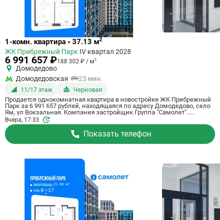
Ссылка
2
1-комн. квартира • 37.13 м
на
ЖК Прибрежный Парк
IV квартал 2028
квартиру
6 991 657 ₽
2
188 302 ₽ / м
Домодедово
Домодедовская
23 мин.
11/17 этаж
Черновая
Продается однокомнатная квартира в новостройке ЖК Прибрежный
Парк за 6 991 657 рублей, находящаяся по адресу Домодедово, село
Ям, ул Вокзальная. Компания застройщик Группа "Самолет".
Квартира сдается в IV квартале 2028 года с черновой отделкой, в 23
Вчера, 17:33
минутах на машине от станции метрополитена Домодедовская.
Общая площадь квартиры - 37.13 м². Этаж 11 из 17. ID квартиры на
Показать телефон
СтройкиРУ 801170, назовите его когда будете звонить.