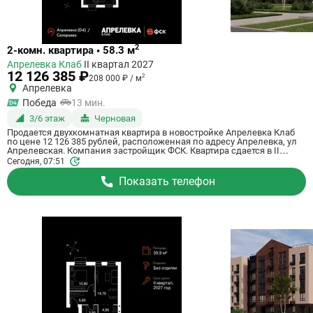
Ссылка
2
2-комн. квартира • 58.3 м
на
Апрелевка Клаб
II квартал 2027
квартиру
12 126 385 ₽
2
208 000 ₽ / м
Апрелевка
Победа
13 мин.
3/6 этаж
Черновая
Продается двухкомнатная квартира в новостройке Апрелевка Клаб
по цене 12 126 385 рублей, расположенная по адресу Апрелевка, ул
Апрелевская. Компания застройщик ФСК. Квартира сдается в II
квартале 2027 года с черновой отделкой, . Общая площадь квартиры -
Сегодня, 07:51
58.3 м². Этаж 3 из 5. ID квартиры на СтройкиРУ 807518, сообщите его
когда будете звонить.
Показать телефон