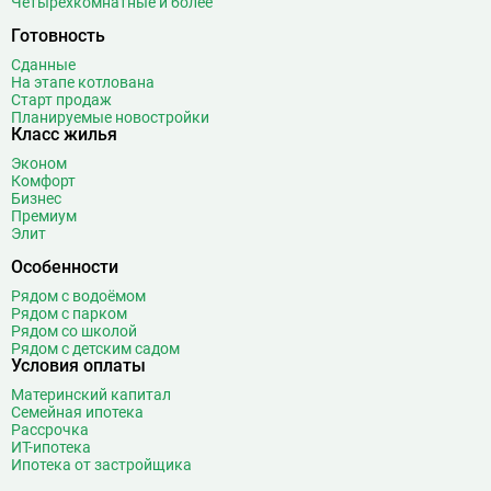
Четырехкомнатные и более
Готовность
Сданные
На этапе котлована
Старт продаж
Планируемые новостройки
Класс жилья
Эконом
Комфорт
Бизнес
Премиум
Элит
Особенности
Рядом с водоёмом
Рядом с парком
Рядом со школой
Рядом с детским садом
Условия оплаты
Материнский капитал
Семейная ипотека
Рассрочка
ИТ-ипотека
Ипотека от застройщика