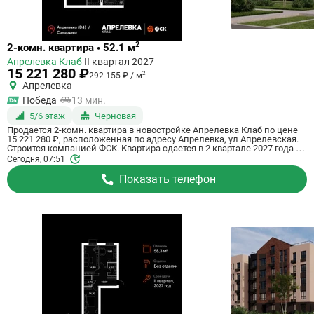
Ссылка
2
2-комн. квартира • 52.1 м
на
Апрелевка Клаб
II квартал 2027
квартиру
15 221 280 ₽
2
292 155 ₽ / м
Апрелевка
Победа
13 мин.
5/6 этаж
Черновая
Продается 2-комн. квартира в новостройке Апрелевка Клаб по цене
15 221 280 ₽, расположенная по адресу Апрелевка, ул Апрелевская.
Строится компанией ФСК. Квартира сдается в 2 квартале 2027 года с
черновой отделкой, . Общая площадь квартиры - 52.1 кв. м. Этаж 5 из
Сегодня, 07:51
5. ID квартиры на СтройкиРУ 698019, сообщите его когда будете
звонить.
Показать телефон