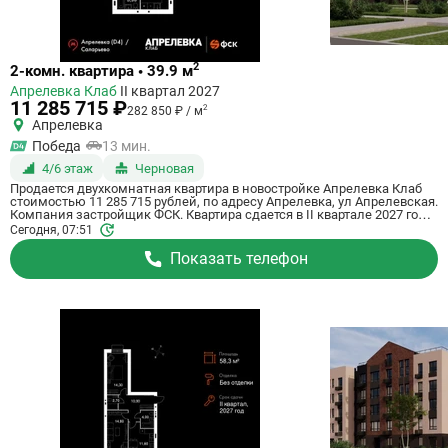
Ссылка
2
2-комн. квартира • 39.9 м
на
Апрелевка Клаб
II квартал 2027
квартиру
11 285 715 ₽
2
282 850 ₽ / м
Апрелевка
Победа
13 мин.
4/6 этаж
Черновая
Продается двухкомнатная квартира в новостройке Апрелевка Клаб
стоимостью 11 285 715 рублей, по адресу Апрелевка, ул Апрелевская.
Компания застройщик ФСК. Квартира сдается в II квартале 2027 года
с черновой отделкой, . Общая площадь квартиры - 39.9 м². Этаж 4 из
Сегодня, 07:51
5. ID квартиры на СтройкиРУ 697999, скажите его когда будете
звонить.
Показать телефон