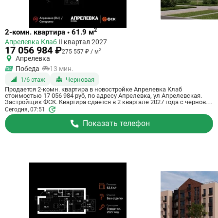
Ссылка
2
2-комн. квартира • 61.9 м
на
Апрелевка Клаб
II квартал 2027
квартиру
17 056 984 ₽
2
275 557 ₽ / м
Апрелевка
Победа
13 мин.
1/6 этаж
Черновая
Продается 2-комн. квартира в новостройке Апрелевка Клаб
стоимостью 17 056 984 руб, по адресу Апрелевка, ул Апрелевская.
Застройщик ФСК. Квартира сдается в 2 квартале 2027 года с черновой
отделкой, . Общая площадь квартиры - 61.9 кв. м. Этаж 1 из 5. ID
Сегодня, 07:51
квартиры на СтройкиРУ 698036, скажите его когда будете звонить.
Показать телефон