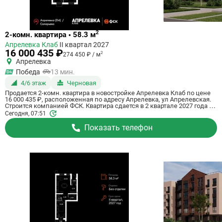
Ссылка
2
2-комн. квартира • 58.3 м
на
Апрелевка Клаб
II квартал 2027
квартиру
16 000 435 ₽
2
274 450 ₽ / м
Апрелевка
Победа
13 мин.
4/6 этаж
Черновая
Продается 2-комн. квартира в новостройке Апрелевка Клаб по цене
16 000 435 ₽, расположенная по адресу Апрелевка, ул Апрелевская.
Строится компанией ФСК. Квартира сдается в 2 квартале 2027 года с
черновой отделкой, . Общая площадь квартиры - 58.3 кв. м. Этаж 4 из
Сегодня, 07:51
5. ID квартиры на СтройкиРУ 698027, сообщите его когда будете
звонить.
Показать телефон