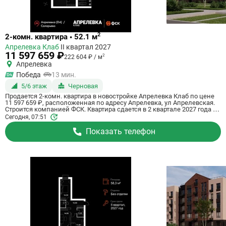
Ссылка
2
2-комн. квартира • 52.1 м
на
Апрелевка Клаб
II квартал 2027
квартиру
11 597 659 ₽
2
222 604 ₽ / м
Апрелевка
Победа
13 мин.
5/6 этаж
Черновая
Продается 2-комн. квартира в новостройке Апрелевка Клаб по цене
11 597 659 ₽, расположенная по адресу Апрелевка, ул Апрелевская.
Строится компанией ФСК. Квартира сдается в 2 квартале 2027 года с
черновой отделкой, . Общая площадь квартиры - 52.1 кв. м. Этаж 5 из
Сегодня, 07:51
5. ID квартиры на СтройкиРУ 807517, сообщите его когда будете
звонить.
Показать телефон