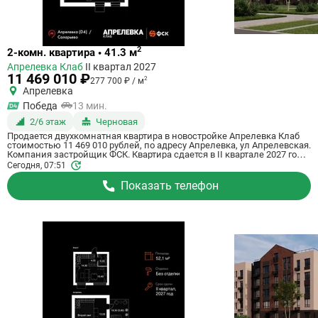
Ссылка
2
2-комн. квартира • 41.3 м
на
Апрелевка Клаб
II квартал 2027
квартиру
11 469 010 ₽
2
277 700 ₽ / м
Апрелевка
Победа
13 мин.
2/6 этаж
Черновая
Продается двухкомнатная квартира в новостройке Апрелевка Клаб
стоимостью 11 469 010 рублей, по адресу Апрелевка, ул Апрелевская.
Компания застройщик ФСК. Квартира сдается в II квартале 2027 года
с черновой отделкой, . Общая площадь квартиры - 41.3 м². Этаж 2 из
Сегодня, 07:51
5. ID квартиры на СтройкиРУ 828167, скажите его когда будете
звонить.
Показать телефон