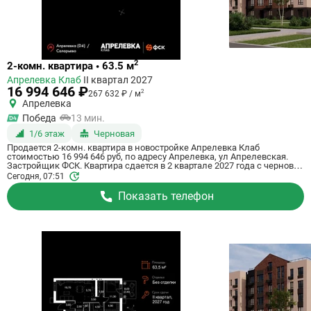
Ссылка
2
2-комн. квартира • 63.5 м
на
Апрелевка Клаб
II квартал 2027
квартиру
16 994 646 ₽
2
267 632 ₽ / м
Апрелевка
Победа
13 мин.
1/6 этаж
Черновая
Продается 2-комн. квартира в новостройке Апрелевка Клаб
стоимостью 16 994 646 руб, по адресу Апрелевка, ул Апрелевская.
Застройщик ФСК. Квартира сдается в 2 квартале 2027 года с черновой
отделкой, . Общая площадь квартиры - 63.5 кв. м. Этаж 1 из 5. ID
Сегодня, 07:51
квартиры на СтройкиРУ 698035, скажите его когда будете звонить.
Показать телефон