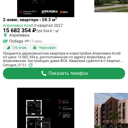
Ссылка
2
2-комн. квартира • 58.3 м
на
Апрелевка Клаб
II квартал 2027
квартиру
15 682 354 ₽
2
268 994 ₽ / м
Апрелевка
Победа
13 мин.
1/6 этаж
Черновая
Продается двухкомнатная квартира в новостройке Апрелевка Клаб
по цене 15 682 354 р, расположенная по адресу Апрелевка, ул
Апрелевская. Застройщик дома ФСК. Квартира сдается в II квартале
2027 года с черновой отделкой, . Общая площадь квартиры - 58.3 м².
Сегодня, 07:51
Этаж 1 из 5. ID квартиры на СтройкиРУ 698024, сообщите его когда
будете звонить.
Показать телефон