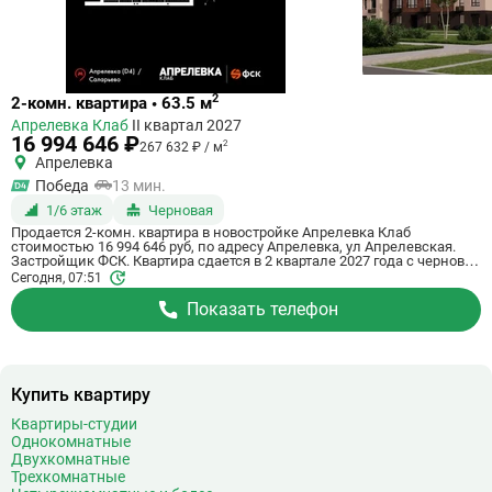
Ссылка
2
2-комн. квартира • 63.5 м
на
Апрелевка Клаб
II квартал 2027
квартиру
16 994 646 ₽
2
267 632 ₽ / м
Апрелевка
Победа
13 мин.
1/6 этаж
Черновая
Продается 2-комн. квартира в новостройке Апрелевка Клаб
стоимостью 16 994 646 руб, по адресу Апрелевка, ул Апрелевская.
Застройщик ФСК. Квартира сдается в 2 квартале 2027 года с черновой
отделкой, . Общая площадь квартиры - 63.5 кв. м. Этаж 1 из 5. ID
Сегодня, 07:51
квартиры на СтройкиРУ 698021, скажите его когда будете звонить.
Показать телефон
Купить квартиру
Квартиры-студии
Однокомнатные
Двухкомнатные
Трехкомнатные