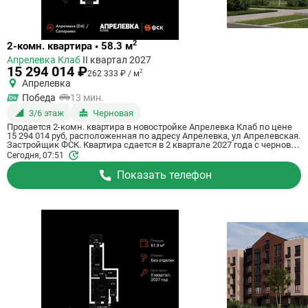
Ссылка
2
2-комн. квартира • 58.3 м
на
Апрелевка Клаб
II квартал 2027
квартиру
15 294 014 ₽
2
262 333 ₽ / м
Апрелевка
Победа
13 мин.
3/6 этаж
Черновая
Продается 2-комн. квартира в новостройке Апрелевка Клаб по цене
15 294 014 руб, расположенная по адресу Апрелевка, ул Апрелевская.
Застройщик ФСК. Квартира сдается в 2 квартале 2027 года с черновой
отделкой, . Общая площадь квартиры - 58.3 кв. м. Этаж 3 из 5. ID
Сегодня, 07:51
квартиры на СтройкиРУ 698026, сообщите его когда будете звонить.
Показать телефон